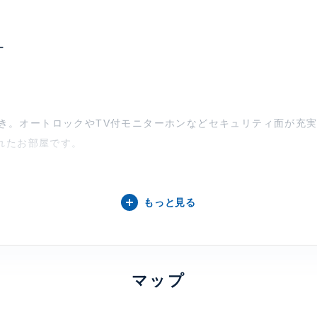
0
ー
房付き。オートロックやTV付モニターホンなどセキュリティ面が充
れたお部屋です。
て】
もっと見る
歩4分。青山通りから一歩奥に入った静寂の一画。独立性を高めた2
イベートホールを確保したプライバシーファーストを実現。
ロア1住戸、 バルコニー、 ルーフバルコニー、 2面採光、 2面バル
マップ
房