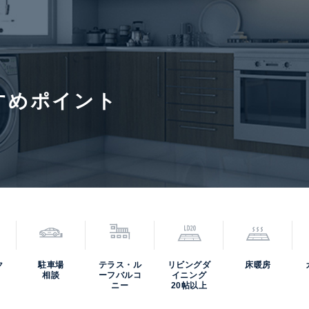
料金等は
学園 赤坂小学校(約600m)
契約形態
定期借家
入居諸条件
ペット不
保証会社
すめポイント
事務手数料:新賃料の0.25ヶ月分賃貸保証初回保証料:総賃料の50
須。【月次型】初回保証料:契約時月額賃料等の40%、継続保証料:
円、継続 月次1000円)。【年次型】初回保証料:契約時月額賃料
保証会社による。
6年7月24日
次回更新予定日
2026年8
ク
駐車場
テラス・ル
リビングダ
床暖房
寄駅(路線)、バス停、およびそこまでの徒歩所要時間を表示します。
相談
ーフバルコ
イニング
ニー
20帖以上