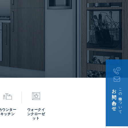
お問い合わせ下さい
契約
可、 住居兼事務所不可、
必須
%月額保証料:賃料1.5%
毎月月額賃料等の1%(※保
等の50%、継続保証料:
お問い合わせ
この物件について
月7日
カウンター
ウォークイ
キッチン
ンクローゼ
ット