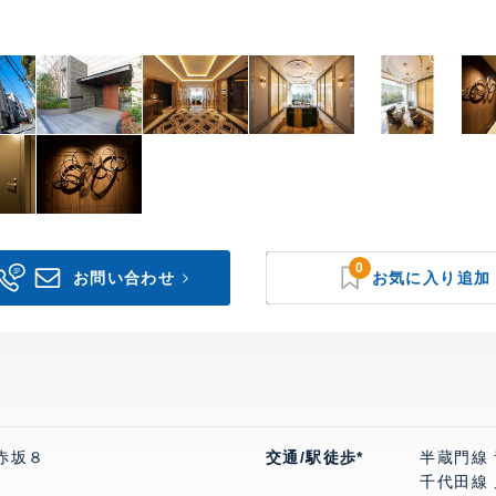
0
赤坂８
交通/駅徒歩*
半蔵門線
千代田線 