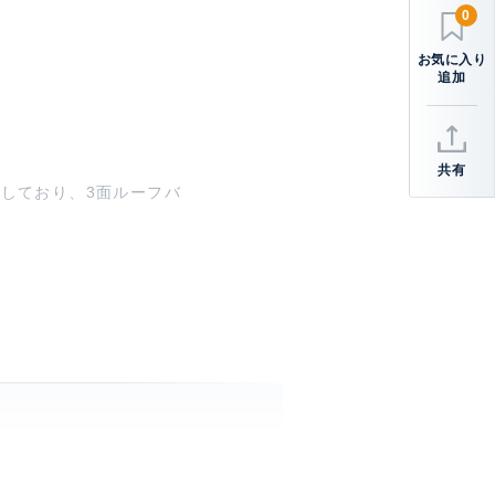
0
共有
実しており、3面ルーフバ
wayエレベーターによ
コニー、 LDK20帖以上、