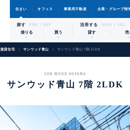
住まい
オフィス
事業用不動産
企業・グループ情
探す
活用する
RENT / BUY
LEASE / SELL
借りる
買う
貸す
売
級賃貸住宅
サンウッド青山
サンウッド青山 7階 2LDK
SUN WOOD AOYAMA
サンウッド青山 7階 2LDK