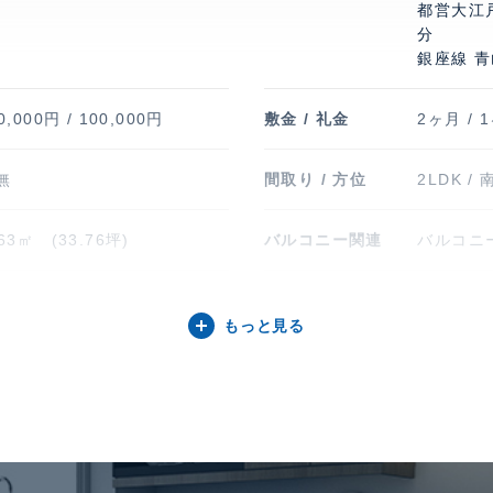
都営大江
分
銀座線 青
0,000円 / 100,000円
敷金 / 礼金
2ヶ月 / 
 無
間取り / 方位
2LDK / 
.63㎡ (33.76坪)
バルコニー関連
バルコニー
階 地下1階建 / 7階部分
構造 / 総戸数
鉄筋コンク
もっと見る
8年12月
入居可能日
即
台 無料
駐輪場・バイク置
駐輪場有
き場
金等はお
ク置き場