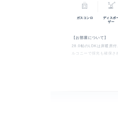
ガスコンロ
ディスポ
ザー
【お部屋について】
28.0帖のLDKは床暖
ルコニーで採光も確保さ
【サンウッド青山につい
『青山一丁目』駅から徒
り、各住戸前に専用プラ
特徴
1フ
床暖