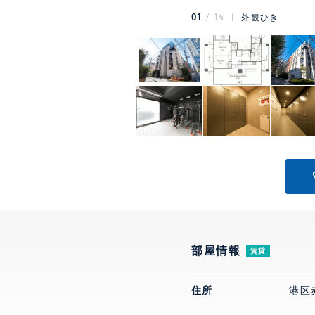
01
14
外観ひき
部屋情報
賃貸
住所
港区