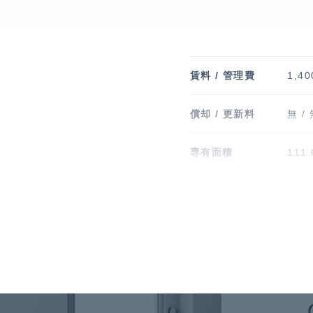
賃料 / 管理費
1,40
償却 / 更新料
無 /
専有面積
111
階建 / 所在階
地上9
竣工
201
駐車場
有 1