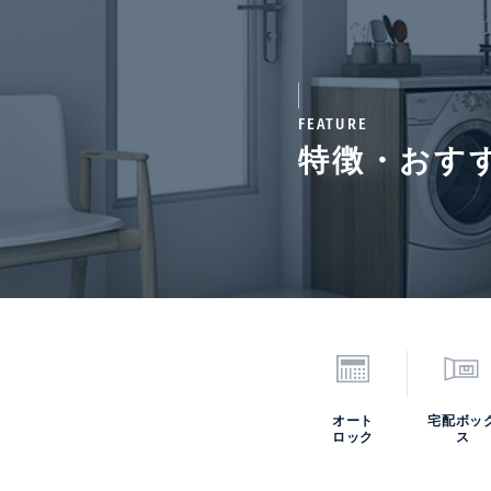
通学区域小学校
赤坂
契約期間（期日）
2年
FEATURE
特徴・おす
備考
更新料:新賃料1ヶ月更新
24000円■保証会社必
証委託最低金額 初回5万
毎年1万円。※契約型は
情報更新日
202
オート
宅配ボッ
*「交通/駅徒歩」とは、当該物件の最
ロック
ス