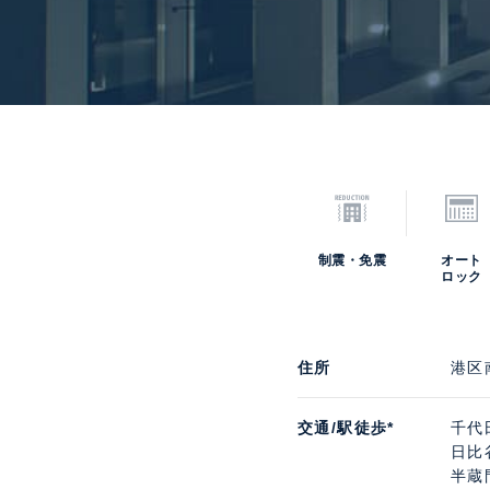
制震・免震
オート
ロック
住所
港区
交通/駅徒歩*
千代
日比
半蔵