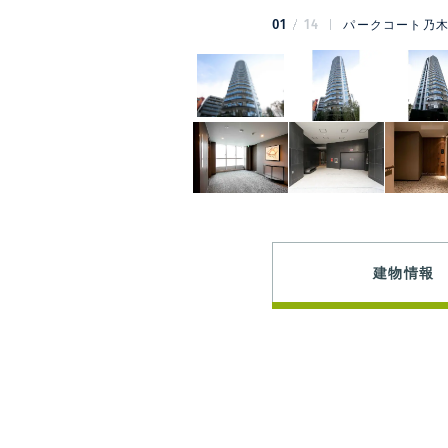
01
14
パークコート乃木
建物情報