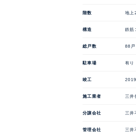
階数
地上
構造
鉄筋
総戸数
88戸
駐車場
有り
竣工
201
施工業者
三井
分譲会社
三井
管理会社
三井