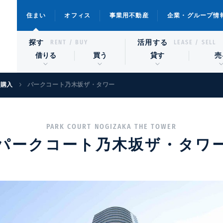
住まい
オフィス
事業用不動産
企業・グループ情
探す
活用する
RENT / BUY
LEASE / SELL
借りる
買う
貸す
売
宅購入
パークコート乃木坂ザ・タワー
PARK COURT NOGIZAKA THE TOWER
パークコート乃木坂ザ・タワ