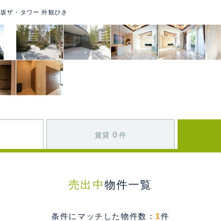
坂ザ・タワー 外観ひき
0
賃貸
件
売出中
物件一覧
条件にマッチした物件数：
1
件