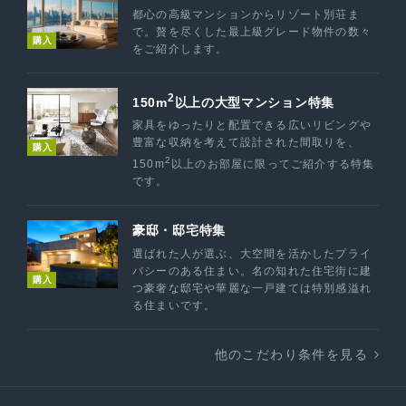
都心の高級マンションからリゾート別荘ま
で。贅を尽くした最上級グレード物件の数々
購入
をご紹介します。
2
150m
以上の大型マンション特集
家具をゆったりと配置できる広いリビングや
豊富な収納を考えて設計された間取りを、
購入
2
150m
以上のお部屋に限ってご紹介する特集
です。
豪邸・邸宅特集
選ばれた人が選ぶ、大空間を活かしたプライ
バシーのある住まい。名の知れた住宅街に建
購入
つ豪奢な邸宅や華麗な一戸建ては特別感溢れ
る住まいです。
他のこだわり条件を見る