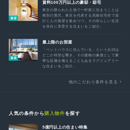
賃料100万円以上の豪邸・邸宅
東京の限られた土地で一軒家に住まうことは
格別の贅沢。東京を代表する高級住宅街で道
賃貸
行く人の羨望を集めつつ、その街らしい生活
を存分に享受する住まいをご紹介。
最上階のお部屋
「ペントハウスに住んでいる」という台詞は
どこか特別な響き。その建物の象徴として豪
賃貸
華な設備を備えることもあるラグジュアリー
な住まいをご紹介。
他のこだわり条件を見る
人気の条件から
購入物件
を探す
5億円以上の住まい特集