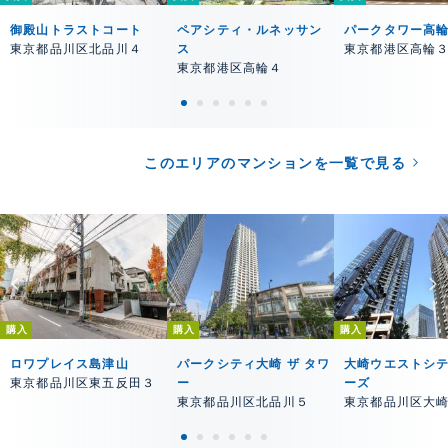
御殿山トラストコート
ペアシティ・ルネッサン
パークタワー高
東京都品川区北品川４
ス
東京都港区高輪
東京都港区高輪４
このエリアのマンションを一覧で見る
購入
購入
購入
ロワプレイス島津山
パークシティ大崎 ザ タワ
大崎ウエストシ
東京都品川区東五反田３
ー
ーズ
東京都品川区北品川５
東京都品川区大