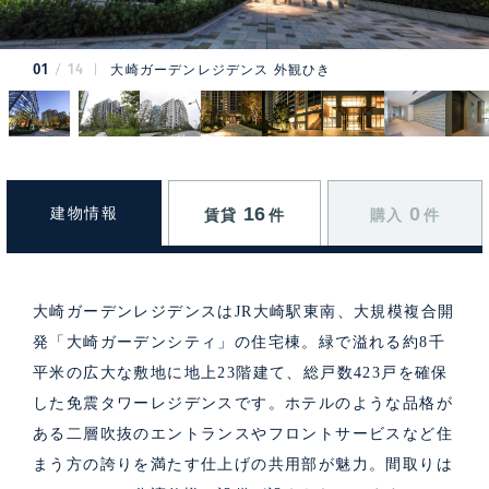
01
14
大崎ガーデンレジデンス 外観ひき
16
0
建物情報
賃貸
件
購入
件
大崎ガーデンレジデンスはJR大崎駅東南、大規模複合開
発「大崎ガーデンシティ」の住宅棟。緑で溢れる約8千
平米の広大な敷地に地上23階建て、総戸数423戸を確保
した免震タワーレジデンスです。ホテルのような品格が
ある二層吹抜のエントランスやフロントサービスなど住
まう方の誇りを満たす仕上げの共用部が魅力。間取りは