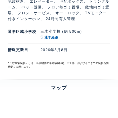
免震構造、 エレベーター、 宅配ボックス、 トランクル
ーム、 ペット設備、 フロア毎ゴミ置場、 敷地内ゴミ置
場、 フロントサービス、 オートロック、 TVモニター
付きインターホン、 24時間有人管理
三木小学校 (約 500m)
通学区域小学校
通学経路
情報更新日
2026年8月8日
*「交通/駅徒歩」とは、当該物件の最寄駅(路線)、バス停、およびそこまでの徒歩所要
時間を表示します。
マップ