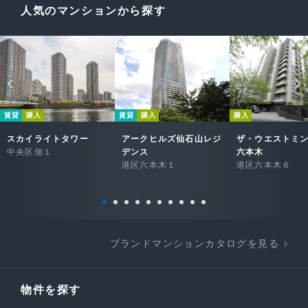
人気のマンションから探す
賃貸
購入
賃貸
購入
購入
スカイライトタワー
アークヒルズ仙石山レジ
ザ・ウエストミ
中央区佃１
デンス
六本木
港区六本木１
港区六本木６
ブランドマンションカタログを見る
物件を探す