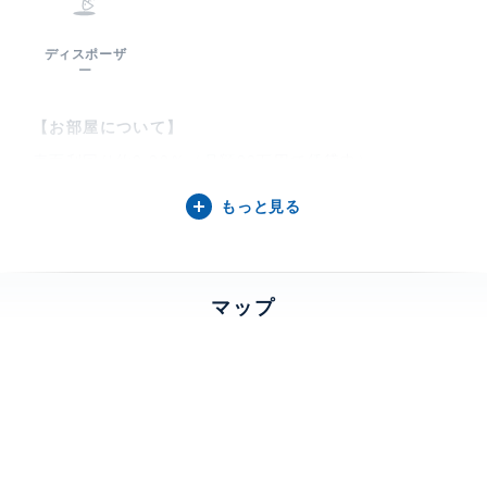
ディスポーザ
ー
【お部屋について】
表面利回り約2.20％（月額23万円で賃貸中）
◎大規模免震タワーマンション・最上階住戸◎
もっと見る
京葉線「八丁堀」駅徒歩5分の好立地
豊かな周辺環境と都心ならではの利便性を両立
■東向き住戸・1LDK・44.6㎡
マップ
■WIC・SICを完備しているため、豊富な収納
■リビングダイニングを見渡せる開放的なカウンターキ
ッチン
■各室整形で家具などのレイアウトも自由自在
◎充実した室内設備◎
・ディスポーザー ・スライド式食器洗い乾燥機