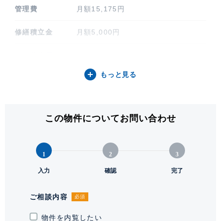
管理費
月額15,175円
修繕積立金
月額5,000円
その他費用
なし
もっと見る
間取り / 方位
1LDK / 東
専有面積
44.60㎡ (13.49坪)
この物件についてお問い合わせ
バルコニー関連
10㎡
階建 / 所在階
地上22階 地下1階建 / 22階部分
1
2
3
構造 / 総戸数
入力
鉄筋コンクリート造 / 492戸
確認
完了
竣工
2019年1月
ご相談内容
必須
敷地権利
物件を内覧したい
所有権