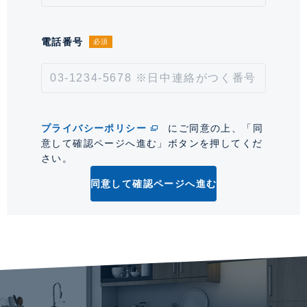
取引形態
仲介
電話番号
必須
情報更新日
2026年8月7日
次回更新予定日
2026年8月21日
*「交通/駅徒歩」とは、当該物件の最寄駅(路線)、バス停、およびそこまでの徒歩所要
プライバシーポリシー
にご同意の上、「同
時間を表示します。
意して確認ページへ進む」ボタンを押してくだ
さい。
0
同意して確認ページへ進む