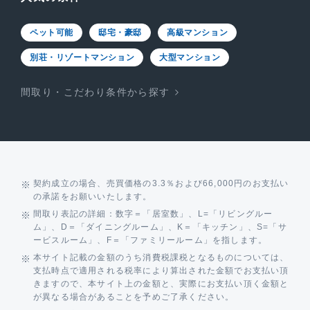
ペット可能
邸宅・豪邸
高級マンション
別荘・リゾートマンション
大型マンション
間取り・こだわり条件から探す
契約成立の場合、売買価格の3.3％および66,000円のお支払い
の承諾をお願いいたします。
間取り表記の詳細：数字＝「居室数」、L=「リビングルー
ム」、D＝「ダイニングルーム」、K＝「キッチン」、S=「サ
ービスルーム」、F＝「ファミリールーム」を指します。
本サイト記載の金額のうち消費税課税となるものについては、
支払時点で適用される税率により算出された金額でお支払い頂
きますので、本サイト上の金額と、実際にお支払い頂く金額と
が異なる場合があることを予めご了承ください。