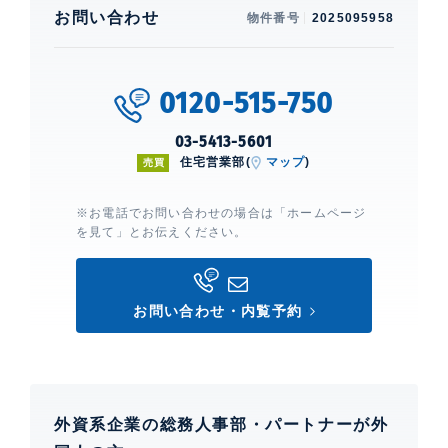
立、 ウォークインクローゼット、 シューズ
お問い合わせ
物件番号
2025095958
インクローゼット、 都市ガス、 ディスポー
ザー、 食洗機、 カウンターキッチン
0120-515-750
建物設備・施設
免震構造、 新耐震構造、 エレベーター、 宅配ボック
03-5413-5601
ス、 ペット設備、 24時間ゴミ出し可能、 敷地内ゴミ
住宅営業部(
マップ
)
売買
置場、 スカイラウンジ、 ゲストルーム、 フロントサー
ビス、 コンシェルジュサービス、 オートロック、 TV
※お電話でお問い合わせの場合は「ホームページ
モニター付きインターホン、 防犯カメラ、 24時間有人
を見て」とお伝えください。
管理、 駐輪場、 バイク置場、 3駅利用、 3沿線利用、
ミーティングルーム
お問い合わせ・内覧予約
シティタワー銀座東
建物詳細
外資系企業の総務人事部・パートナーが外
0