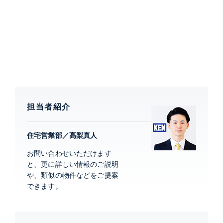
・天然石カウンタートップ ・オートバスシステム
・ミストサウナ ・床暖房（リビングダイニング部分）
等
【シティタワー銀座東について】
シティタワー銀座東は、中央区湊に建つ地上22階建て
全492戸の大規模免震タワーです。中央区立湊公園が新
設され景観に配慮し整備された、隅田川の潤いを感じら
担当者紹介
れる新街区に立地します。敷地西側のフォレストパーク
を中心に豊富な緑が配され、スカイラウンジやオーナー
住宅営業部／髙梨真人
ズスイートなどの共用施設と、ホテルライクなコンシェ
お問い合わせいただけます
ルジュカウンターが設けられております。
と、更に詳しい情報のご説明
や、類似の物件などをご提案
できます。
特徴
最上階、 バルコニー、 床暖房
部屋設備
室内洗濯機置場、 バストイレ別、 洗面所独