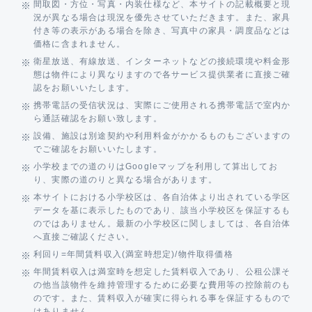
間取図・方位・写真・内装仕様など、本サイトの記載概要と現
況が異なる場合は現況を優先させていただきます。また、家具
付き等の表示がある場合を除き、写真中の家具・調度品などは
価格に含まれません。
衛星放送、有線放送、インターネットなどの接続環境や料金形
態は物件により異なりますので各サービス提供業者に直接ご確
認をお願いいたします。
携帯電話の受信状況は、実際にご使用される携帯電話で室内か
ら通話確認をお願い致します。
設備、施設は別途契約や利用料金がかかるものもございますの
でご確認をお願いいたします。
小学校までの道のりはGoogleマップを利用して算出してお
り、実際の道のりと異なる場合があります。
本サイトにおける小学校区は、各自治体より出されている学区
データを基に表示したものであり、該当小学校区を保証するも
のではありません。最新の小学校区に関しましては、各自治体
へ直接ご確認ください。
利回り=年間賃料収入(満室時想定)/物件取得価格
年間賃料収入は満室時を想定した賃料収入であり、公租公課そ
の他当該物件を維持管理するために必要な費用等の控除前のも
のです。また、賃料収入が確実に得られる事を保証するもので
はありません。