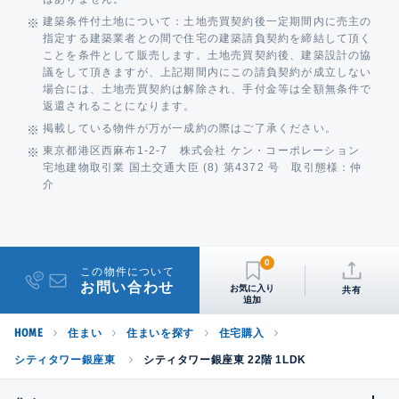
建築条件付土地について：土地売買契約後一定期間内に売主の
指定する建築業者との間で住宅の建築請負契約を締結して頂く
ことを条件として販売します。土地売買契約後、建築設計の協
議をして頂きますが、上記期間内にこの請負契約が成立しない
場合には、土地売買契約は解除され、手付金等は全額無条件で
返還されることになります。
掲載している物件が万が一成約の際はご了承ください。
東京都港区西麻布1-2-7 株式会社 ケン・コーポレーション
宅地建物取引業 国土交通大臣 (8) 第4372 号 取引態様：仲
介
0
この物件について
お問い合わせ
共有
HOME
住まい
住まいを探す
住宅購入
シティタワー銀座東
シティタワー銀座東 22階 1LDK