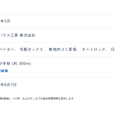
0年2月
ハウス工業 株式会社
ベーター、 宅配ボックス、 敷地内ゴミ置場、 オートロック、 
学校 (約 300m)
学経路
6年8月7日
寄駅(路線)、バス停、およびそこまでの徒歩所要時間を表示します。