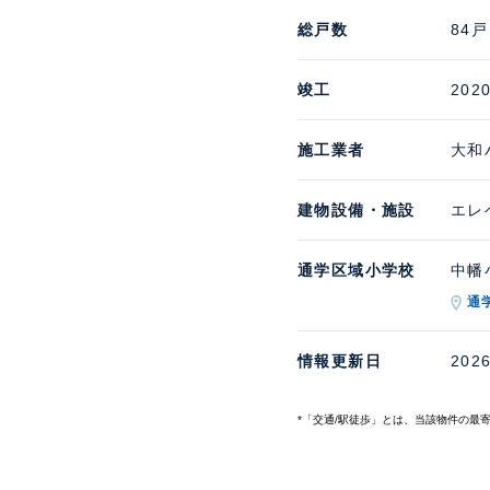
総戸数
84戸
竣工
202
施工業者
大和
建物設備・施設
エレ
通学区域小学校
中幡小
通
情報更新日
202
*「交通/駅徒歩」とは、当該物件の最