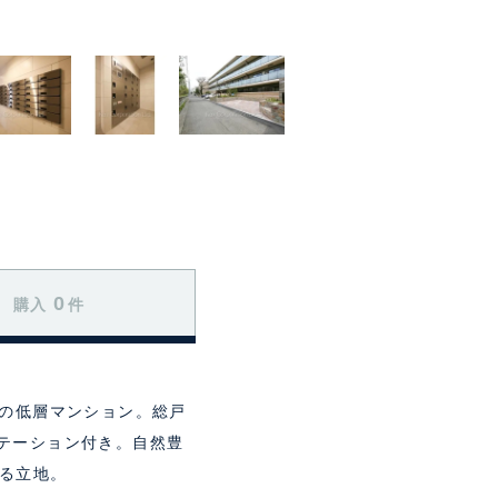
0
購入
件
建ての低層マンション。総戸
ステーション付き。自然豊
する立地。