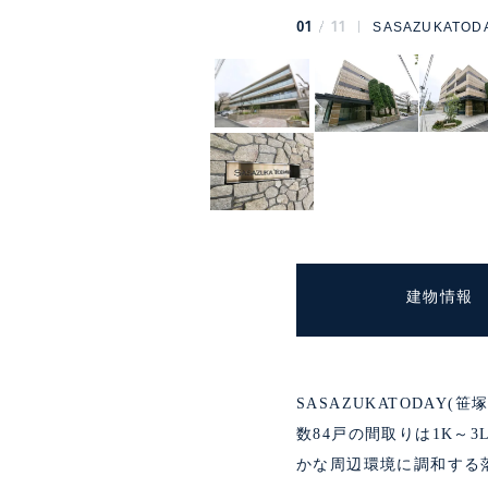
01
11
SASAZUKATO
建物情報
SASAZUKATODA
数84戸の間取りは1K～
かな周辺環境に調和する落