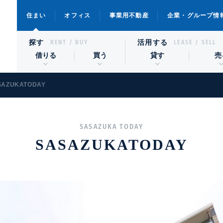
住まい
オフィス
事業用不動産
企業・グループ情
探す
活用する
RENT / BUY
LEASE / SELL
借りる
買う
貸す
売
SAZUKATODAY
SASAZUKA TODAY
SASAZUKATODAY