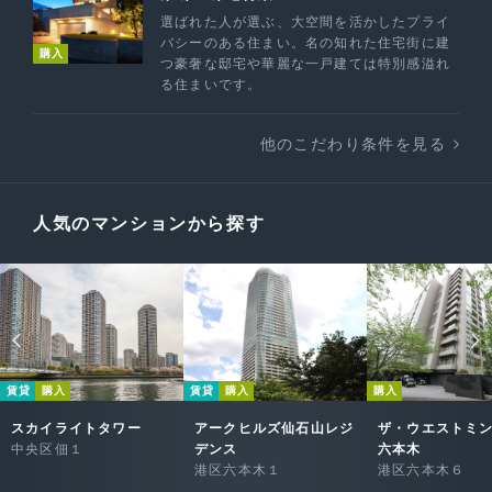
選ばれた人が選ぶ、大空間を活かしたプライ
バシーのある住まい。名の知れた住宅街に建
購入
つ豪奢な邸宅や華麗な一戸建ては特別感溢れ
る住まいです。
他のこだわり条件を見る
人気のマンションから探す
賃貸
購入
賃貸
購入
購入
スカイライトタワー
アークヒルズ仙石山レジ
ザ・ウエストミ
中央区佃１
デンス
六本木
港区六本木１
港区六本木６