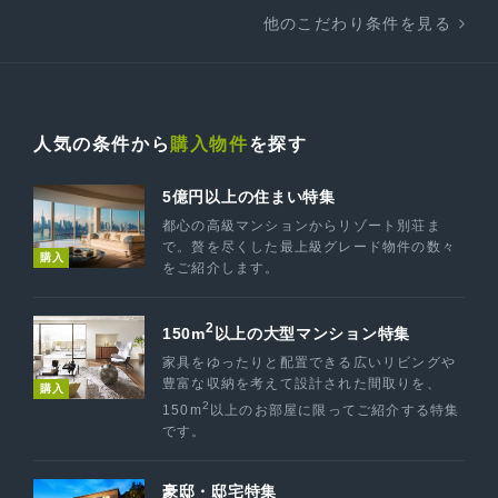
他のこだわり条件を見る
人気の条件から
購入物件
を探す
5億円以上の住まい特集
都心の高級マンションからリゾート別荘ま
で。贅を尽くした最上級グレード物件の数々
購入
をご紹介します。
2
150m
以上の大型マンション特集
家具をゆったりと配置できる広いリビングや
豊富な収納を考えて設計された間取りを、
購入
2
150m
以上のお部屋に限ってご紹介する特集
です。
豪邸・邸宅特集