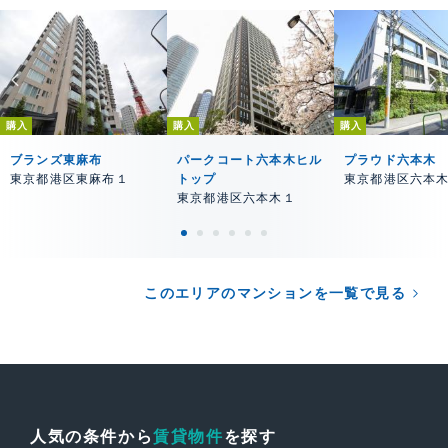
購入
購入
購入
ブランズ東麻布
パークコート六本木ヒル
プラウド六本木
東京都港区東麻布１
トップ
東京都港区六本
東京都港区六本木１
このエリアのマンションを一覧で見る
人気の条件から
賃貸物件
を探す