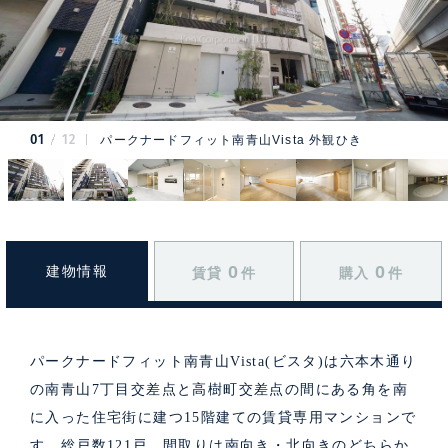
01
12
パークナードフィット南青山Vista 外観ひき
0
0
建物情報
賃貸
件
購入
件
パークナードフィット南青山Vista(ビスタ)は六本木通り
の南青山7丁目交差点と高樹町交差点の間にある角を南
に入った住宅街に建つ15階建ての賃貸専用マンションで
す。総戸数121戸、間取りは南向き・北向きのどちらか