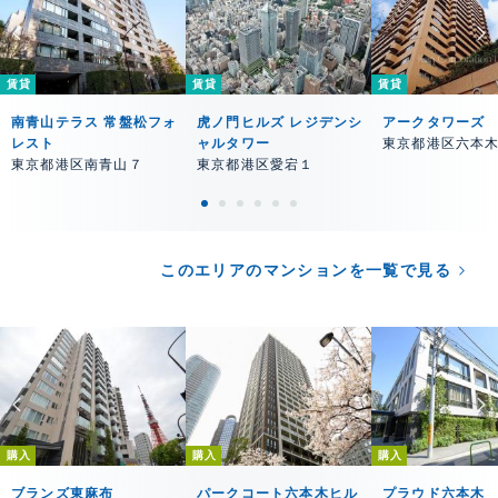
賃貸
賃貸
賃貸
南青山テラス 常盤松フォ
虎ノ門ヒルズ レジデンシ
アークタワーズ
レスト
ャルタワー
東京都港区六本
東京都港区南青山７
東京都港区愛宕１
このエリアのマンションを一覧で見る
購入
購入
購入
ブランズ東麻布
パークコート六本木ヒル
プラウド六本木