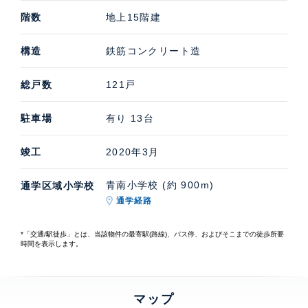
階数
地上15階建
構造
鉄筋コンクリート造
総戸数
121戸
駐車場
有り 13台
竣工
2020年3月
青南小学校 (約 900m)
通学区域小学校
通学経路
*「交通/駅徒歩」とは、当該物件の最寄駅(路線)、バス停、およびそこまでの徒歩所要
時間を表示します。
マップ