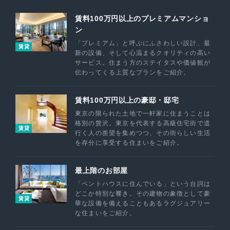
賃料100万円以上のプレミアムマンショ
ン
「プレミアム」と呼ぶにふさわしい設計、最
賃貸
新の設備、そして心温まるクオリティの高い
サービス。住まう方のステイタスや価値観が
伝わってくる上質なプランをご紹介。
賃料100万円以上の豪邸・邸宅
東京の限られた土地で一軒家に住まうことは
格別の贅沢。東京を代表する高級住宅街で道
賃貸
行く人の羨望を集めつつ、その街らしい生活
を存分に享受する住まいをご紹介。
最上階のお部屋
「ペントハウスに住んでいる」という台詞は
どこか特別な響き。その建物の象徴として豪
賃貸
華な設備を備えることもあるラグジュアリー
な住まいをご紹介。