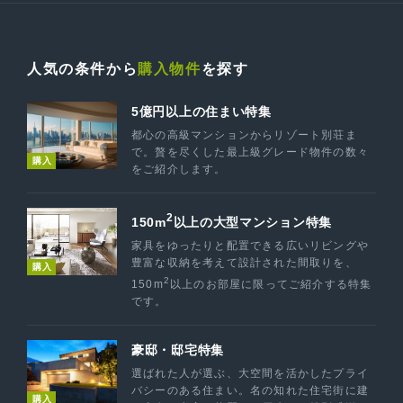
人気の条件から
購入物件
を探す
5億円以上の住まい特集
都心の高級マンションからリゾート別荘ま
で。贅を尽くした最上級グレード物件の数々
購入
をご紹介します。
2
150m
以上の大型マンション特集
家具をゆったりと配置できる広いリビングや
豊富な収納を考えて設計された間取りを、
購入
2
150m
以上のお部屋に限ってご紹介する特集
です。
豪邸・邸宅特集
選ばれた人が選ぶ、大空間を活かしたプライ
バシーのある住まい。名の知れた住宅街に建
購入