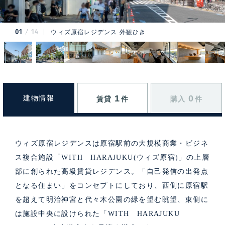
01
14
ウィズ原宿レジデンス 外観ひき
1
0
建物情報
賃貸
件
購入
件
ウィズ原宿レジデンスは原宿駅前の大規模商業・ビジネ
ス複合施設「WITH HARAJUKU(ウィズ原宿)」の上層
部に創られた高級賃貸レジデンス。「自己発信の出発点
となる住まい」をコンセプトにしており、西側に原宿駅
を超えて明治神宮と代々木公園の緑を望む眺望、東側に
は施設中央に設けられた「WITH HARAJUKU