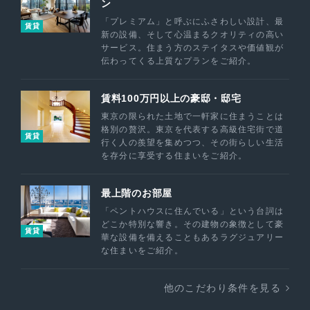
ン
「プレミアム」と呼ぶにふさわしい設計、最
賃貸
新の設備、そして心温まるクオリティの高い
サービス。住まう方のステイタスや価値観が
伝わってくる上質なプランをご紹介。
賃料100万円以上の豪邸・邸宅
東京の限られた土地で一軒家に住まうことは
格別の贅沢。東京を代表する高級住宅街で道
賃貸
行く人の羨望を集めつつ、その街らしい生活
を存分に享受する住まいをご紹介。
最上階のお部屋
「ペントハウスに住んでいる」という台詞は
どこか特別な響き。その建物の象徴として豪
賃貸
華な設備を備えることもあるラグジュアリー
な住まいをご紹介。
他のこだわり条件を見る