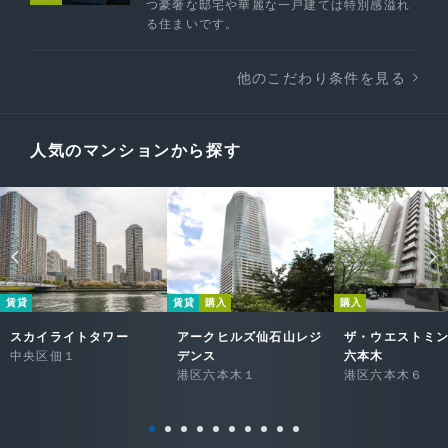
つ豪奢な邸宅や華麗な一戸建ては特別感溢れ
る住まいです。
他のこだわり条件を見る
人気のマンションから探す
賃貸
賃貸
購入
購入
スカイライトタワー
アークヒルズ仙石山レジ
ザ・ウエストミ
中央区佃１
デンス
六本木
港区六本木１
港区六本木６