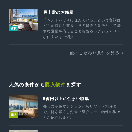
最上階のお部屋
「ペントハウスに住んでいる」という台詞は
どこか特別な響き。その建物の象徴として豪
賃貸
華な設備を備えることもあるラグジュアリー
な住まいをご紹介。
他のこだわり条件を見る
人気の条件から
購入物件
を探す
5億円以上の住まい特集
都心の高級マンションからリゾート別荘ま
で。贅を尽くした最上級グレード物件の数々
購入
をご紹介します。