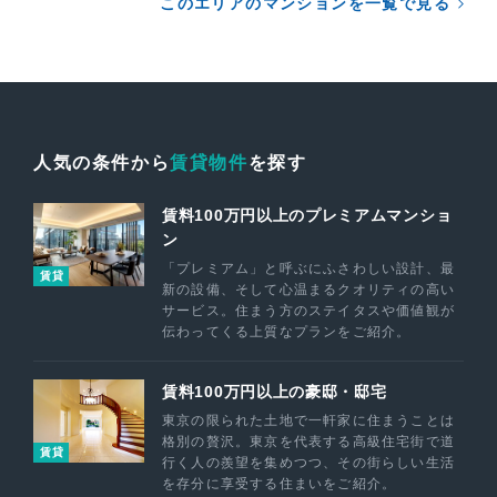
このエリアのマンションを一覧で見る
人気の条件から
賃貸物件
を探す
賃料100万円以上のプレミアムマンショ
ン
「プレミアム」と呼ぶにふさわしい設計、最
賃貸
新の設備、そして心温まるクオリティの高い
サービス。住まう方のステイタスや価値観が
伝わってくる上質なプランをご紹介。
賃料100万円以上の豪邸・邸宅
東京の限られた土地で一軒家に住まうことは
格別の贅沢。東京を代表する高級住宅街で道
賃貸
行く人の羨望を集めつつ、その街らしい生活
を存分に享受する住まいをご紹介。