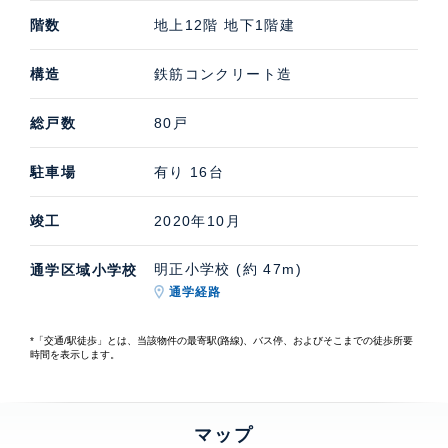
階数
地上12階 地下1階建
構造
鉄筋コンクリート造
総戸数
80戸
駐車場
有り 16台
竣工
2020年10月
明正小学校 (約 47m)
通学区域小学校
通学経路
*「交通/駅徒歩」とは、当該物件の最寄駅(路線)、バス停、およびそこまでの徒歩所要
時間を表示します。
マップ