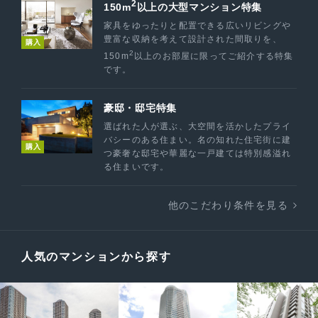
2
150m
以上の大型マンション特集
家具をゆったりと配置できる広いリビングや
豊富な収納を考えて設計された間取りを、
購入
2
150m
以上のお部屋に限ってご紹介する特集
です。
豪邸・邸宅特集
選ばれた人が選ぶ、大空間を活かしたプライ
バシーのある住まい。名の知れた住宅街に建
購入
つ豪奢な邸宅や華麗な一戸建ては特別感溢れ
る住まいです。
他のこだわり条件を見る
人気のマンションから探す