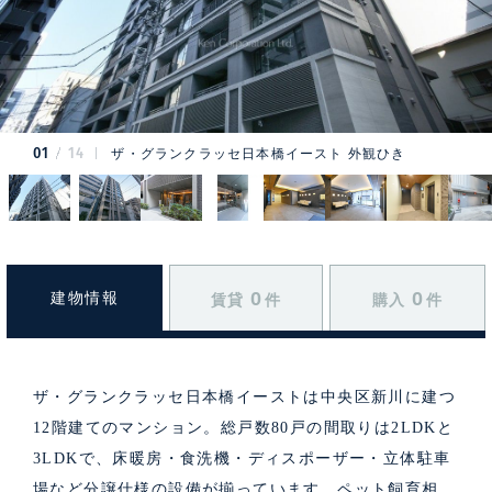
01
14
ザ・グランクラッセ日本橋イースト 外観ひき
0
0
建物情報
賃貸
件
購入
件
ザ・グランクラッセ日本橋イーストは中央区新川に建つ
12階建てのマンション。総戸数80戸の間取りは2LDKと
3LDKで、床暖房・食洗機・ディスポーザー・立体駐車
場など分譲仕様の設備が揃っています。ペット飼育相