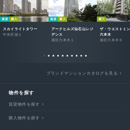
賃貸
購入
賃貸
購入
購入
スカイライトタワー
アークヒルズ仙石山レジ
ザ・ウエストミ
中央区佃１
デンス
六本木
港区六本木１
港区六本木６
ブランドマンションカタログを見る
物件を探す
賃貸物件を探す
購入物件を探す