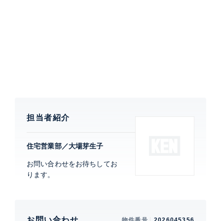
て2019年7月に竣工された大規模タワーマンションで
す。敷地内は地上33階建ての「CENTRALTOWER」
「EASTTOWER」、地上32階建ての
「WESTTOWER」の3棟で構成されています。商業施
設の有明ガーデンに直通空中通路やコンビニエンススト
アが敷地内にあり利便性があります。
特徴
眺望良好、 バルコニー
担当者紹介
部屋設備
室内洗濯機置場、 洗浄便座、 バスト
イレ別、 洗面所独立、 クローゼッ
住宅営業部／大場芽生子
ト、 ウォークインクローゼット、 シ
ューズインクローゼット、 都市ガス
お問い合わせをお待ちしてお
ります。
建物設備・施設
新耐震構造、 エレベーター、 宅配ボ
ックス、 24時間ゴミ出し可能、 フロ
ア毎ゴミ置場、 敷地内ゴミ置場、 パ
お問い合わせ
ーティルーム、 オートロック、 駐輪
物件番号
2026045356