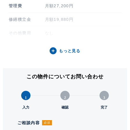
管理費
月額27,200円
修繕積立金
月額19,880円
その他費用
なし
間取り / 方位
3LDK / 西
もっと見る
専有面積
72.76㎡ (22.00坪)
バルコニー関連
20.46㎡
この物件についてお問い合わせ
階建 / 所在階
地上33階建 / 30階部分
1
2
3
構造 / 総戸数
鉄筋コンクリート造 / 1539戸
入力
確認
完了
竣工
2019年7月
ご相談内容
必須
敷地権利
所有権