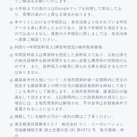
でご確認をお願いいたします。
小学校までの道のりはGoogleマップを利用して算出してお
り、実際の道のりと異なる場合があります。
本サイトにおける小学校区は、各自治体より出されている学区
データを基に表示したものであり、該当小学校区を保証するも
のではありません。最新の小学校区に関しましては、各自治体
へ直接ご確認ください。
利回り=年間賃料収入(満室時想定)/物件取得価格
年間賃料収入は満室時を想定した賃料収入であり、公租公課そ
の他当該物件を維持管理するために必要な費用等の控除前のも
のです。また、賃料収入が確実に得られる事を保証するもので
はありません。
建築条件付土地について：土地売買契約後一定期間内に売主の
指定する建築業者との間で住宅の建築請負契約を締結して頂く
ことを条件として販売します。土地売買契約後、建築設計の協
議をして頂きますが、上記期間内にこの請負契約が成立しない
場合には、土地売買契約は解除され、手付金等は全額無条件で
返還されることになります。
掲載している物件が万が一成約の際はご了承ください。
東京都港区西麻布1-2-7 株式会社 ケン・コーポレーション
宅地建物取引業 国土交通大臣 (8) 第4372 号 取引態様：仲
介