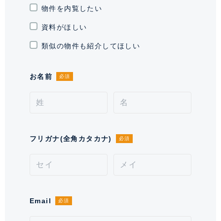
物件を内覧したい
現況
空室
資料がほしい
引渡時期
相談
類似の物件も紹介してほしい
施工業者
前田建設工業 株式会社
お名前
必須
分譲会社
住友不動産 株式会社
管理会社
住友不動産建物サービス 株式会社
管理 / 勤務形態
全部委託 / 日勤管理
フリガナ(全角カタカナ)
必須
駐車場
有 29,800～33,800円 ※空き状況を
お問い合わせください。
通学区域小学校
有明小学校(約400m)
Email
必須
通学経路