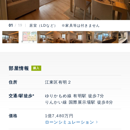
01
19
居室（LDなど） ※家具等は付きません
部屋情報
購入
住所
江東区有明２
交通/駅徒歩*
ゆりかもめ線 有明駅 徒歩7分
りんかい線 国際展示場駅 徒歩8分
価格
1億7,480万円
ローンシミュレーション