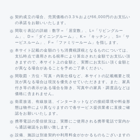
契約成立の場合、売買価格の3.3％および66,000円のお支払い
の承諾をお願いいたします。
間取り表記の詳細：数字＝「居室数」、L=「リビングルー
ム」、D＝「ダイニングルーム」、K＝「キッチン」、S=「サ
ービスルーム」、F＝「ファミリールーム」を指します。
本サイト記載の金額のうち消費税課税となるものについては、
支払時点で適用される税率により算出された金額でお支払い頂
きますので、本サイト上の金額と、実際にお支払い頂く金額と
が異なる場合があることを予めご了承ください。
間取図・方位・写真・内装仕様など、本サイトの記載概要と現
況が異なる場合は現況を優先させていただきます。また、家具
付き等の表示がある場合を除き、写真中の家具・調度品などは
価格に含まれません。
衛星放送、有線放送、インターネットなどの接続環境や料金形
態は物件により異なりますので各サービス提供業者に直接ご確
認をお願いいたします。
携帯電話の受信状況は、実際にご使用される携帯電話で室内か
ら通話確認をお願い致します。
設備、施設は別途契約や利用料金がかかるものもございますの