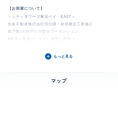
【お部屋について】
～シティタワーズ東京ベイ EAST～
住友不動産株式会社旧分譲・前田建設工業施工
総戸数1539戸の大型タワーマンション
■家具の配置がしやすい成型な間取り
■ワイドスパン住戸で日当たり良好
■各居室収納・SIC・納戸でゆとりのある収納を確保
もっと見る
■新規リフォーム住戸
・トイレ、洗濯パン新規交換、エアコン新規設置等
～ライフインフォメーション～
マップ
・有明ガーデン（40ｍ）徒歩1分
・有明テニスの森公園（850ｍ）徒歩12分
【シティタワーズ東京ベイについて】
「シティタワーズ東京ベイ」は、住友不動産(株)によっ