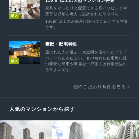
150m
以上の大型マンション特集
家具をゆったりと配置できる広いリビングや
豊富な収納を考えて設計された間取りを、
購入
2
150m
以上のお部屋に限ってご紹介する特集
です。
豪邸・邸宅特集
選ばれた人が選ぶ、大空間を活かしたプライ
バシーのある住まい。名の知れた住宅街に建
購入
つ豪奢な邸宅や華麗な一戸建ては特別感溢れ
る住まいです。
他のこだわり条件を見る
人気のマンションから探す