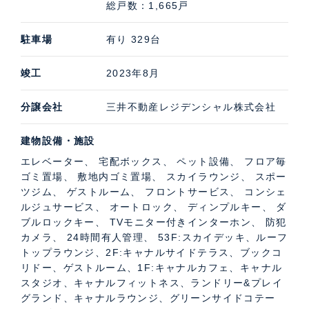
総戸数：1,665戸
能なゲストルーム、90㎡のジム・ゴルフレンジ、などが
あります。また、3階には会議室、個室ブース、リフレ
駐車場
有り 329台
ッシュスペースなどが設けられた約300㎡のコミュニテ
ィスペースがあります。
竣工
2023年8月
分譲会社
三井不動産レジデンシャル株式会社
パークタワー勝どきサウスの特徴的な共用施設
建物設備・施設
ダイナミックな解放感を実現した53～54階のルーフトッ
プラウンジは二層吹抜けの開放的な構造に加え、水盤を
エレベーター、 宅配ボックス、 ペット設備、 フロア毎
ゴミ置場、 敷地内ゴミ置場、 スカイラウンジ、 スポー
備えたスカイデッキがあることも特徴です。1階には飲
ツジム、 ゲストルーム、 フロントサービス、 コンシェ
み物と軽食メニューを揃えたのカフェや水と緑を感じら
ルジュサービス、 オートロック、 ディンプルキー、 ダ
れるフィットネス、2階には水と緑を感じながら過ごせ
ブルロックキー、 TVモニター付きインターホン、 防犯
カメラ、 24時間有人管理、 53F:スカイデッキ、ルーフ
るキャナルサイドテラスやブックコリドー、ゲストルー
トップラウンジ、2F:キャナルサイドテラス、ブックコ
ムなどがあります。
リドー、ゲストルーム、1F:キャナルカフェ、キャナル
スタジオ、キャナルフィットネス、ランドリー&プレイ
グランド、キャナルラウンジ、グリーンサイドコテー
共用部紹介動画