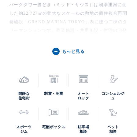
パークタワー勝どき（ミッド・サウス）は朝潮運河に面
した約22,727㎡の壮大なスケールの敷地の商住複合再開
発施設「GRAND MARINA TOKYO」内に建つ二棟のタ
ワーマンションです。商業施設・共用施設・住宅の開発
が一体となった商住複合大規模再開発タワーは、敷地中
央に建つ「パークタワー勝どきミッド」が地上45階地下
もっと見る
2階で清水建設による設計施工。敷地東南の「パークタ
ワー勝どきサウス」がトライスター構造の地上58階地下
3階で鹿島建設による設計施工。同一敷地内で2社のゼネ
コンが技術を尽くした建物です。いずれも水に浮かぶダ
イナミックで立体的な帆のフォームをイメージした緩や
閑静な
制震・免震
オート
コンシェルジ
住宅街
ロック
ュ
かな曲線を描くデザインです。
GRAND MARINA TOKYO 敷地全体について
スポーツ
宅配ボックス
駐車場
ペット
ジム
相談
相談
敷地にはバーベキューガーデンやショッピングデッキを