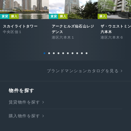
賃貸
購入
賃貸
購入
購入
スカイライトタワー
アークヒルズ仙石山レジ
ザ・ウエストミ
中央区佃１
デンス
六本木
港区六本木１
港区六本木６
ブランドマンションカタログを見る
物件を探す
賃貸物件を探す
購入物件を探す