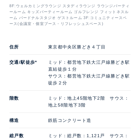
囲むように植栽が植えられており、2つのタワーの中心
8F:ウェルカミングラウンジ スタディラウンジ ラウンジパーティ
ールーム キッズパーティールーム ゴルフレンジ フィットネスル
には、新しい都心のシーサイドマリーナの中心として水
ーム パードナルスタジオ ゲストルーム 3F:コミュニティースペ
景を愉しむ「セントラルラグーン」と呼ばれる広場があ
ース(会議室・個室ブース・リフレッシュスペース)
ります。
また、パークタワー勝どきミッドの地下1階~3階にはク
住所
東京都中央区勝どき４丁目
リニックモール、スポーツアリーナ、スーパーマーケッ
ト・保育所が入居。パークタワー勝どきミッドは地下通
交通/駅徒歩*
ミッド：都営地下鉄大江戸線勝どき駅
路で駅直結、パークタワー勝どきサウスは庇のある貫通
直結徒歩１分
通路を通ってメトロパビリオン（新設駅出入口）まで駅
サウス：都営地下鉄大江戸線勝どき駅
徒歩２分
まで快適にアクセスできます。
階数
ミッド：地上45階地下2階 サウス：
地上58階地下3階
パークタワー勝どきミッドの特徴的な共用施設
8階にはホテルがテーマの共用施設が集約されていま
構造
鉄筋コンクリート造
す。水辺の眺望が広がるウェルカミングラウンジ、24時
間利用できるスタディラウンジ、宿泊もデイユースも可
総戸数
ミッド：総戸数：1,121戸 サウス：