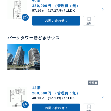
40階
ケン・コーポレーションでは、パークタワー勝どき の
380,000円
（管理費：無）
中古住宅購入・賃貸運用・売却査定などのご相談も承っ
57.10㎡ (17.27坪) / 1LDK
ています。高級不動産の取扱いに特化した当社 銀座湾
お問い合わせ
岸支店 が担当させていただきます。売却価格 や 貸し出
し賃料の算出など、柔軟に対応いたします。
貸したい方・売りたい方はこちら
パークタワー勝どきサウス
申込有
12階
288,000円
（管理費：無）
40.10㎡ (12.13坪) / 1LDK
お問い合わせ