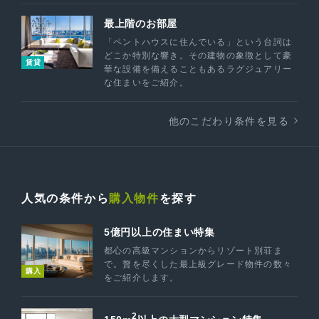
最上階のお部屋
「ペントハウスに住んでいる」という台詞は
どこか特別な響き。その建物の象徴として豪
賃貸
華な設備を備えることもあるラグジュアリー
な住まいをご紹介。
他のこだわり条件を見る
人気の条件から
購入物件
を探す
5億円以上の住まい特集
都心の高級マンションからリゾート別荘ま
で。贅を尽くした最上級グレード物件の数々
購入
をご紹介します。
2