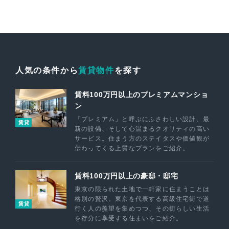
人気の条件から
賃貸物件
を探す
賃料100万円以上のプレミアムマンショ
ン
「プレミアム」と呼ぶにふさわしい設計、最
賃貸
新の設備、そして心温まるクオリティの高い
サービス。住まう方のステイタスや価値観が
伝わってくる上質なプランをご紹介。
賃料100万円以上の豪邸・邸宅
東京の限られた土地で一軒家に住まうことは
格別の贅沢。東京を代表する高級住宅街で道
賃貸
行く人の羨望を集めつつ、その街らしい生活
を存分に享受する住まいをご紹介。