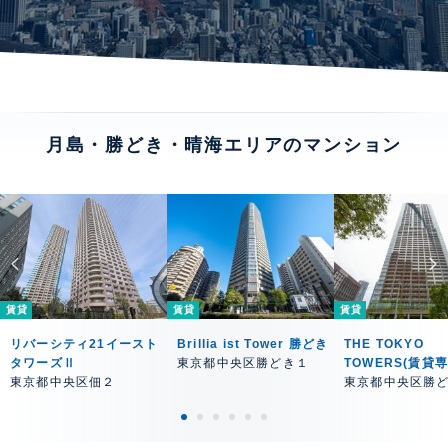
月島・勝どき・晴海エリアのマンション
賃貸
賃貸
賃貸
リバーシティ21イースト
Brillia ist Tower 勝どき
THE TOKYO
タワーズⅡ
東京都中央区勝どき１
TOWERS(賃貸
東京都中央区佃２
東京都中央区勝