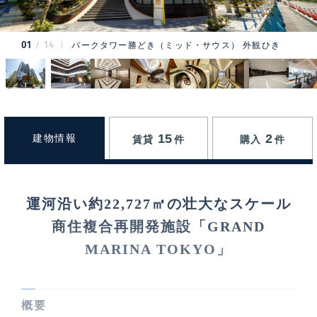
01
14
パークタワー勝どき（ミッド・サウス） 外観ひき
15
2
建物情報
賃貸
件
購入
件
運河沿い約22,727㎡の壮大なスケール
商住複合再開発施設「GRAND
MARINA TOKYO」
概要