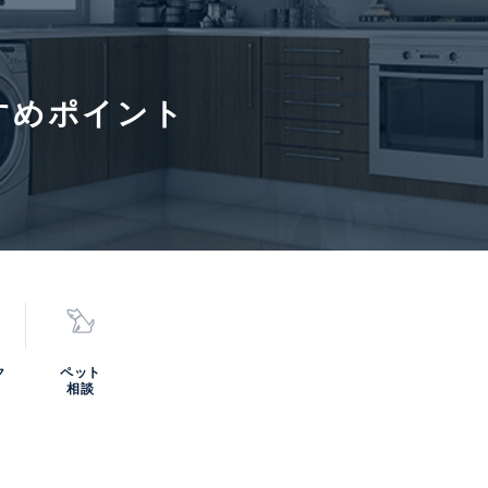
通学区域小学校
上原小学校
通学経路
すめポイント
情報更新日
2026年8
6年8月15日
寄駅(路線)、バス停、およびそこまでの徒歩所要時間を表示します。
0
ク
ペット
相談