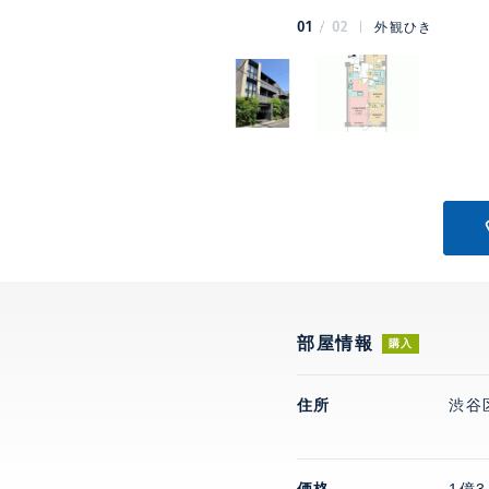
01
02
外観ひき
部屋情報
購入
住所
渋谷