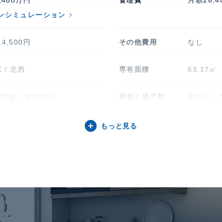
,480万円
管理費
月額26,4
ンシミュレーション
4,500円
その他費用
なし
K / 北西
専有面積
63.17㎡ 
階建 / B1階部分
構造 / 総戸数
鉄筋コンク
0年6月
敷地権利
所有
もっと見る
引渡時期
相談
）オープンハウス・アーキテ
分譲会社
（株）オ
ップメン
）東急コミュニティー
管理 / 勤務形態
全部委託 