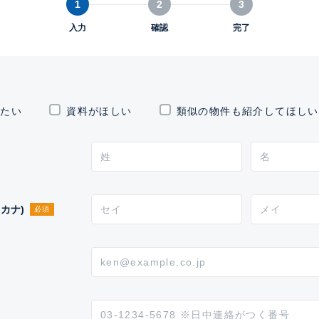
1
2
3
入力
確認
完了
したい
資料がほしい
類似の物件も紹介してほしい
カナ)
必須