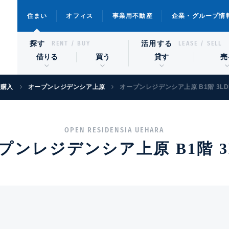
住まい
オフィス
事業用不動産
企業・グループ情
探す
活用する
RENT / BUY
LEASE / SELL
借りる
買う
貸す
売
宅購入
オープンレジデンシア上原
オープンレジデンシア上原 B1階 3LD
OPEN RESIDENSIA UEHARA
プンレジデンシア上原 B1階 3