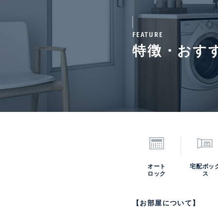
駐車場
無
FEATURE
特徴・おす
取引形態
仲介
次回更新予定日
202
*「交通/駅徒歩」とは、当該物件の最
オート
宅配ボッ
ロック
ス
【お部屋について】