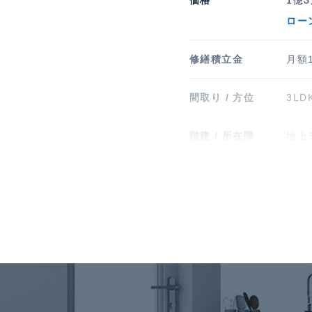
価格
1億3
ロー
修繕積立金
月額1
間取り / 方位
3LD
階建 / 所在階
地上3
竣工
202
現況
空室
施工業者
（株
クト
管理会社
（株