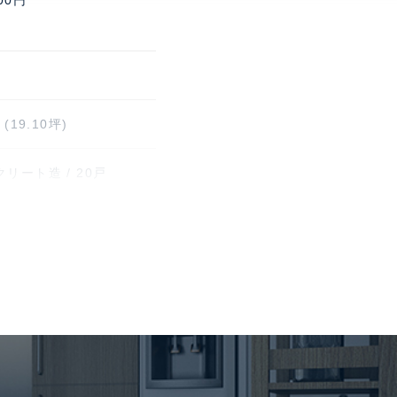
00円
(19.10坪)
リート造 / 20戸
権
ープンハウス・ディベロ
ト
/ 巡回管理