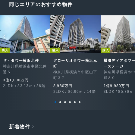
同じエリアのおすすめ物件
購入
購入
購入
ザ・タワー横浜北仲
グローリオタワー横浜元
横濱ディアタワ
神奈川県横浜市中区北仲
町
ーステージ
通５
神奈川県横浜市中区山下
神奈川県横浜市
町３７
町８０
3億1,000万円
2LDK / 83.13㎡ / 36階
8,980万円
1億9,980万円
2LDK / 66.96㎡ / 14階
3LDK / 85.76㎡ 
新着物件