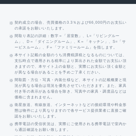
契約成立の場合、売買価格の3.3％および66,000円のお支払い
の承諾をお願いいたします。
間取り表記の詳細：数字＝「居室数」、L=「リビングルー
ム」、D＝「ダイニングルーム」、K＝「キッチン」、S=「サ
ービスルーム」、F＝「ファミリールーム」を指します。
本サイト記載の金額のうち消費税課税となるものについては、
支払時点で適用される税率により算出された金額でお支払い頂
きますので、本サイト上の金額と、実際にお支払い頂く金額と
が異なる場合があることを予めご了承ください。
間取図・方位・写真・内装仕様など、本サイトの記載概要と現
況が異なる場合は現況を優先させていただきます。また、家具
付き等の表示がある場合を除き、写真中の家具・調度品などは
価格に含まれません。
衛星放送、有線放送、インターネットなどの接続環境や料金形
態は物件により異なりますので各サービス提供業者に直接ご確
認をお願いいたします。
携帯電話の受信状況は、実際にご使用される携帯電話で室内か
ら通話確認をお願い致します。