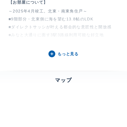
【お部屋について】
～2025年4月竣工。北東・南東角住戸～
■9階部分・北東側に海を望む13.8帖のLDK
■ダイレクトサッシが叶える都会的な意匠性と開放感
■みなと大通りに面す3駅3路線利用可能な好立地
■リビング・主寝室に床暖房設置
■足元から立ち上がるサッシが各部屋の採光を確保
もっと見る
■エントランス・玄関キーはハンズフリーキー採用
■関内の再開発エリアや赤レンガ倉庫を徒歩圏とする立
地
マップ
特徴
角部屋、 眺望良好、 オーシャンビュ
ー、 バルコニー、 2面採光、 床暖
房、 一部フローリング
部屋設備