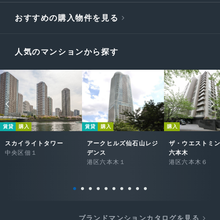
おすすめの購入物件を見る
人気のマンションから探す
賃貸
購入
賃貸
購入
購入
スカイライトタワー
アークヒルズ仙石山レジ
ザ・ウエストミ
中央区佃１
デンス
六本木
港区六本木１
港区六本木６
ブランドマンションカタログを見る