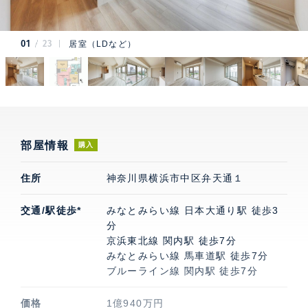
01
23
居室（LDなど）
部屋情報
購入
住所
神奈川県横浜市中区弁天通１
交通/駅徒歩*
みなとみらい線 日本大通り駅 徒歩3
分
京浜東北線 関内駅 徒歩7分
みなとみらい線 馬車道駅 徒歩7分
ブルーライン線 関内駅 徒歩7分
価格
1億940万円