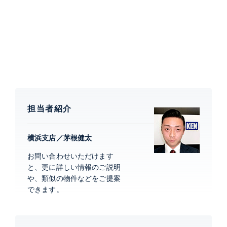
エアコン、 室内洗濯機置場、 浴室乾燥機、 24時間換
気システム、 オートバス、 追焚、 洗浄便座、 バスト
イレ別、 洗面所独立、 クローゼット、 シューズクロー
ゼット、 都市ガス、 ガスコンロ、 グリル付き、 コン
ロ3口、 ディスポーザー、 食洗機、 浄水器、 システム
キッチン、 地デジ、 全居室収納
建物設備・施設
新耐震構造、 敷地内ゴミ置場、 ディ
ンプルキー、 ダブルロックキー、 駐
輪場、 3駅利用、 3沿線利用
担当者紹介
横浜支店／茅根健太
ジオ横濱みなと大通り
建物詳細
お問い合わせいただけます
と、更に詳しい情報のご説明
や、類似の物件などをご提案
0
できます。