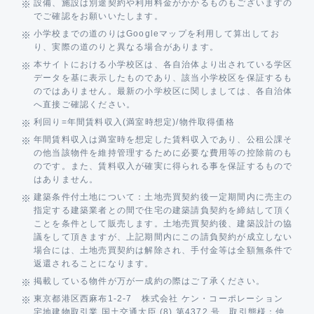
設備、施設は別途契約や利用料金がかかるものもございますの
でご確認をお願いいたします。
小学校までの道のりはGoogleマップを利用して算出してお
り、実際の道のりと異なる場合があります。
本サイトにおける小学校区は、各自治体より出されている学区
データを基に表示したものであり、該当小学校区を保証するも
のではありません。最新の小学校区に関しましては、各自治体
へ直接ご確認ください。
利回り=年間賃料収入(満室時想定)/物件取得価格
年間賃料収入は満室時を想定した賃料収入であり、公租公課そ
の他当該物件を維持管理するために必要な費用等の控除前のも
のです。また、賃料収入が確実に得られる事を保証するもので
はありません。
建築条件付土地について：土地売買契約後一定期間内に売主の
指定する建築業者との間で住宅の建築請負契約を締結して頂く
ことを条件として販売します。土地売買契約後、建築設計の協
議をして頂きますが、上記期間内にこの請負契約が成立しない
場合には、土地売買契約は解除され、手付金等は全額無条件で
返還されることになります。
掲載している物件が万が一成約の際はご了承ください。
東京都港区西麻布1-2-7 株式会社 ケン・コーポレーション
宅地建物取引業 国土交通大臣 (8) 第4372 号 取引態様：仲