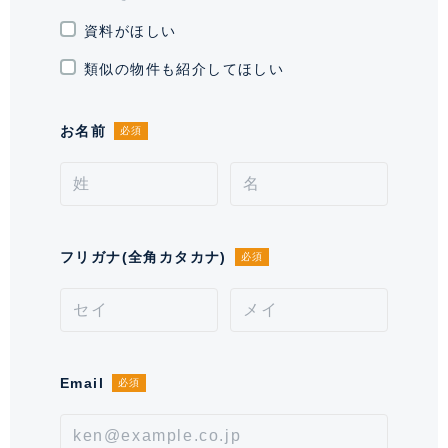
竣工
2025年4月
資料がほしい
敷地権利
所有権
類似の物件も紹介してほしい
現況
空室
お名前
必須
引渡時期
即
施工業者
木内建設 株式会社
分譲会社
阪急阪神不動産株式会社
フリガナ(全角カタカナ)
必須
管理会社
株式会社阪急阪神ハウジングサポート
管理 / 勤務形態
全部委託 / 日勤管理
Email
必須
駐車場
有 30,800～33,000円 ※空き状況を
お問い合わせください。