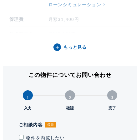
ローンシミュレーション
管理費
月額31,400円
修繕積立金
月額7,250円
もっと見る
その他費用
月額 合計1,375円（細目は備考項目
をご参照ください）
間取り / 方位
2LDK / 東
この物件についてお問い合わせ
専有面積
55.70㎡ (16.84坪)
1
2
3
バルコニー関連
4.68㎡
入力
確認
完了
階建 / 所在階
地上14階 地下1階建 / 9階部分
ご相談内容
必須
構造 / 総戸数
鉄筋コンクリート造 / 43戸
物件を内覧したい