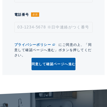
備考
【その他費用】インターネット施設利
用料：1,375 円／月
電話番号
必須
取引形態
仲介
情報更新日
2026年8月3日
次回更新予定日
2026年8月17日
プライバシーポリシー
にご同意の上、「同
意して確認ページへ進む」ボタンを押してくだ
*「交通/駅徒歩」とは、当該物件の最寄駅(路線)、バス停、およびそこまでの徒歩所要
さい。
時間を表示します。
同意して確認ページへ進む
0