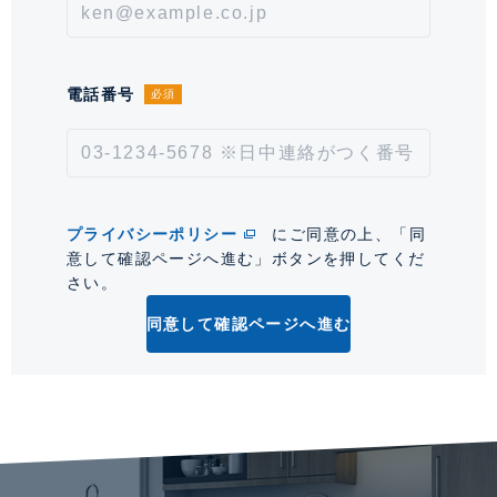
通学区域小学校
晴海西小学校(約400m)
通学経路
備考
【その他費用】：インターネット等使
電話番号
必須
用料：2,750円/月 【その他費
用】：HARUMIFLAG CLUB会費：
500円/月 【その他費用】：自治会
費：100円/月
プライバシーポリシー
にご同意の上、「同
取引形態
仲介
意して確認ページへ進む」ボタンを押してくだ
さい。
情報更新日
2026年8月6日
同意して確認ページへ進む
次回更新予定日
2026年8月20日
*「交通/駅徒歩」とは、当該物件の最寄駅(路線)、バス停、およびそこまでの徒歩所要
時間を表示します。
0