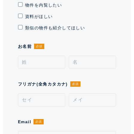
敷地権利
物件を内覧したい
所有権
資料がほしい
現況
空室
類似の物件も紹介してほしい
引渡時期
相談
お名前
必須
施工業者
三井住友建設 株式会社
分譲会社
三井不動産レジデンシャル 株式会
社・株式会社 Ｉ
管理会社
三井不動産レジデンシャルサービス
フリガナ(全角カタカナ)
必須
株式会社
管理 / 勤務形態
全部委託 / 日勤管理
駐車場
有 28,500～36,000円 ※空き状況を
Email
必須
お問い合わせください。