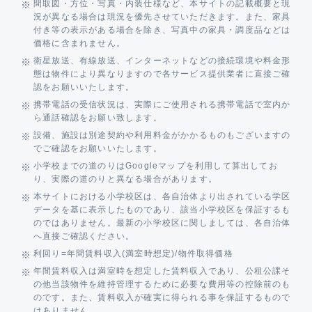
間取図・方位・写真・内装仕様など、本サイトの記載概要と現
況が異なる場合は現況を優先させていただきます。また、家具
付き等の表示がある場合を除き、写真中の家具・調度品などは
価格に含まれません。
衛星放送、有線放送、インターネットなどの接続環境や料金形
態は物件により異なりますので各サービス提供業者に直接ご確
認をお願いいたします。
携帯電話の受信状況は、実際にご使用される携帯電話で室内か
ら通話確認をお願い致します。
設備、施設は別途契約や利用料金がかかるものもございますの
でご確認をお願いいたします。
小学校までの道のりはGoogleマップを利用して算出してお
り、実際の道のりと異なる場合があります。
本サイトにおける小学校区は、各自治体より出されている学区
データを基に表示したものであり、該当小学校区を保証するも
のではありません。最新の小学校区に関しましては、各自治体
へ直接ご確認ください。
利回り=年間賃料収入(満室時想定)/物件取得価格
年間賃料収入は満室時を想定した賃料収入であり、公租公課そ
の他当該物件を維持管理するために必要な費用等の控除前のも
のです。また、賃料収入が確実に得られる事を保証するもので
はありません。