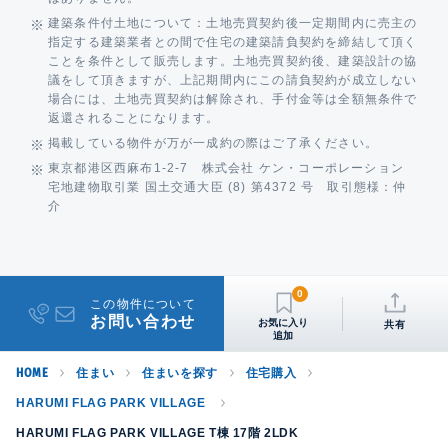
建築条件付土地について：土地売買契約後一定期間内に売主の
指定する建築業者との間で住宅の建築請負契約を締結して頂く
ことを条件として販売します。土地売買契約後、建築設計の協
議をして頂きますが、上記期間内にこの請負契約が成立しない
場合には、土地売買契約は解除され、手付金等は全額無条件で
返還されることになります。
掲載している物件が万が一成約の際はご了承ください。
東京都港区西麻布1-2-7 株式会社 ケン・コーポレーション
宅地建物取引業 国土交通大臣 (8) 第4372 号 取引態様：仲
介
0
この物件について
お問い合わせ
共有
HOME
住まい
住まいを探す
住宅購入
HARUMI FLAG PARK VILLAGE
HARUMI FLAG PARK VILLAGE T棟 17階 2LDK