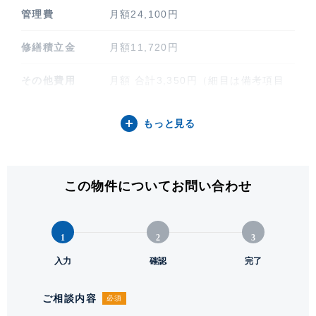
管理費
月額24,100円
修繕積立金
月額11,720円
その他費用
月額 合計3,350円（細目は備考項目
をご参照ください）
もっと見る
間取り / 方位
2LDK / 西
専有面積
61.33㎡ (18.55坪)
この物件についてお問い合わせ
バルコニー関連
15.3㎡
階建 / 所在階
地上50階 地下1階建 / 17階部分
1
2
3
構造 / 総戸数
入力
鉄筋コンクリート造 / 722戸
確認
完了
竣工
2025年8月
ご相談内容
必須