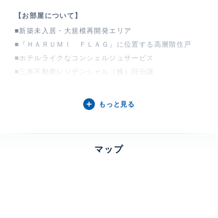
【お部屋について】
■新築未入居・大規模再開発エリア
■『ＨＡＲＵＭＩ ＦＬＡＧ』に位置する高層階住戸
■ホテルライクなコンシェルジュサービス
■三井不動産レジデンシャル（株）旧分譲
■全居室が西向きバルコニーに面した開放感のある２Ｌ
ＤＫ
もっと見る
■ＷＩＣなど各居室に豊富な収納を完備
■各階ゴミステーション有（２４時間ゴミ出し可能）
■住空間のメンテナンス性を高める二重床・二重天井構
マップ
造
■窓には断熱性に配慮したＬｏｗ－Ｅ複層ガラス採用
■暮らしを豊かにする５１か所の充実した共用施設
・足湯ラウンジ、リラックスラボ、スタディラボ、ワー
クラボ