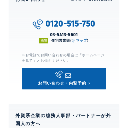
インクローゼット、 都市ガス、 コンロ3
口、 システムキッチン、 全居室収納
建物設備・施設
0120-515-750
新耐震構造、 エレベーター、 宅配ボックス、 ペット設
03-5413-5601
備、 24時間ゴミ出し可能、 フロア毎ゴミ置場、 敷地
住宅営業部(
マップ
)
売買
内ゴミ置場、 スカイラウンジ、 ゲストルーム、 フロン
トサービス、 コンシェルジュサービス、 オートロッ
ク、 TVモニター付きインターホン、 24時間有人管理
※お電話でお問い合わせの場合は「ホームページ
を見て」とお伝えください。
HARUMI FLAG PARK VILLAGE
建物詳細
お問い合わせ・内覧予約
0
外資系企業の総務人事部・パートナーが外
国人の方へ