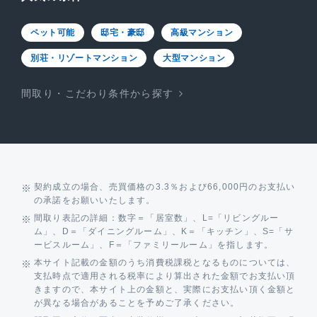
ペット可能
邸宅・豪邸
高級マンション
別荘・リゾートマンション
大型マンション
間取り・こだわり条件から探す
契約成立の場合、売買価格の3.3％および66,000円のお支払い
の承諾をお願いいたします。
間取り表記の詳細：数字＝「居室数」、L=「リビングルー
ム」、D＝「ダイニングルーム」、K＝「キッチン」、S=「サ
ービスルーム」、F＝「ファミリールーム」を指します。
本サイト記載の金額のうち消費税課税となるものについては、
支払時点で適用される税率により算出された金額でお支払い頂
きますので、本サイト上の金額と、実際にお支払い頂く金額と
が異なる場合があることを予めご了承ください。