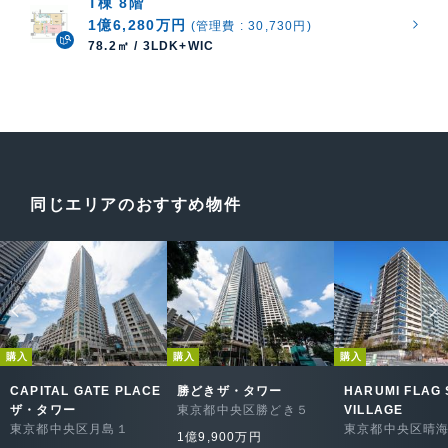
T棟 8階
1億6,280万円
(管理費 : 30,730円)
78.2㎡ / 3LDK+WIC
同じエリアのおすすめ物件
購入
購入
購入
CAPITAL GATE PLACE
勝どきザ・タワー
HARUMI FLAG 
ザ・タワー
東京都中央区勝どき５
VILLAGE
東京都中央区月島１
東京都中央区晴
1億9,900万円