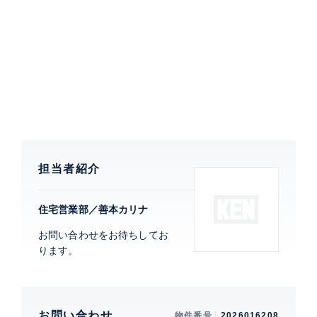
・キッズスペース、パーティールーム、ゲストルーム
等
【HARUMI FLAG PARK VILLAGEについて】
見渡す限りの三方が海という圧倒的な開放感が広がる
HARUMIFLAG。約18haの広大な敷地に、マルチモビ
リティステーションや二つの公園、新設される小中学校
などが誕生。住宅だけでなく、交通・商業・公園・学
校・保育など、暮らしに必要なものが揃う、まさに
担当者紹介
ALLINTOWNです。気分に合わせて使える51もの多彩
な共用施設がライフスタイルをもっと豊かにします。
住宅営業部／善本カリナ
お問い合わせをお待ちしてお
ります。
特徴
ルーフバルコニー
部屋設備
浴室乾燥機、 追焚、 洗浄便座、 バストイレ
別、 洗面所独立、 クローゼット、 ウォーク
お問い合わせ
物件番号
2026016208