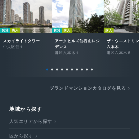
賃貸
購入
賃貸
購入
購入
スカイライトタワー
アークヒルズ仙石山レジ
ザ・ウエストミ
中央区佃１
デンス
六本木
港区六本木１
港区六本木６
ブランドマンションカタログを見る
地域から探す
人気エリアから探す
区から探す