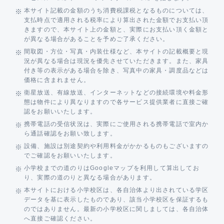
本サイト記載の金額のうち消費税課税となるものについては、
支払時点で適用される税率により算出された金額でお支払い頂
きますので、本サイト上の金額と、実際にお支払い頂く金額と
が異なる場合があることを予めご了承ください。
間取図・方位・写真・内装仕様など、本サイトの記載概要と現
況が異なる場合は現況を優先させていただきます。また、家具
付き等の表示がある場合を除き、写真中の家具・調度品などは
価格に含まれません。
衛星放送、有線放送、インターネットなどの接続環境や料金形
態は物件により異なりますので各サービス提供業者に直接ご確
認をお願いいたします。
携帯電話の受信状況は、実際にご使用される携帯電話で室内か
ら通話確認をお願い致します。
設備、施設は別途契約や利用料金がかかるものもございますの
でご確認をお願いいたします。
小学校までの道のりはGoogleマップを利用して算出してお
り、実際の道のりと異なる場合があります。
本サイトにおける小学校区は、各自治体より出されている学区
データを基に表示したものであり、該当小学校区を保証するも
のではありません。最新の小学校区に関しましては、各自治体
へ直接ご確認ください。