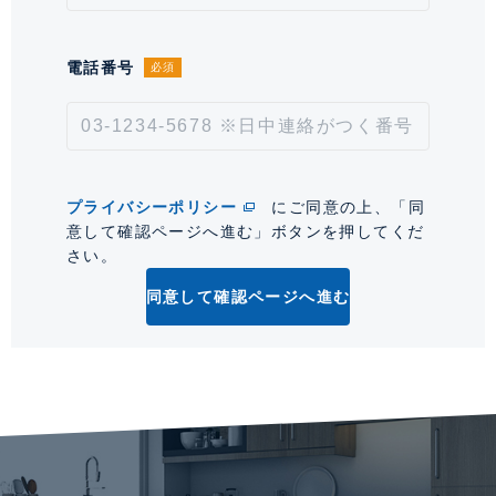
取引形態
仲介
情報更新日
2026年8月4日
電話番号
必須
次回更新予定日
2026年8月18日
*「交通/駅徒歩」とは、当該物件の最寄駅(路線)、バス停、およびそこまでの徒歩所要
時間を表示します。
プライバシーポリシー
にご同意の上、「同
意して確認ページへ進む」ボタンを押してくだ
0
さい。
同意して確認ページへ進む