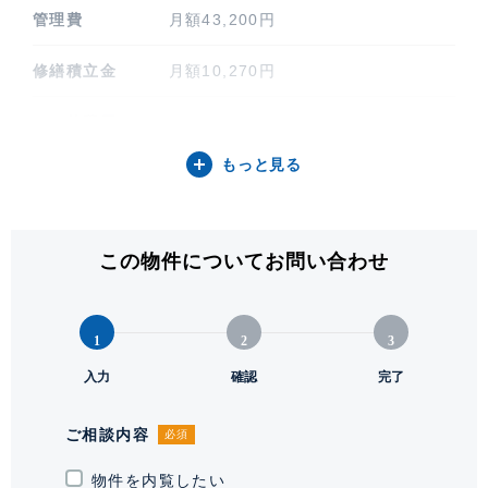
管理費
月額43,200円
修繕積立金
月額10,270円
その他費用
なし
もっと見る
間取り / 方位
2LDK+S / 南
専有面積
76.05㎡ (23.00坪)
この物件についてお問い合わせ
階建 / 所在階
地上17階 地下2階建 / 5階部分
構造 / 総戸数
鉄筋コンクリート造 / 34戸
1
2
3
竣工
入力
2025年9月
確認
完了
敷地権利
所有権
ご相談内容
必須
現況
物件を内覧したい
空室