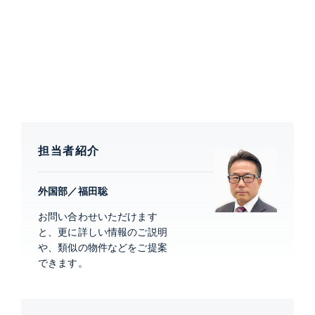
【アトラス麻布台について】
大江戸線・南北線麻布十番駅より徒歩6分(450m)、日比
谷線六本木駅より徒歩10分(800m)と計3路線の利用が
可能です。
特徴
角部屋、 眺望良好、 床暖房、 LDK15帖以上
担当者紹介
部屋設備
全室エアコン、 室内洗濯機置場、 浴室乾燥機、 24時
外国部／福田聡
間換気システム、 オートバス、 追焚、 洗浄便座、 バ
お問い合わせいただけます
ストイレ別、 洗面所独立、 シャンプードレッサー、 ク
と、更に詳しい情報のご説明
ローゼット、 シューズインクローゼット、 ピクチャー
や、類似の物件などをご提案
レール、 都市ガス、 ガスコンロ、 グリル付き、 コン
できます。
ロ3口、 オーブンレンジ、 ディスポーザー、 食洗機、
システムキッチン