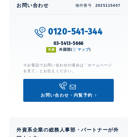
建物設備・施設
お問い合わせ
物件番号
2025115407
新耐震構造、 エレベーター、 宅配ボックス、 24時間
ゴミ出し可能、 フロア毎ゴミ置場、 オートロック、 ダ
ブルロックキー、 TVモニター付きインターホン、 2駅
0120-541-344
利用、 3沿線利用
03-5413-5666
外国部(
マップ
)
売買
アトラス麻布台
建物詳細
※お電話でお問い合わせの場合は「ホームページ
を見て」とお伝えください。
0
お問い合わせ・内覧予約
外資系企業の総務人事部・パートナーが外