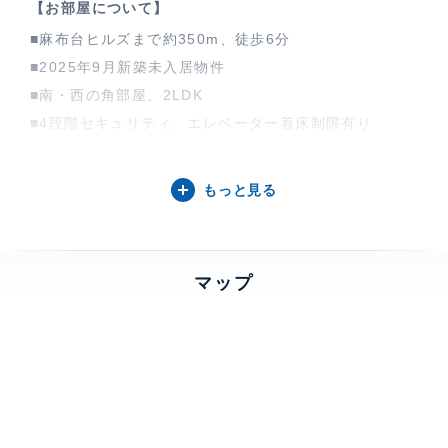
【お部屋について】
■麻布台ヒルズまで約350m、徒歩6分
■2025年9月新築未入居物件
■南・西の角部屋、2LDK
■4段階セキュリティ。エレベーター着床制限有り
■ご自宅・セカンドハウス・投資用にも
■麻布台ヒルズ・麻布十番駅、徒歩約6分
もっと見る
■各種プレミアムオプション採用35項目+α 一例
全室：天井カセット式エアコン・床暖房設置・ダウンラ
イトに変更
マップ
全室：ピクチャーレール取付・床450角タイル変更・防
犯センサー、ETC
設計変更】廊下側他５か所は、便利な引戸へ設計変更
【インテリア】ウッドブラインド、ガラスフィルム、水
廻りコーティング、他
詳細は現地にてご確認ください。