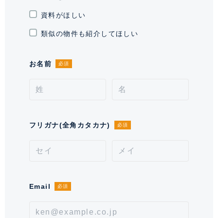
資料がほしい
引渡時期
相談
類似の物件も紹介してほしい
施工業者
飛島建設株式会社
お名前
必須
分譲会社
旭化成不動産レジデンス 株式会社
管理会社
旭化成不動産コミュニティ
管理 / 勤務形態
全部委託 / 日勤管理
フリガナ(全角カタカナ)
必須
駐車場
空無 ※空き状況をお問い合わせくだ
さい。
通学区域小学校
麻布小学校(約200m)
通学経路
Email
必須
備考
ペット相談（飼育細則有り）