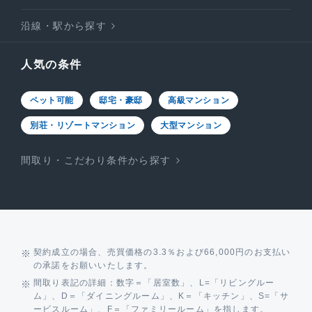
沿線・駅から探す
人気の条件
ペット可能
邸宅・豪邸
高級マンション
別荘・リゾートマンション
大型マンション
間取り・こだわり条件から探す
契約成立の場合、売買価格の3.3％および66,000円のお支払い
の承諾をお願いいたします。
間取り表記の詳細：数字＝「居室数」、L=「リビングルー
ム」、D＝「ダイニングルーム」、K＝「キッチン」、S=「サ
ービスルーム」、F＝「ファミリールーム」を指します。