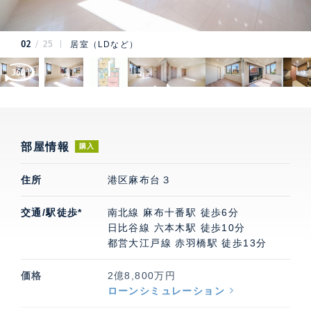
02
25
居室（LDなど）
部屋情報
購入
住所
港区麻布台３
交通/駅徒歩*
南北線 麻布十番駅 徒歩6分
日比谷線 六本木駅 徒歩10分
都営大江戸線 赤羽橋駅 徒歩13分
価格
2億8,800万円
ローンシミュレーション