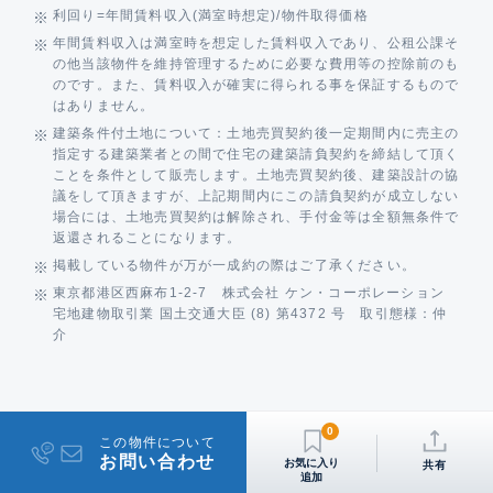
利回り=年間賃料収入(満室時想定)/物件取得価格
年間賃料収入は満室時を想定した賃料収入であり、公租公課そ
の他当該物件を維持管理するために必要な費用等の控除前のも
のです。また、賃料収入が確実に得られる事を保証するもので
はありません。
建築条件付土地について：土地売買契約後一定期間内に売主の
指定する建築業者との間で住宅の建築請負契約を締結して頂く
ことを条件として販売します。土地売買契約後、建築設計の協
議をして頂きますが、上記期間内にこの請負契約が成立しない
場合には、土地売買契約は解除され、手付金等は全額無条件で
返還されることになります。
掲載している物件が万が一成約の際はご了承ください。
東京都港区西麻布1-2-7 株式会社 ケン・コーポレーション
宅地建物取引業 国土交通大臣 (8) 第4372 号 取引態様：仲
介
0
この物件について
お問い合わせ
共有