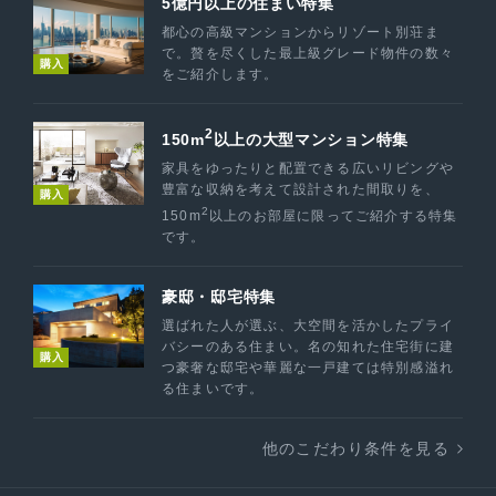
5億円以上の住まい特集
都心の高級マンションからリゾート別荘ま
で。贅を尽くした最上級グレード物件の数々
購入
をご紹介します。
2
150m
以上の大型マンション特集
家具をゆったりと配置できる広いリビングや
豊富な収納を考えて設計された間取りを、
購入
2
150m
以上のお部屋に限ってご紹介する特集
です。
豪邸・邸宅特集
選ばれた人が選ぶ、大空間を活かしたプライ
バシーのある住まい。名の知れた住宅街に建
購入
つ豪奢な邸宅や華麗な一戸建ては特別感溢れ
る住まいです。
他のこだわり条件を見る