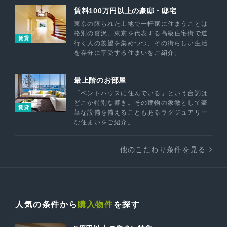
賃料100万円以上の豪邸・邸宅
東京の限られた土地で一軒家に住まうことは
格別の贅沢。東京を代表する高級住宅街で道
賃貸
行く人の羨望を集めつつ、その街らしい生活
を存分に享受する住まいをご紹介。
最上階のお部屋
「ペントハウスに住んでいる」という台詞は
どこか特別な響き。その建物の象徴として豪
賃貸
華な設備を備えることもあるラグジュアリー
な住まいをご紹介。
他のこだわり条件を見る
人気の条件から
購入物件
を探す