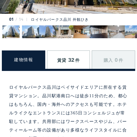
01
14
ロイヤルパークス品川 外観ひき
32
0
建物情報
賃貸
件
購入
件
ロイヤルパークス品川はベイサイドエリアに所在する賃
貸マンション。品川駅港南口へは徒歩11分のため、都心
はもちろん、国内・海外へのアクセスも可能です。ホテ
ルライクなエントランスには365日コンシェルジュが常
駐しています。共用部にはワークスペースやジム、パー
ティールーム等の設備があり多様なライフスタイルに合