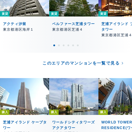
賃貸
賃貸
賃貸
アクティ汐留
ベルファース芝浦タワー
芝浦アイランド 
東京都港区海岸１
東京都港区芝浦４
タワー
東京都港区芝浦
このエリアのマンションを一覧で見る
購入
購入
購入
芝浦アイランド ケープタ
ワールドシティタワーズ
WORLD TOWE
ワー
アクアタワー
RESIDENCE(