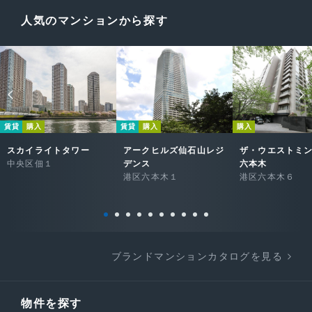
人気のマンションから探す
賃貸
購入
賃貸
購入
購入
スカイライトタワー
アークヒルズ仙石山レジ
ザ・ウエストミ
中央区佃１
デンス
六本木
港区六本木１
港区六本木６
ブランドマンションカタログを見る
物件を探す