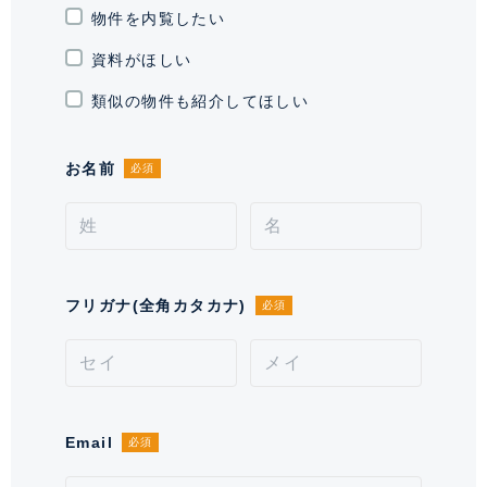
駐車場
物件を内覧したい
有 1台 55,000円
資料がほしい
駐輪場・バイク置
駐輪場有り 指定区画契約必須、 バ
き場
イク置き場有り
類似の物件も紹介してほしい
通学区域小学校
赤羽小学校(約500m)
お名前
必須
契約形態
定期借家契約
契約期間（期日）
2年
入居諸条件
ペット不可、 住居兼事務所不可、
フリガナ(全角カタカナ)
必須
保証会社必須
備考
■口座振替手数料が別途発生致します。■保証会社必
須。【月次型】初回保証料:契約時月額賃料等の40%、
Email
必須
継続保証料:毎月月額賃料等の1%(※保証委託最低金
額 初回5万円、継続 月次1000円)。【年次型】初回