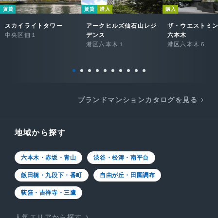
賃貸
賃貸
購入
購入
スカイライトタワー
アークヒルズ仙石山レジ
ザ・ウエストミ
中央区佃１
デンス
六本木
港区六本木１
港区六本木６
ブランドマンションカタログを見る
地域から探す
六本木・赤坂・青山
渋谷・松涛・南平台
飯田橋・九段下・番町
自由が丘・田園調布
荻窪・吉祥寺・三鷹
人気エリアから探す