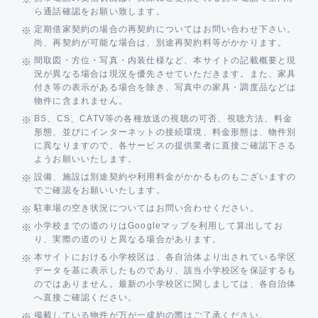
ら通話確認をお願い致します。
定期借家契約の場合の再契約についてはお問い合わせ下さい。
尚、再契約が可能な場合は、別途再契約料等がかかります。
間取図・方位・写真・内装仕様など、本サイトの記載概要と現
況が異なる場合は現況を優先させていただきます。また、家具
付き等の表示がある場合を除き、写真中の家具・調度品などは
物件に含まれません。
BS、CS、CATV等の各種放送の視聴の可否、視聴方法、料金
形態、並びにインターネットの接続環境、料金形態は、物件別
に異なりますので、各サービスの提供業者に直接ご確認下さる
ようお願いいたします。
設備、施設は別途契約や利用料金がかかるものもございますの
でご確認をお願いいたします。
駐車場の空き状況についてはお問い合わせください。
小学校までの道のりはGoogleマップを利用して算出してお
り、実際の道のりと異なる場合があります。
本サイトにおける小学校区は、各自治体より出されている学区
データを基に表示したものであり、該当小学校区を保証するも
のではありません。最新の小学校区に関しましては、各自治体
へ直接ご確認ください。
掲載している物件が万が一成約の際はご了承ください。