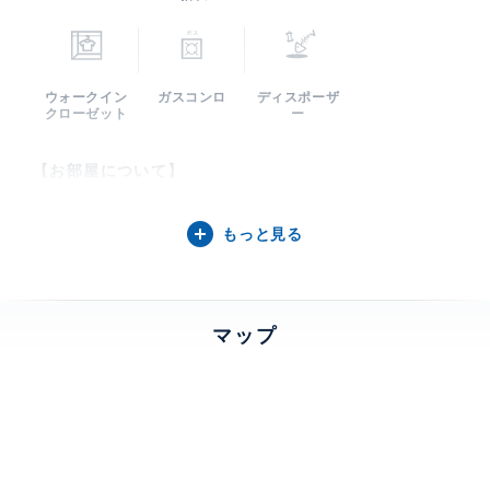
ウォークイン
ガスコンロ
ディスポーザ
クローゼット
ー
【お部屋について】
20.7帖あるリビングは開放感があり広々としておりま
もっと見る
す。居室にはウォークインクローゼットなど収納も豊富
にあり、5.0帖のDENはリモートワークが快適に行える
空間となっております。
マップ
【三田ガーデンヒルズイーストヒルについて】
麻布十番駅から徒歩5分、東京都立三田高等学校の隣に
位置する鉄筋コンクリート造の地上14階建の高級賃貸
マンションです。緑豊かな広大な敷地に位置する「三田
ガーデンヒルズ」は、中央の中庭を囲むように6棟が配