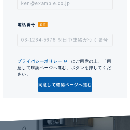
保証料:契約時月額賃料等の50%、継続保証料:毎年1万
円。※契約型は保証会社による。
情報更新日
2026年8月7日
電話番号
必須
次回更新予定日
2026年8月21日
*「交通/駅徒歩」とは、当該物件の最寄駅(路線)、バス停、およびそこまでの徒歩所要
時間を表示します。
プライバシーポリシー
にご同意の上、「同
意して確認ページへ進む」ボタンを押してくだ
0
さい。
同意して確認ページへ進む