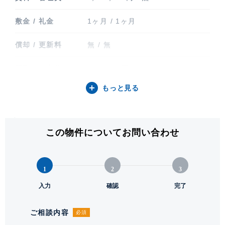
敷金 / 礼金
1ヶ月 / 1ヶ月
償却 / 更新料
無 / 無
間取り / 方位
2SLDK / 西
もっと見る
専有面積
95.25㎡ (28.81坪)
バルコニー関連
バルコニー(5㎡)
この物件についてお問い合わせ
階建 / 所在階
地上14階 地下2階建 / 13階部分
構造 / 総戸数
鉄筋コンクリート造 / 243戸
1
2
3
竣工
入力
2024年12月
確認
完了
入居可能日
即
ご相談内容
必須