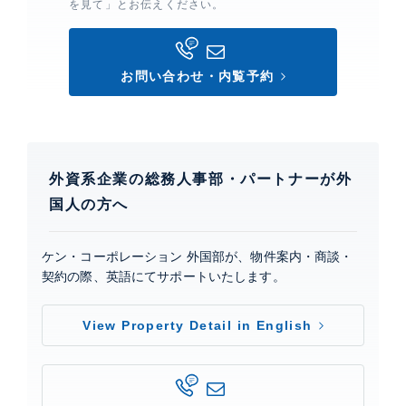
を見て」とお伝えください。
エレベーター、 宅配ボックス、 ペット設備、 敷地内ゴ
ミ置場、 スポーツジム、 ゲストルーム、 プール、 フ
ロントサービス、 コンシェルジュサービス、 オートロ
ック、 TVモニター付きインターホン、 防犯カメラ、
お問い合わせ・内覧予約
24時間有人管理、 インターネット基本使用料無料(つな
ぐネット)
三田ガーデンヒルズイーストヒル
外資系企業の総務人事部・パートナーが外
建物詳細
国人の方へ
0
ケン・コーポレーション 外国部が、物件案内・商談・
契約の際、英語にてサポートいたします。
View Property Detail in English