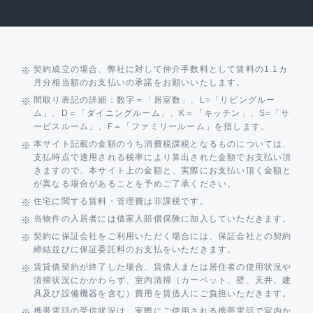
契約成立の場合、弊社に対して仲介手数料として賃料の1.1カ
月分相当額のお支払いの承諾をお願いいたします。
間取り表記の詳細：数字＝「居室数」、L=「リビングルー
ム」、D＝「ダイニングルーム」、K＝「キッチン」、S=「サ
ービスルーム」、F＝「ファミリールーム」を指します。
本サイト記載の金額のうち消費税課税となるものについては、
支払時点で適用される税率により算出された金額でお支払い頂
きますので、本サイト上の金額と、実際にお支払い頂く金額と
が異なる場合があることを予めご了承ください。
住宅に関する賃料・管理費は非課税です。
当物件の入居者には借家人賠償保険に加入していただきます。
契約に保証会社をご利用いただく場合には、保証会社との契約
締結並びに保証委託料のお支払をいただきます。
賃貸借契約が終了した場合、賃借人または居住者の使用状況や
清掃状況にかかわらず、室内清掃（カーペット、壁、天井、建
具及び設備機器を含む）費用を賃借人にご負担いただきます。
携帯電話の受信状況は、実際にご使用される携帯電話で室内か