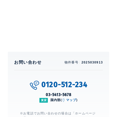
置されており、この中庭は入居者専用のプライベートな
森となっています。四季折々の植物に囲まれた閑静なエ
リアにあります。
特徴
バルコニー、 LDK20帖以上、 床暖房、 一部フ
ローリング
部屋設備
お問い合わせ
物件番号
2025030913
エアコン、 給湯、 室内洗濯機置場、 浴室乾燥機、 追
焚、 洗浄機能付便座、 バストイレ別、 洗面所独立、
クローゼット、 ウォークインクローゼット、 シューズ
インクローゼット、 シューズクローゼット、 ガスコン
0120-512-234
ロ、 グリル付き、 コンロ3口、 ディスポーザー、 食洗
機、 浄水器、 システムキッチン、 カウンターキッチ
03-5413-5678
ン、 CATV、 BS、 CS
国内部(
マップ
)
賃貸
建物設備・施設
※お電話でお問い合わせの場合は「ホームページ