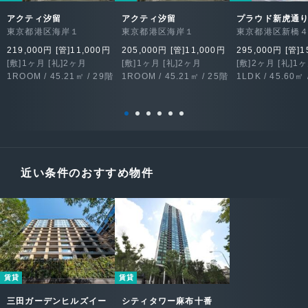
アクティ汐留
アクティ汐留
プラウド新虎通
東京都港区海岸１
東京都港区海岸１
東京都港区新橋
219,000円 [管]11,000円
205,000円 [管]11,000円
295,000円 [管]1
[敷]1ヶ月 [礼]2ヶ月
[敷]1ヶ月 [礼]2ヶ月
[敷]2ヶ月 [礼]1
1ROOM / 45.21㎡ / 29階
1ROOM / 45.21㎡ / 25階
1LDK / 45.60㎡ 
近い条件のおすすめ物件
賃貸
賃貸
三田ガーデンヒルズイー
シティタワー麻布十番