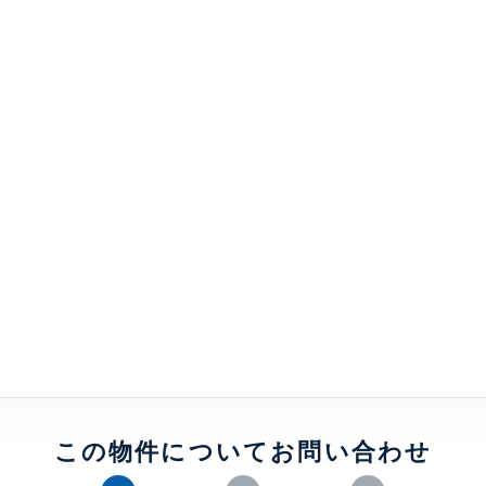
クローゼット、 シューズインクローゼット、 都市ガス、 ディス
イラウンジ、 ビューラウンジ、 3沿線利用
リビオタワー品川
建物詳細
0
この物件についてお問い合わせ