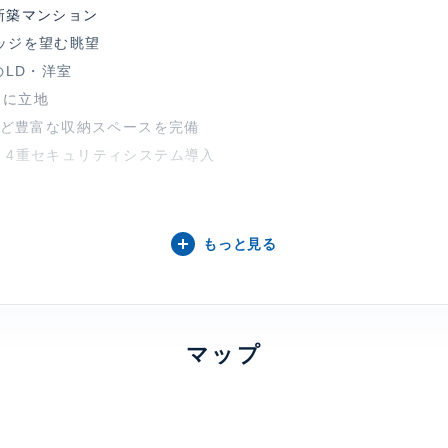
新築マンション
ッジを望む眺望
のLD・洋室
アに立地
庫など豊富な収納スペースを完備
・4重セキュリティシステム導入
ステムキッチン
バス（24時間換気浴室暖房乾燥機付）
もっと見る
用施設～（一部有償）
トルーム・オーナーズラウンジ
ィットネスルーム・ゴルフレンジ 等
マップ
良好、 バルコニー
乾燥機、 オートバス、 洗浄便座、 バストイレ別、 洗面所独立、