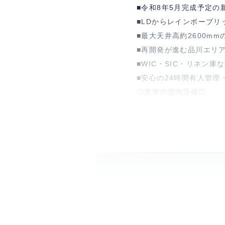
■令和8年5月完成予定の
■LDからレインボーブリ
■最大天井高約2600mm
■再開発が進む品川エリ
■WIC・SIC・リネン
■安心の24時間有人管理
◎充実の室内設備◎
・ディスポーザー付きシ
・1418サイズのオート
～暮らしを豊かにする共
・スカイラウンジ・ゲス
・ファミリールーム・フ
特徴
眺望
部屋設備
浴室