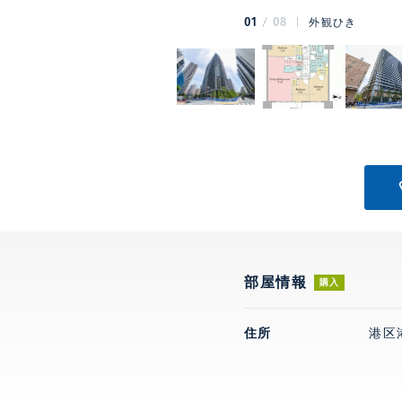
01
08
外観ひき
部屋情報
購入
住所
港区