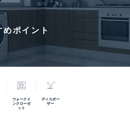
ン
興和不動産株式会社、関電不
管理会社
株式会社
開発株式会社
首都圏支
すめポイント
委託 / 常勤管理
通学区域小学校
港南小学校
通学経路
の他費用】インターネット利
取引形態
仲介
：2,486 円／月 【その他費
シャトルバス積立金：2,322
月
6年8月4日
次回更新予定日
2026年8
ウォークイ
ディスポー
ンクローゼ
ザー
ット
寄駅(路線)、バス停、およびそこまでの徒歩所要時間を表示します。
0