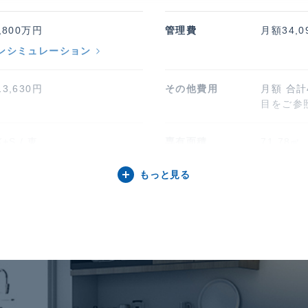
,800万円
管理費
月額34,0
ンシミュレーション
3,630円
その他費用
月額 合計
目をご参
K+S / 東
専有面積
71.78㎡ 
もっと見る
77㎡
階建 / 所在階
地上34階
コンクリート造 / 815戸
竣工
2026年5
有権
現況
建築中
施工業者
株式会社