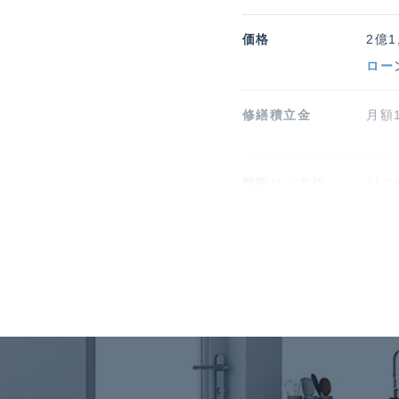
価格
2億1
ロー
修繕積立金
月額1
間取り / 方位
3LD
バルコニー関連
15.
構造 / 総戸数
鉄筋
敷地権利
所
引渡時期
相談