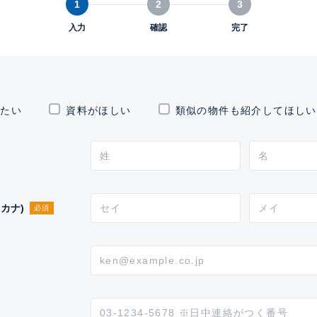
1
2
3
入力
確認
完了
したい
資料がほしい
類似の物件も紹介してほしい
カナ)
必須