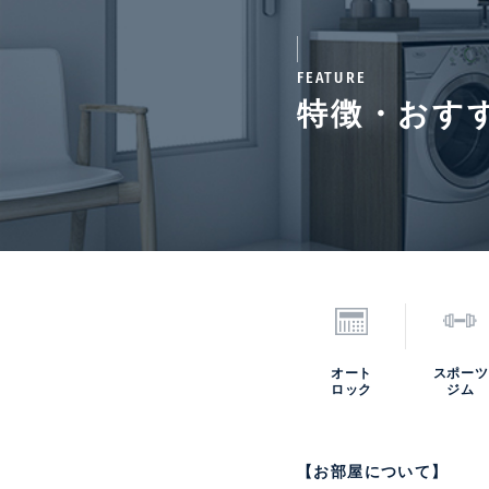
分譲会社
日鉄
FEATURE
動産
特徴・おす
管理 / 勤務形態
全部
備考
【そ
用料
用】
円／
情報更新日
202
オート
スポーツ
ロック
ジム
*「交通/駅徒歩」とは、当該物件の最
【お部屋について】