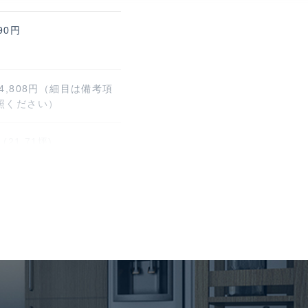
90円
4,808円（細目は備考項
照ください）
(21.71坪)
建 / 30階部分
月
 長谷工コーポレーショ