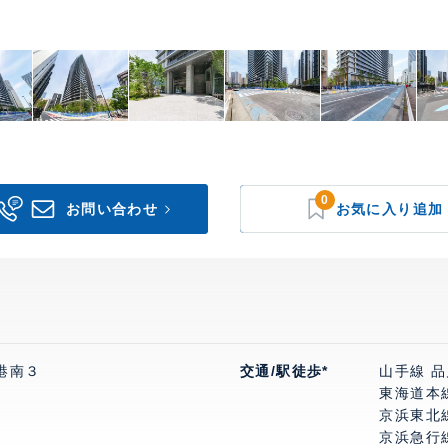
0
港南３
交通/駅徒歩*
山手線 品
東海道本線
京浜東北線
京浜急行線