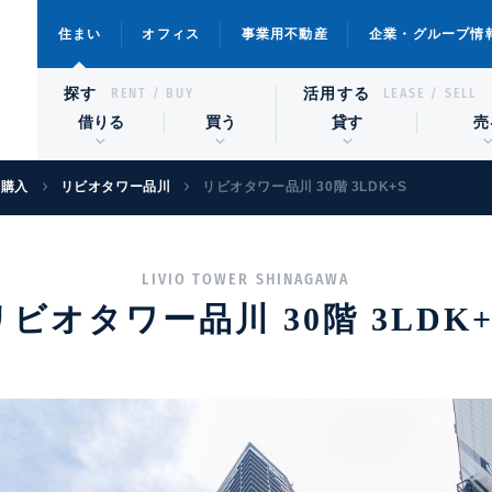
住まい
オフィス
事業用不動産
企業・グループ情
探す
活用する
RENT / BUY
LEASE / SELL
借りる
買う
貸す
売
宅購入
リビオタワー品川
リビオタワー品川 30階 3LDK+S
LIVIO TOWER SHINAGAWA
リビオタワー品川 30階 3LDK+