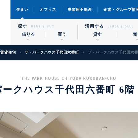
住まい
オフィス
事業用不動産
企業・グループ情
探す
活用する
RENT / BUY
LEASE / SELL
借りる
買う
貸す
売
級賃貸住宅
ザ・パークハウス千代田六番町
ザ・パークハウス千代田六番町 
THE PARK HOUSE CHIYODA ROKUBAN-CHO
ークハウス千代田六番町 6階 