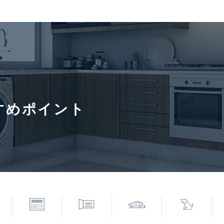
き場
小学校(約26m)
契約形態
定期借家
入居諸条件
ペット相
住居兼事
すめポイント
月積増になります。■エアコン洗浄費用が別途発生いたします。■
■保証会社必須。【月次型】初回保証料:契約時月額賃料等の40
最低金額 初回5万円、継続 月次1000円)。【年次型】初回保
1万円。※契約型は保証会社による。
6年8月3日
次回更新予定日
2026年8
寄駅(路線)、バス停、およびそこまでの徒歩所要時間を表示します。