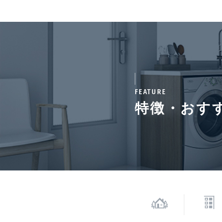
通学区域小学校
番町
契約期間（期日）
3年
FEATURE
備考
特徴・おす
■ペット飼育時敷金1ヶ
用が別途発生いたします。
賃料等の1%(※保証委託
50%、継続保証料:毎年
情報更新日
202
*「交通/駅徒歩」とは、当該物件の最