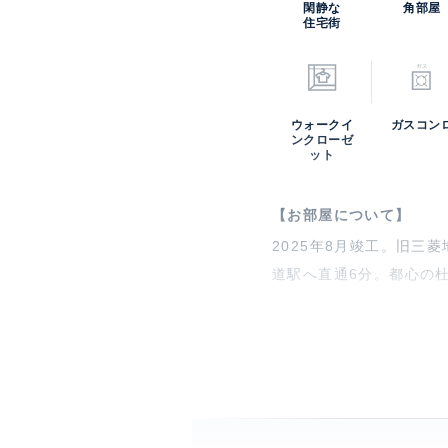
閑静な
角部屋
住宅街
ウォークイ
ガスコン
ンクローゼ
ット
【お部屋について】
2025年8月竣工。旧三
道駅へ直通6分。都心の
【ザ・パークハウス千代
ザ・パークハウス千代田六
り、オフィスと住宅が調
出。二面採光の住戸を中