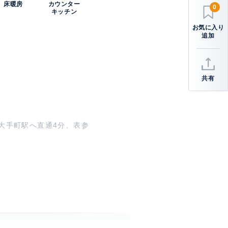
床暖房
カウンター
0
キッチン
共有
。大手町駅へ直通4分、表参
通り沿いの都心エリアにあ
い、立体感と重厚感を演
ック、防犯カメラなど安