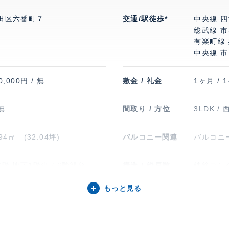
田区六番町７
交通/駅徒歩*
中央線 四
総武線 市
有楽町線 
中央線 市
0,000円 / 無
敷金 / 礼金
1ヶ月 / 
 無
間取り / 方位
3LDK / 
.94㎡ (32.04坪)
バルコニー関連
バルコニー(
階 地下1階建 / 6階部分
構造 / 総戸数
鉄筋コンク
もっと見る
5年8月
入居可能日
即
台 49,500円
駐輪場・バイク置
駐輪場有