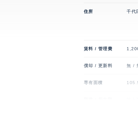
住所
千代
賃料 / 管理費
1,20
償却 / 更新料
無 /
専有面積
105
階建 / 所在階
地上7
竣工
202
駐車場
有 1