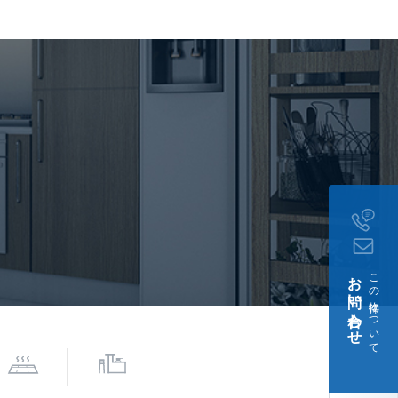
契約
談(小型犬・猫計2匹迄)、
務所不可、 保証会社必須
浄水器カートリッジ交換費
%、継続保証料:毎月月額
証料:契約時月額賃料等の
お問い合わせ
この物件について
月17日