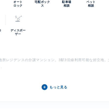
0
オート
宅配ボック
駐車場
ペット
ロック
ス
相談
相談
ロ
ディスポー
ザー
菱地所レジデンスの分譲マンション。3駅3沿線利用可能な好立地
杜。
田六番町について】
もっと見る
番町は2025年8月竣工、総戸数48戸のマンション。番町学園
和する落ち着いた環境に佇みます。外壁には陰影のある素材を用
心としたレイアウトで、明るく開放的な住空間を実現。オートロ