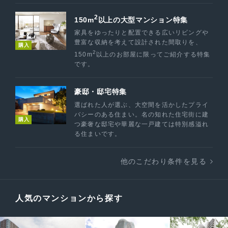
2
150m
以上の大型マンション特集
家具をゆったりと配置できる広いリビングや
豊富な収納を考えて設計された間取りを、
購入
2
150m
以上のお部屋に限ってご紹介する特集
です。
豪邸・邸宅特集
選ばれた人が選ぶ、大空間を活かしたプライ
バシーのある住まい。名の知れた住宅街に建
購入
つ豪奢な邸宅や華麗な一戸建ては特別感溢れ
る住まいです。
他のこだわり条件を見る
人気のマンションから探す