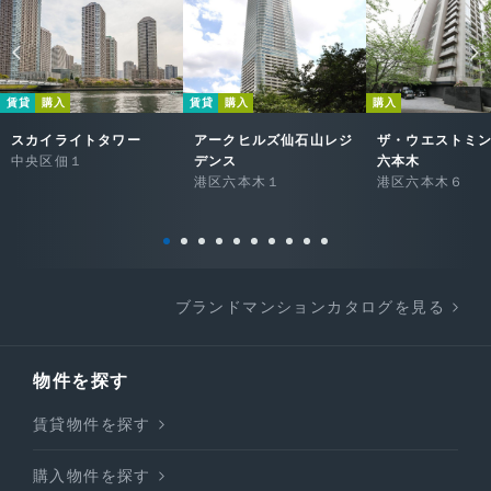
賃貸
購入
賃貸
購入
購入
スカイライトタワー
アークヒルズ仙石山レジ
ザ・ウエストミ
中央区佃１
デンス
六本木
港区六本木１
港区六本木６
ブランドマンションカタログを見る
物件を探す
賃貸物件を探す
購入物件を探す