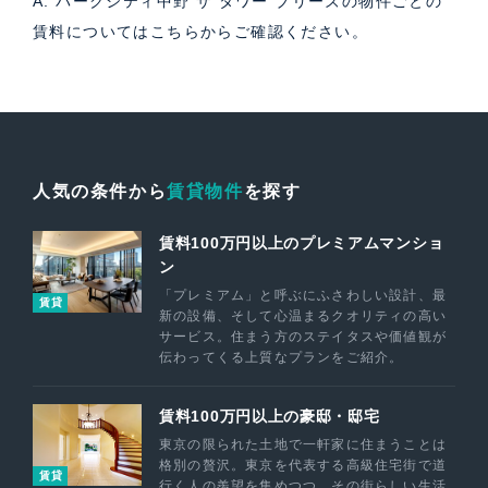
A. パークシティ中野 ザ タワー ブリーズの物件ごとの
賃料については
こちら
からご確認ください。
人気の条件から
賃貸物件
を探す
賃料100万円以上のプレミアムマンショ
ン
「プレミアム」と呼ぶにふさわしい設計、最
賃貸
新の設備、そして心温まるクオリティの高い
サービス。住まう方のステイタスや価値観が
伝わってくる上質なプランをご紹介。
賃料100万円以上の豪邸・邸宅
東京の限られた土地で一軒家に住まうことは
格別の贅沢。東京を代表する高級住宅街で道
賃貸
行く人の羨望を集めつつ、その街らしい生活