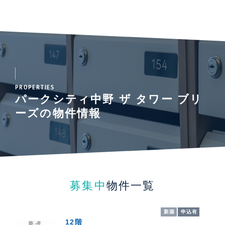
PROPERTIES
パークシティ中野 ザ タワー ブリ
ーズの物件情報
募集中
物件一覧
新築
申込有
12階