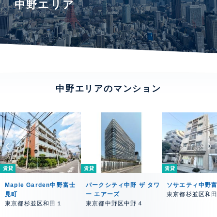
中野エリア
中野エリアのマンション
賃貸
賃貸
賃貸
Maple Garden中野富士
パークシティ中野 ザ タワ
ソサエティ中野
見町
ー エアーズ
東京都杉並区和
東京都杉並区和田１
東京都中野区中野４