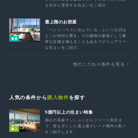
を存分に享受する住まいをご紹介。
最上階のお部屋
「ペントハウスに住んでいる」という台詞は
どこか特別な響き。その建物の象徴として豪
賃貸
華な設備を備えることもあるラグジュアリー
な住まいをご紹介。
他のこだわり条件を見る
人気の条件から
購入物件
を探す
5億円以上の住まい特集
都心の高級マンションからリゾート別荘ま
で。贅を尽くした最上級グレード物件の数々
購入
をご紹介します。