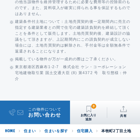
の他当該物件を維持管理するために必要な費用等の控除前のも
のです。また、賃料収入が確実に得られる事を保証するもので
はありません。
建築条件付土地について：土地売買契約後一定期間内に売主の
指定する建築業者との間で住宅の建築請負契約を締結して頂く
ことを条件として販売します。土地売買契約後、建築設計の協
議をして頂きますが、上記期間内にこの請負契約が成立しない
場合には、土地売買契約は解除され、手付金等は全額無条件で
返還されることになります。
掲載している物件が万が一成約の際はご了承ください。
東京都港区西麻布1-2-7 株式会社 ケン・コーポレーション
宅地建物取引業 国土交通大臣 (8) 第4372 号 取引態様：仲
介
0
この物件について
お問い合わせ
共有
HOME
住まい
住まいを探す
住宅購入
本牧町2丁目土地