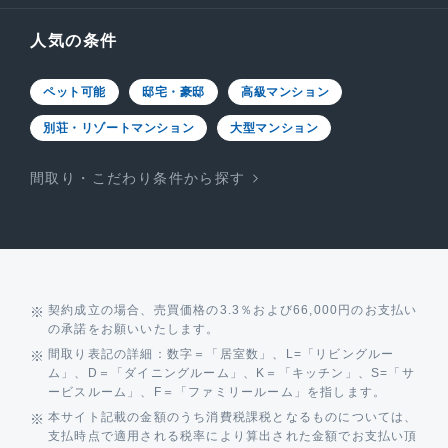
人気の条件
ペット可能
邸宅・豪邸
高級マンション
別荘・リゾートマンション
大型マンション
間取り・こだわり条件から探す
契約成立の場合、売買価格の3.3％および66,000円のお支払い
の承諾をお願いいたします。
間取り表記の詳細：数字＝「居室数」、L=「リビングルー
ム」、D＝「ダイニングルーム」、K＝「キッチン」、S=「サ
ービスルーム」、F＝「ファミリールーム」を指します。
本サイト記載の金額のうち消費税課税となるものについては、
支払時点で適用される税率により算出された金額でお支払い頂