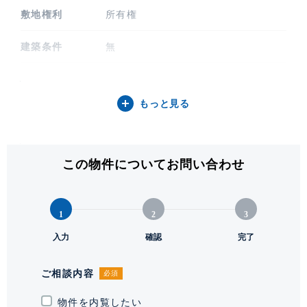
敷地権利
所有権
建築条件
無
地目
宅地
もっと見る
用途地域
近隣商業地域
接面道路
南側 幅員約22m 接面約10m(公道)
この物件についてお問い合わせ
セットバック
無
建蔽率
80%
1
2
3
入力
確認
完了
容積率
400%
現況
上物有
ご相談内容
必須
物件を内覧したい
引渡時期
相談