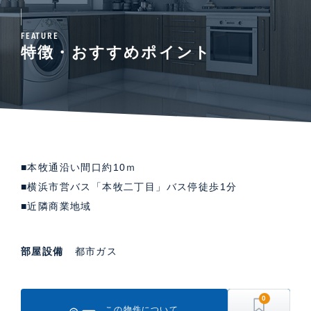
FEATURE
特徴・おすすめポイント
■本牧通沿い間口約10ｍ
■横浜市営バス「本牧二丁目」バス停徒歩1分
■近隣商業地域
部屋設備
都市ガス
0