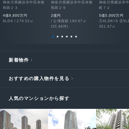
神奈川県横浜市中区本牧
神奈川県横浜市中区本牧
神奈川県横浜市
和田２３
和田２９
町７２
4億9,800万円
2億円
5億5,000万円
6LDK / 279.53㎡
/ 公簿面積 184.67㎡
①4LDK+S ②5LD
(55.86坪)
351.67㎡
新着物件
おすすめの購入物件を見る
人気のマンションから探す