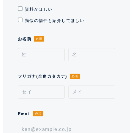
資料がほしい
取引形態
仲介
類似の物件も紹介してほしい
情報更新日
2026年7月30日
お名前
必須
次回更新予定日
2026年8月13日
*「交通/駅徒歩」とは、当該物件の最寄駅(路線)、バス停、およびそこまでの徒歩所要
時間を表示します。
0
フリガナ(全角カタカナ)
必須
Email
必須