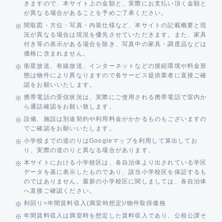
きますので、本サイト上の金額と、実際にお支払い頂く金額と
が異なる場合があることを予めご了承ください。
間取図・方位・写真・内装仕様など、本サイトの記載概要と現
況が異なる場合は現況を優先させていただきます。また、家具
付き等の表示がある場合を除き、写真中の家具・調度品などは
価格に含まれません。
衛星放送、有線放送、インターネットなどの接続環境や料金形
態は物件により異なりますので各サービス提供業者に直接ご確
認をお願いいたします。
携帯電話の受信状況は、実際にご使用される携帯電話で室内か
ら通話確認をお願い致します。
設備、施設は別途契約や利用料金がかかるものもございますの
でご確認をお願いいたします。
小学校までの道のりはGoogleマップを利用して算出してお
り、実際の道のりと異なる場合があります。
本サイトにおける小学校区は、各自治体より出されている学区
データを基に表示したものであり、該当小学校区を保証するも
のではありません。最新の小学校区に関しましては、各自治体
へ直接ご確認ください。
利回り=年間賃料収入(満室時想定)/物件取得価格
年間賃料収入は満室時を想定した賃料収入であり、公租公課そ