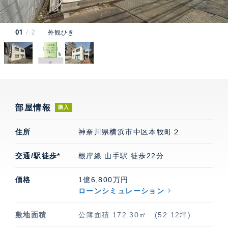
01
2
外観ひき
部屋情報
購入
住所
神奈川県横浜市中区本牧町２
交通/駅徒歩*
根岸線 山手駅 徒歩22分
価格
1億6,800万円
ローンシミュレーション
敷地面積
公簿面積 172.30㎡ (52.12坪)