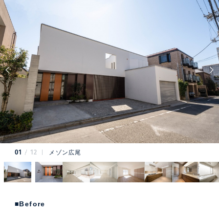
01
12
メゾン広尾
■Before