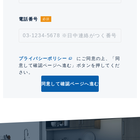
情報更新日
2026年8月7日
次回更新予定日
2026年8月21日
電話番号
必須
*「交通/駅徒歩」とは、当該物件の最寄駅(路線)、バス停、およびそこまでの徒歩所要
時間を表示します。
0
プライバシーポリシー
にご同意の上、「同
意して確認ページへ進む」ボタンを押してくだ
さい。
同意して確認ページへ進む