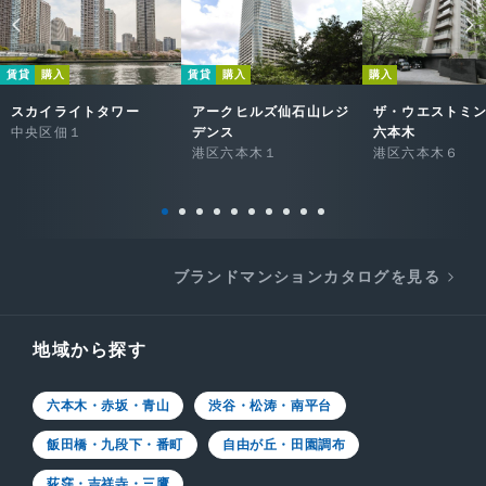
賃貸
購入
賃貸
購入
購入
スカイライトタワー
アークヒルズ仙石山レジ
ザ・ウエストミ
中央区佃１
デンス
六本木
港区六本木１
港区六本木６
ブランドマンションカタログを見る
地域から探す
六本木・赤坂・青山
渋谷・松涛・南平台
飯田橋・九段下・番町
自由が丘・田園調布
荻窪・吉祥寺・三鷹