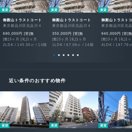
賃貸
賃貸
賃貸
御殿山トラストコート
御殿山トラストコート
御殿山トラスト
東京都品川区北品川４
東京都品川区北品川４
東京都品川区北
690,000円 [管]無
350,000円 [管]無
940,000円 [管]
[敷]3ヶ月 [礼]1ヶ月
[敷]3ヶ月 [礼]1ヶ月
[敷]3ヶ月 [礼]1
2LDK / 145.30㎡ / 14階
1LDK / 67.06㎡ / 14階
4LDK / 187.79
近い条件のおすすめ物件
賃貸
賃貸
賃貸