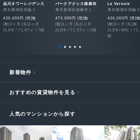
品川タワーレジデンス
パークアクシス南麻布
La Versoix
東京都港区高輪３
東京都港区南麻布１
東京都港区高輪
430,000円 [管]無
473,000円 [管]無
430,000円 [管]
[敷]2ヶ月 [礼]1ヶ月
[敷]1ヶ月 [礼]1ヶ月
[敷]3ヶ月 [礼]無
2LDK / 71.67㎡ / 7階
2LDK / 71.57㎡ / 2階
2LDK+WIC / 71.
階
新着物件
おすすめの賃貸物件を見る
人気のマンションから探す