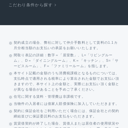
こだわり条件から探す
契約成立の場合、弊社に対して仲介手数料として賃料の1.1カ
月分相当額のお支払いの承諾をお願いいたします。
間取り表記の詳細：数字＝「居室数」、L=「リビングルー
ム」、D＝「ダイニングルーム」、K＝「キッチン」、S=「サ
ービスルーム」、F＝「ファミリールーム」を指します。
本サイト記載の金額のうち消費税課税となるものについては、
支払時点で適用される税率により算出された金額でお支払い頂
きますので、本サイト上の金額と、実際にお支払い頂く金額と
が異なる場合があることを予めご了承ください。
住宅に関する賃料・管理費は非課税です。
当物件の入居者には借家人賠償保険に加入していただきます。
契約に保証会社をご利用いただく場合には、保証会社との契約
締結並びに保証委託料のお支払をいただきます。
賃貸借契約が終了した場合、賃借人または居住者の使用状況や