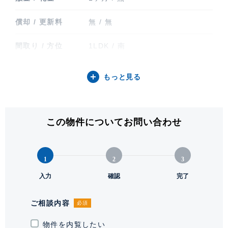
償却 / 更新料
無 / 無
間取り / 方位
1LDK / 南
専有面積
67.78㎡ (20.50坪)
もっと見る
階建 / 所在階
地上14階建 / 2階部分
構造 / 総戸数
鉄骨鉄筋コンクリート造 / 261戸
この物件についてお問い合わせ
竣工
1995年3月
1
2
3
入居可能日
即
入力
確認
完了
駐輪場・バイク置
駐輪場有り 22,000円(税込)/3年間
き場
(途中解約でも返金なし)、 バイク
ご相談内容
必須
置き場有り
物件を内覧したい