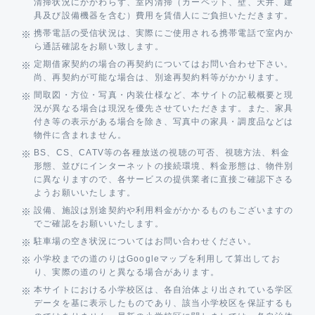
清掃状況にかかわらず、室内清掃（カーペット、壁、天井、建
具及び設備機器を含む）費用を賃借人にご負担いただきます。
携帯電話の受信状況は、実際にご使用される携帯電話で室内か
ら通話確認をお願い致します。
定期借家契約の場合の再契約についてはお問い合わせ下さい。
尚、再契約が可能な場合は、別途再契約料等がかかります。
間取図・方位・写真・内装仕様など、本サイトの記載概要と現
況が異なる場合は現況を優先させていただきます。また、家具
付き等の表示がある場合を除き、写真中の家具・調度品などは
物件に含まれません。
BS、CS、CATV等の各種放送の視聴の可否、視聴方法、料金
形態、並びにインターネットの接続環境、料金形態は、物件別
に異なりますので、各サービスの提供業者に直接ご確認下さる
ようお願いいたします。
設備、施設は別途契約や利用料金がかかるものもございますの
でご確認をお願いいたします。
駐車場の空き状況についてはお問い合わせください。
小学校までの道のりはGoogleマップを利用して算出してお
り、実際の道のりと異なる場合があります。
本サイトにおける小学校区は、各自治体より出されている学区
データを基に表示したものであり、該当小学校区を保証するも