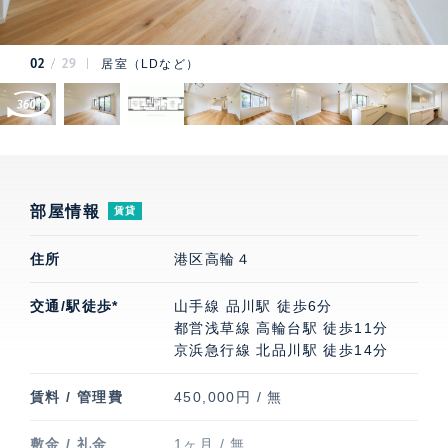
02
29
居室（LDなど）
部屋情報
賃貸
住所
港区高輪４
交通/駅徒歩*
山手線 品川駅 徒歩6分
都営浅草線 高輪台駅 徒歩11分
京浜急行線 北品川駅 徒歩14分
賃料 / 管理費
450,000円 / 無
敷金 / 礼金
1ヶ月 / 無