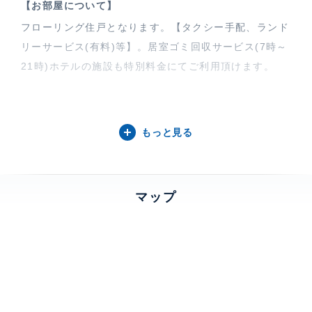
【お部屋について】
フローリング住戸となります。【タクシー手配、ランド
リーサービス(有料)等】。居室ゴミ回収サービス(7時～
21時)ホテルの施設も特別料金にてご利用頂けます。
【品川プリンス・レジデンスについて】
品川プリンス・レジデンスは映画鑑賞やエンターテイン
もっと見る
メントショー、テニスやゴルフなどが楽しめる品川プリ
ンスホテルの敷地内にございます。ご入居者は住戸カー
ドキーをご提示いただくことによって割引価格でご利用
マップ
いただけます。(一部ご利用いただけない施設がござい
ます)
特徴
楽器相談、 全面フローリング
部屋設備