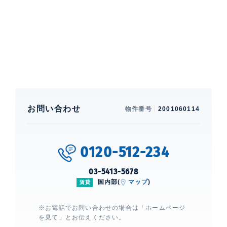
エアコン、 給湯、 室内洗濯機置場、 洗浄機能付便座、
バストイレ別、 クローゼット、 シューズクローゼッ
ト、 IHクッキングヒーター、 グリル付き、 コンロ3
口、 食洗機、 システムキッチン、 BS、 CS、 光、 居
室内にオーブンレンジが設置されている場合は、撤去と
なります。内装工事前の場合、仕様が変更になる場合が
あります。洗濯機置場サイズ要確認。
建物設備・施設
お問い合わせ
物件番号
2001060114
エレベーター、 宅配ボックス、 敷地内ゴミ置場、 ゴミ
回収サービス、 スポーツジム、 フロントサービス、 コ
ンシェルジュサービス、 オートロック、 カードキー、
0120-512-234
TVモニター付きインターホン、 防犯カメラ、 24時間
有人管理、 品川プリンス・レジデンスは映画鑑賞や水
03-5413-5678
族館などエンターテインメントショー、テニスやゴル
国内部(
マップ
)
賃貸
フ、プール、ジム、レストランなどが楽しめる品川プリ
ンスホテルの施設がご利用頂けます(入居者様のみ)。
※お電話でお問い合わせの場合は「ホームページ
を見て」とお伝えください。