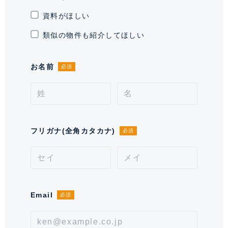
通学区域小学校
高輪台小学校(約1,400m)
資料がほしい
契約形態
定期借家契約
類似の物件も紹介してほしい
契約期間（期日）
3年
お名前
必須
入居諸条件
ペット不可、 保証会社必須
備考
初回保証料月額賃料等の50%、継続保証料1万円/年(契
約条件により金員内容が異なります)。退去時室内清掃
フリガナ(全角カタカナ)
必須
費1,100円/㎡(税込)。空調費1,430円(税込)/kwhと給湯
費1,320円(税込)/m3は使用料に応じて管理会社より別
途請求。■保証会社必須。【月次型】初回保証料:契約時
月額賃料等の40%、継続保証料:毎月月額賃料等の1%
(※保証委託最低金額 初回5万円、継続 月次1000
Email
必須
円)。【年次型】初回保証料:契約時月額賃料等の50%、
継続保証料:毎年1万円。※契約型は保証会社による。