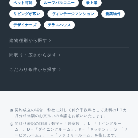
ペット可能
ルーフバルコニー
最上階
リビングが広い
ヴィンテージマンション
新築物件
デザイナーズ
テラスハウス
建物種別から探す
間取り・広さから探す
こだわり条件から探す
契約成立の場合、弊社に対して仲介手数料として賃料の1.1カ
月分相当額のお支払いの承諾をお願いいたします。
間取り表記の詳細：数字＝「居室数」、L=「リビングルー
ム」、D＝「ダイニングルーム」、K＝「キッチン」、S=「サ
ービスルーム」、F＝「ファミリールーム」を指します。