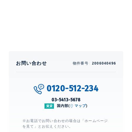
焚、 洗浄機能付便座、 バストイレ別、 洗面所独立、
クローゼット、 シューズクローゼット、 ガスコンロ、
コンロ2口、 システムキッチン、 カウンターキッチ
ン、 BS、 CS、 光、 ネット使用料不要、 ■インターネ
ット無料(要登録):フレッツ光ネクストギガマンション・
スマートタイプ※設定状況によりNTTの配線工事が必要
になる場合がございます。
建物設備・施設
エレベーター、 宅配ボックス、 敷地
お問い合わせ
物件番号
2006040496
内ゴミ置場、 オートロック、 ダブル
ロックキー、 TVモニター付きインタ
ーホン、 防犯カメラ
0120-512-234
03-5413-5678
カスタリア麻布十番Ⅱ
建物詳細
国内部(
マップ
)
賃貸
※お電話でお問い合わせの場合は「ホームページ
0
を見て」とお伝えください。