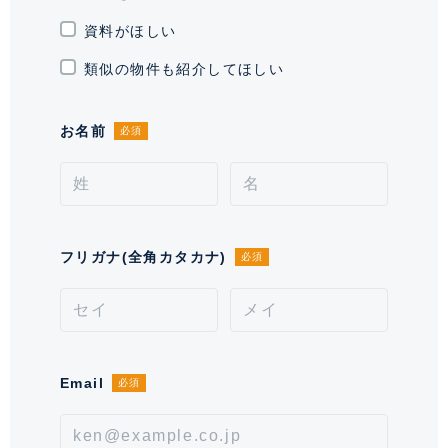
資料がほしい
通学区域小学校
東町小学校(約600m)
類似の物件も紹介してほしい
契約形態
普通借家契約
お名前
必須
契約期間（期日）
2年
入居諸条件
ペット不可、 住居兼事務所不可、
保証会社必須
備考
フリガナ(全角カタカナ)
必須
■鍵交換費用が別途発生致します。■宅配カード発行料
が別途発生致します(任意)。■保証会社必須。【月次
型】初回保証料:契約時月額賃料等の40%、継続保証料:
毎月月額賃料等の1%(※保証委託最低金額 初回5万
円、継続 月次1000円)。【年次型】初回保証料:契約
Email
必須
時月額賃料等の50%、継続保証料:毎年1万円。※契約型
は保証会社による。