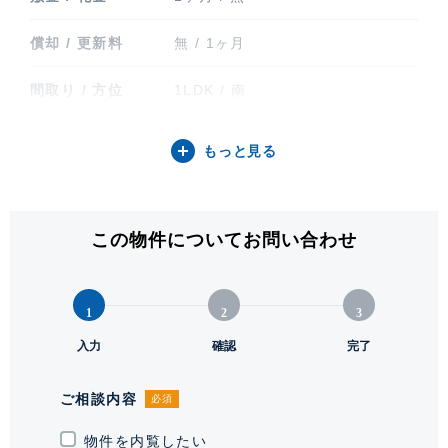
償却 / 更新料
無 / 1ヶ月
間取り / 方位
1LDK / 南
専有面積
51.99㎡ (15.72坪)
もっと見る
バルコニー関連
バルコニー
階建 / 所在階
地上14階建 / 13階部分
この物件についてお問い合わせ
構造 / 総戸数
鉄筋コンクリート造 / 66戸
1
2
3
竣工
2006年3月
入力
確認
完了
入居可能日
即
ご相談内容
必須
駐輪場・バイク置
駐輪場有り 最新の空区画情報、料
き場
物件を内覧したい
金等はお問い合わせください