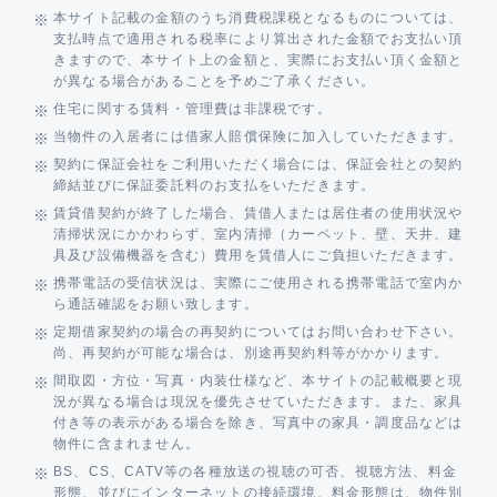
本サイト記載の金額のうち消費税課税となるものについては、
支払時点で適用される税率により算出された金額でお支払い頂
きますので、本サイト上の金額と、実際にお支払い頂く金額と
が異なる場合があることを予めご了承ください。
住宅に関する賃料・管理費は非課税です。
当物件の入居者には借家人賠償保険に加入していただきます。
契約に保証会社をご利用いただく場合には、保証会社との契約
締結並びに保証委託料のお支払をいただきます。
賃貸借契約が終了した場合、賃借人または居住者の使用状況や
清掃状況にかかわらず、室内清掃（カーペット、壁、天井、建
具及び設備機器を含む）費用を賃借人にご負担いただきます。
携帯電話の受信状況は、実際にご使用される携帯電話で室内か
ら通話確認をお願い致します。
定期借家契約の場合の再契約についてはお問い合わせ下さい。
尚、再契約が可能な場合は、別途再契約料等がかかります。
間取図・方位・写真・内装仕様など、本サイトの記載概要と現
況が異なる場合は現況を優先させていただきます。また、家具
付き等の表示がある場合を除き、写真中の家具・調度品などは
物件に含まれません。
BS、CS、CATV等の各種放送の視聴の可否、視聴方法、料金
形態、並びにインターネットの接続環境、料金形態は、物件別