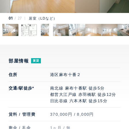
01
27
居室（LDなど）
部屋情報
賃貸
住所
港区麻布十番２
交通/駅徒歩*
南北線 麻布十番駅 徒歩5分
都営大江戸線 赤羽橋駅 徒歩12分
日比谷線 六本木駅 徒歩15分
賃料 / 管理費
370,000円 / 8,000円
敷金 / 礼金
1ヶ月 / 無