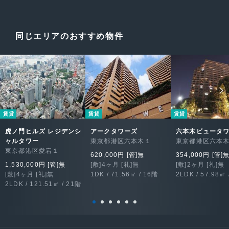
同じエリアのおすすめ物件
賃貸
賃貸
賃貸
虎ノ門ヒルズ レジデンシ
アークタワーズ
六本木ビュータ
ャルタワー
東京都港区六本木１
東京都港区六本
東京都港区愛宕１
620,000円 [管]無
354,000円 [管]
1,530,000円 [管]無
[敷]4ヶ月 [礼]無
[敷]2ヶ月 [礼]無
[敷]4ヶ月 [礼]無
1DK / 71.56㎡ / 16階
2LDK / 57.98㎡ 
2LDK / 121.51㎡ / 21階