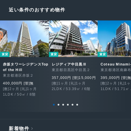
近い条件のおすすめ物件
賃貸
賃貸
賃貸
赤坂タワーレジデンスTop
レジディア中目黒Ⅲ
Coteau Minami
of the Hill
東京都目黒区中目黒２
東京都港区南麻
東京都港区赤坂２
357,000円 [管]15,000円
395,000円 [管]
400,000円 [管]無
[敷]1ヶ月 [礼]1ヶ月
[敷]2ヶ月 [礼]1
[敷]2ヶ月 [礼]1ヶ月
2LDK / 53.39㎡ / 6階
1LDK / 51.71㎡ 
1LDK / 50㎡ / 8階
新着物件