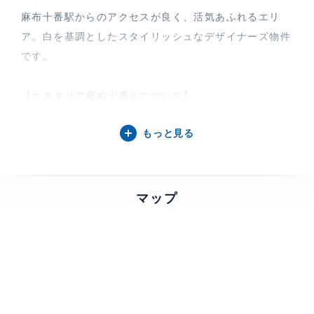
麻布十番駅からのアクセスが良く、活気あふれるエリ
ア。白を基調としたスタイリッシュなデザイナーズ物件
です。
【カスタリア麻布十番Ⅱについて】
樹々の葉が茂る小径のゆるやかな坂を上がると、そこに
もっと見る
はスタイリッシュな建築が姿を現します。白で構成され
たスタイリッシュなデザインでありながら、周囲の落ち
着いた景観との調和にも成功しています。
マップ
特徴
デザイナーズ物件、 メゾネット、 吹
抜、 角部屋、 最上階、 バルコニー、
2面採光、 一部フローリング
部屋設備
エアコン、 給湯、 室内洗濯機置場、 浴室乾燥機、 追