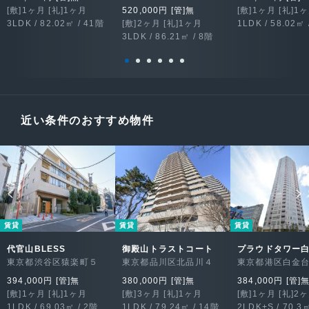
[敷]1ヶ月 [礼]1ヶ月
520,000円 [管]無
[敷]1ヶ月 [礼]1
3LDK / 82.02㎡ / 41階
[敷]2ヶ月 [礼]1ヶ月
1LDK / 58.02㎡ 
3LDK / 86.21㎡ / 8階
近い条件のおすすめ物件
賃貸
賃貸
賃貸
代官山BLESS
御殿山トラストコート
プラウドタワー
東京都渋谷区猿楽町５
東京都品川区北品川４
東京都港区白金
394,000円 [管]無
380,000円 [管]無
384,000円 [管]
[敷]1ヶ月 [礼]1ヶ月
[敷]3ヶ月 [礼]1ヶ月
[敷]1ヶ月 [礼]2
1LDK / 69.03㎡ / 2階
1LDK / 79.24㎡ / 14階
2LDK+S / 70.3