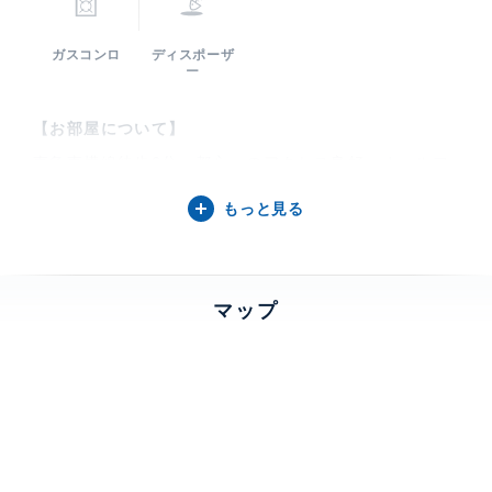
ガスコンロ
ディスポーザ
ー
【お部屋について】
東急東横線徒歩6分、都心へのアクセス良好。オールフ
ローリング。ウォークインクローゼットあり。低層レジ
もっと見る
デンスならではの高級感。
【アルス中目黒ヴィルトレーテについて】
マップ
2002年5月竣工、東急不動産分譲「アルスヴィルトレー
テ」。東急東横線・東京メトロ日比谷線「中目黒駅」か
ら徒歩6分。駅前の賑わいとの程よい距離感に恵まれた
閑静な邸宅街の一角に立地し、外観はブラウンとホワイ
トを基調としたモダンなデザインになっております。オ
ートロック・防犯カメラも完備のため、防犯面も安心で