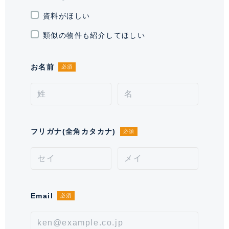
駐輪場・バイク置
駐輪場有り 最新の空き状況はご確
資料がほしい
き場
認ください
類似の物件も紹介してほしい
通学区域小学校
中目黒小学校(約200m)
お名前
必須
契約形態
定期借家契約
契約期間（期日）
4年
入居諸条件
ペット不可、 住居兼事務所不可、
保証会社可
フリガナ(全角カタカナ)
必須
備考
■室内禁煙
情報更新日
2026年8月8日
Email
必須
次回更新予定日
2026年8月22日
*「交通/駅徒歩」とは、当該物件の最寄駅(路線)、バス停、およびそこまでの徒歩所要