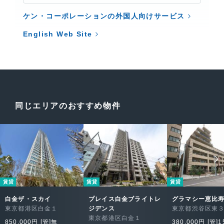
ケン・コーポレーションの外国人向けサービス
English Web Site
同じエリアのおすすめ物件
賃貸
賃貸
賃貸
白金ザ・スカイ
プレイス白金ブライトレ
グラマシー恵比
東京都港区白金１
ジデンス
東京都渋谷区東
東京都港区白金１
850,000円 [管]無
380,000円 [管]1