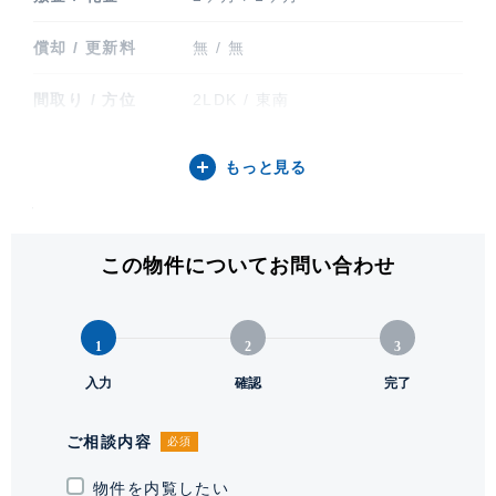
償却 / 更新料
無 / 無
間取り / 方位
2LDK / 東南
専有面積
72.11㎡ (21.81坪)
もっと見る
バルコニー関連
バルコニー(5.16㎡)
階建 / 所在階
地上5階 地下1階建 / 4階部分
この物件についてお問い合わせ
構造 / 総戸数
鉄筋コンクリート造 / 56戸
1
2
3
竣工
2002年5月
入力
確認
完了
入居可能日
要相談
ご相談内容
必須
駐車場
有 1台 35,200円
物件を内覧したい