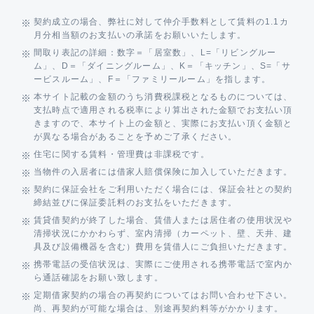
契約成立の場合、弊社に対して仲介手数料として賃料の1.1カ
月分相当額のお支払いの承諾をお願いいたします。
間取り表記の詳細：数字＝「居室数」、L=「リビングルー
ム」、D＝「ダイニングルーム」、K＝「キッチン」、S=「サ
ービスルーム」、F＝「ファミリールーム」を指します。
本サイト記載の金額のうち消費税課税となるものについては、
支払時点で適用される税率により算出された金額でお支払い頂
きますので、本サイト上の金額と、実際にお支払い頂く金額と
が異なる場合があることを予めご了承ください。
住宅に関する賃料・管理費は非課税です。
当物件の入居者には借家人賠償保険に加入していただきます。
契約に保証会社をご利用いただく場合には、保証会社との契約
締結並びに保証委託料のお支払をいただきます。
賃貸借契約が終了した場合、賃借人または居住者の使用状況や
清掃状況にかかわらず、室内清掃（カーペット、壁、天井、建
具及び設備機器を含む）費用を賃借人にご負担いただきます。
携帯電話の受信状況は、実際にご使用される携帯電話で室内か
ら通話確認をお願い致します。
定期借家契約の場合の再契約についてはお問い合わせ下さい。
尚、再契約が可能な場合は、別途再契約料等がかかります。