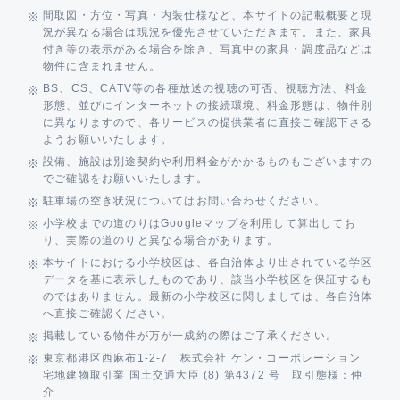
間取図・方位・写真・内装仕様など、本サイトの記載概要と現
況が異なる場合は現況を優先させていただきます。また、家具
付き等の表示がある場合を除き、写真中の家具・調度品などは
物件に含まれません。
BS、CS、CATV等の各種放送の視聴の可否、視聴方法、料金
形態、並びにインターネットの接続環境、料金形態は、物件別
に異なりますので、各サービスの提供業者に直接ご確認下さる
ようお願いいたします。
設備、施設は別途契約や利用料金がかかるものもございますの
でご確認をお願いいたします。
駐車場の空き状況についてはお問い合わせください。
小学校までの道のりはGoogleマップを利用して算出してお
り、実際の道のりと異なる場合があります。
本サイトにおける小学校区は、各自治体より出されている学区
データを基に表示したものであり、該当小学校区を保証するも
のではありません。最新の小学校区に関しましては、各自治体
へ直接ご確認ください。
掲載している物件が万が一成約の際はご了承ください。
東京都港区西麻布1-2-7 株式会社 ケン・コーポレーション
宅地建物取引業 国土交通大臣 (8) 第4372 号 取引態様：仲
介