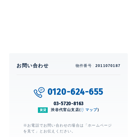
す。
特徴
閑静な住宅街、 バルコニー、 2面採
光、 床暖房、 全面フローリング
部屋設備
全室エアコン、 給湯、 室内洗濯機置場、 浴室乾燥機、
追焚、 洗浄機能付便座、 バストイレ別、 洗面所独立、
お問い合わせ
物件番号
2011070187
クローゼット、 ウォークインクローゼット、 シューズ
クローゼット、 ピクチャーレール、 ガスコンロ、 コン
ロ3口、 ディスポーザー、 食洗機、 システムキッチ
ン、 カウンターキッチン、 CATV、 BS、 CS、 光、
0120-624-655
浴室TV有り(残置)
03-5720-8163
建物設備・施設
エレベーター、 宅配ボックス、 オー
渋谷代官山支店(
マップ
)
賃貸
トロック、 ディンプルキー、 ダブル
ロックキー、 TVモニター付きインタ
※お電話でお問い合わせの場合は「ホームページ
ーホン、 防犯カメラ、 日勤管理、
を見て」とお伝えください。
ALSOK