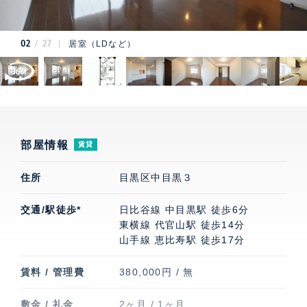
02
27
居室（LDなど）
部屋情報
賃貸
住所
目黒区中目黒３
交通/駅徒歩*
日比谷線 中目黒駅 徒歩6分
東横線 代官山駅 徒歩14分
山手線 恵比寿駅 徒歩17分
賃料 / 管理費
380,000円 / 無
敷金 / 礼金
2ヶ月 / 1ヶ月