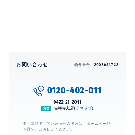
洗浄機能付便座、 ウォークインクロ
ーゼット、 シューズクローゼット、
IHクッキングヒーター
建物設備・施設
敷地内ゴミ置場、 TVモニター付きイ
ンターホン、 ブラインド、照明器具
は残置物
お問い合わせ
物件番号
2008021723
S-CORRIDOR
建物詳細
0120-402-011
0
0422-21-2011
吉祥寺支店(
マップ
)
賃貸
※お電話でお問い合わせの場合は「ホームページ
を見て」とお伝えください。