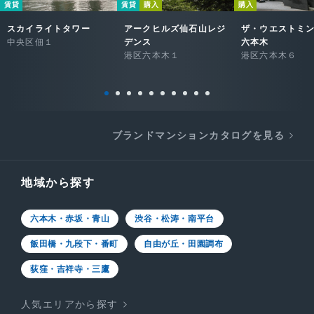
賃貸
賃貸
購入
購入
スカイライトタワー
アークヒルズ仙石山レジ
ザ・ウエストミ
中央区佃１
デンス
六本木
港区六本木１
港区六本木６
ブランドマンションカタログを見る
地域から探す
六本木・赤坂・青山
渋谷・松涛・南平台
飯田橋・九段下・番町
自由が丘・田園調布
荻窪・吉祥寺・三鷹
人気エリアから探す