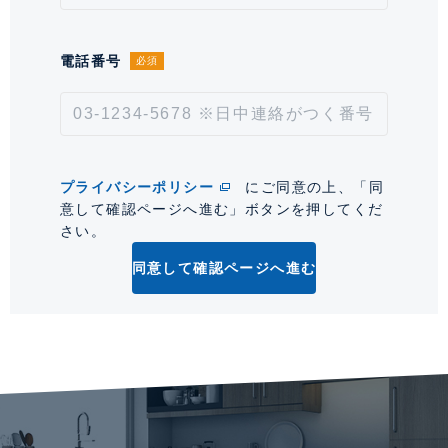
次回更新予定日
2026年8月17日
*「交通/駅徒歩」とは、当該物件の最寄駅(路線)、バス停、およびそこまでの徒歩所要
電話番号
必須
時間を表示します。
0
プライバシーポリシー
にご同意の上、「同
意して確認ページへ進む」ボタンを押してくだ
さい。
同意して確認ページへ進む