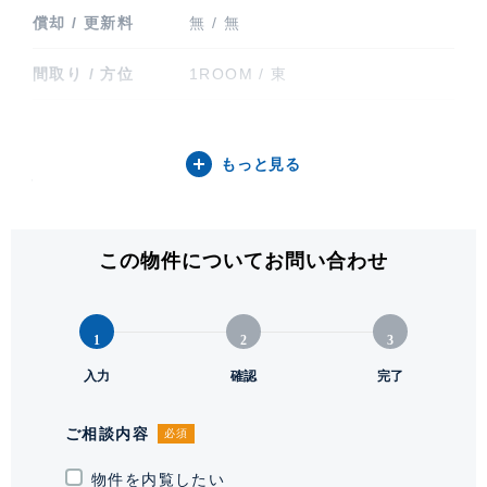
償却 / 更新料
無 / 無
間取り / 方位
1ROOM / 東
専有面積
37.00㎡ (11.19坪)
もっと見る
バルコニー関連
専用庭
階建 / 所在階
地上3階建 / 1階部分
この物件についてお問い合わせ
構造 / 総戸数
鉄筋コンクリート造 / 21戸
竣工
2008年2月
1
2
3
入力
確認
完了
入居可能日
要相談
駐車場
有 1台 22,000円
ご相談内容
必須
物件を内覧したい
駐輪場・バイク置
駐輪場有り、 バイク置き場有り サ