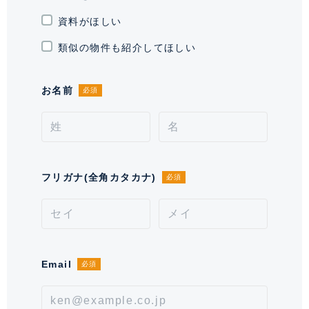
き場
イズによって異なるが、月額
資料がほしい
￥2,000～￥5,000
類似の物件も紹介してほしい
通学区域小学校
高井戸第三小学校(約800m)
お名前
必須
契約形態
定期借家契約
契約期間（期日）
2年
入居諸条件
ペット相談(犬:大型相談 猫:相
談)、 住居兼事務所相談、 保証会
フリガナ(全角カタカナ)
必須
社可
備考
■退去時:室内清掃費1,320円(税
込)/㎡■ペット飼育時、SOHO利用
時は敷金1ヶ月積み増し
Email
必須
情報更新日
2026年8月3日