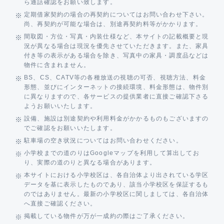
ら通話確認をお願い致します。
定期借家契約の場合の再契約についてはお問い合わせ下さい。
尚、再契約が可能な場合は、別途再契約料等がかかります。
間取図・方位・写真・内装仕様など、本サイトの記載概要と現
況が異なる場合は現況を優先させていただきます。また、家具
付き等の表示がある場合を除き、写真中の家具・調度品などは
物件に含まれません。
BS、CS、CATV等の各種放送の視聴の可否、視聴方法、料金
形態、並びにインターネットの接続環境、料金形態は、物件別
に異なりますので、各サービスの提供業者に直接ご確認下さる
ようお願いいたします。
設備、施設は別途契約や利用料金がかかるものもございますの
でご確認をお願いいたします。
駐車場の空き状況についてはお問い合わせください。
小学校までの道のりはGoogleマップを利用して算出してお
り、実際の道のりと異なる場合があります。
本サイトにおける小学校区は、各自治体より出されている学区
データを基に表示したものであり、該当小学校区を保証するも
のではありません。最新の小学校区に関しましては、各自治体
へ直接ご確認ください。
掲載している物件が万が一成約の際はご了承ください。