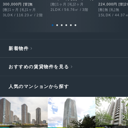
300,000円 [管]無
[敷]1ヶ月 [礼]2ヶ月
224,000円 [管]2
[敷]1ヶ月 [礼]1ヶ月
2LDK / 56.76㎡ / 3階
[敷]無 [礼]無
3LDK / 116.23㎡ / 2階
1SLDK / 44.37
新着物件
おすすめの賃貸物件を見る
人気のマンションから探す