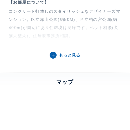
【お部屋について】
コンクリート打放しのスタイリッシュなデザイナーズマ
ンション。区立塚山公園(約50M)、区立柏の宮公園(約
400m)が周辺にあり住環境は良好です。ペット相談(犬
猫大型犬)、住居兼事務所相談。
【S-CORRIDORについて】
もっと見る
京王井の頭線『浜田山』駅徒歩14分、京王線『上北
沢』駅徒歩13分、コンクリート打ちっぱなし、駐車場
複数台相談。敷地内ゴミ置場、中庭、駐輪場、駐車場、
マップ
バイク置場も用意します。
特徴
デザイナーズ物件、 大型犬相談、 楽
器相談、 閑静な住宅街、 専用庭
部屋設備
エアコン、 給湯、 室内洗濯機置場、