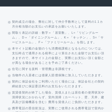
契約成立の場合、弊社に対して仲介手数料として賃料の1.1カ
月分相当額のお支払いの承諾をお願いいたします。
間取り表記の詳細：数字＝「居室数」、L=「リビングルー
ム」、D＝「ダイニングルーム」、K＝「キッチン」、S=「サ
ービスルーム」、F＝「ファミリールーム」を指します。
本サイト記載の金額のうち消費税課税となるものについては、
支払時点で適用される税率により算出された金額でお支払い頂
きますので、本サイト上の金額と、実際にお支払い頂く金額と
が異なる場合があることを予めご了承ください。
住宅に関する賃料・管理費は非課税です。
当物件の入居者には借家人賠償保険に加入していただきます。
契約に保証会社をご利用いただく場合には、保証会社との契約
締結並びに保証委託料のお支払をいただきます。
賃貸借契約が終了した場合、賃借人または居住者の使用状況や
清掃状況にかかわらず、室内清掃（カーペット、壁、天井、建
具及び設備機器を含む）費用を賃借人にご負担いただきます。
携帯電話の受信状況は、実際にご使用される携帯電話で室内か