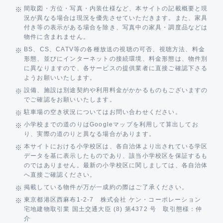
間取図・方位・写真・内装仕様など、本サイトの記載概要と現
況が異なる場合は現況を優先させていただきます。また、家具
付き等の表示がある場合を除き、写真中の家具・調度品などは
物件に含まれません。
BS、CS、CATV等の各種放送の視聴の可否、視聴方法、料金
形態、並びにインターネットの接続環境、料金形態は、物件別
に異なりますので、各サービスの提供業者に直接ご確認下さる
ようお願いいたします。
設備、施設は別途契約や利用料金がかかるものもございますの
でご確認をお願いいたします。
駐車場の空き状況についてはお問い合わせください。
小学校までの道のりはGoogleマップを利用して算出してお
り、実際の道のりと異なる場合があります。
本サイトにおける小学校区は、各自治体より出されている学区
データを基に表示したものであり、該当小学校区を保証するも
のではありません。最新の小学校区に関しましては、各自治体
へ直接ご確認ください。
掲載している物件が万が一成約の際はご了承ください。
東京都港区西麻布1-2-7 株式会社 ケン・コーポレーション
宅地建物取引業 国土交通大臣 (8) 第4372 号 取引態様：仲
介