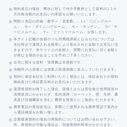
契約成立の場合、弊社に対して仲介手数料として賃料の1.1カ
月分相当額のお支払いの承諾をお願いいたします。
間取り表記の詳細：数字＝「居室数」、L=「リビングルー
ム」、D＝「ダイニングルーム」、K＝「キッチン」、S=「サ
ービスルーム」、F＝「ファミリールーム」を指します。
本サイト記載の金額のうち消費税課税となるものについては、
支払時点で適用される税率により算出された金額でお支払い頂
きますので、本サイト上の金額と、実際にお支払い頂く金額と
が異なる場合があることを予めご了承ください。
住宅に関する賃料・管理費は非課税です。
当物件の入居者には借家人賠償保険に加入していただきます。
契約に保証会社をご利用いただく場合には、保証会社との契約
締結並びに保証委託料のお支払をいただきます。
賃貸借契約が終了した場合、賃借人または居住者の使用状況や
清掃状況にかかわらず、室内清掃（カーペット、壁、天井、建
具及び設備機器を含む）費用を賃借人にご負担いただきます。
携帯電話の受信状況は、実際にご使用される携帯電話で室内か
ら通話確認をお願い致します。
定期借家契約の場合の再契約についてはお問い合わせ下さい。
尚、再契約が可能な場合は、別途再契約料等がかかります。