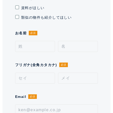
駐輪場・バイク置
駐輪場有り、 バイク置き場有り 建
資料がほしい
き場
物に1台のみ
類似の物件も紹介してほしい
通学区域小学校
笄小学校(約400m)
お名前
必須
契約形態
定期借家契約
契約期間（期日）
2年
入居諸条件
ペット相談(敷金1ヶ月積み増しに
なります。)
フリガナ(全角カタカナ)
必須
備考
■退去時:室内清掃費1,320円(税込)/㎡■天井エアコン洗
浄費用33,000円(税込)/基・壁掛けエアコン洗浄費用
16,500円(税込)/基■禁煙■ペット飼育時、敷金1ヶ月積
Email
必須
増有
情報更新日
2026年8月7日