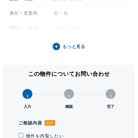
償却 / 更新料
無 / 無
間取り / 方位
1LDK / 北東
専有面積
66.08㎡ (19.98坪)
もっと見る
バルコニー関連
バルコニー(7.38㎡)
階建 / 所在階
地上6階 地下1階建 / 3階部分
この物件についてお問い合わせ
構造 / 総戸数
鉄筋コンクリート造 / 23戸
1
2
3
竣工
2008年1月
入力
確認
完了
入居可能日
要相談
ご相談内容
必須
駐車場
有 1台 51,700円
物件を内覧したい