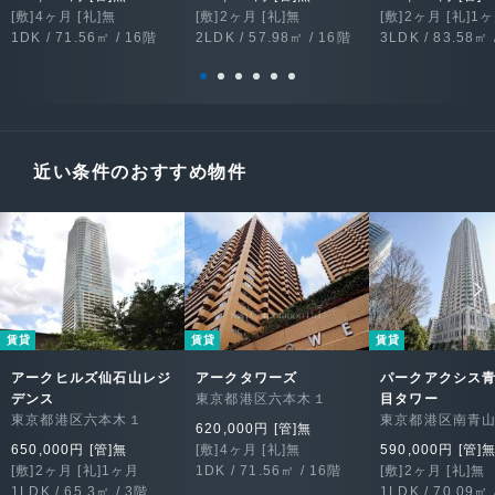
[敷]4ヶ月 [礼]無
[敷]2ヶ月 [礼]無
[敷]2ヶ月 [礼]1
1DK / 71.56㎡ / 16階
2LDK / 57.98㎡ / 16階
3LDK / 83.58㎡ 
近い条件のおすすめ物件
賃貸
賃貸
賃貸
アークヒルズ仙石山レジ
アークタワーズ
パークアクシス
デンス
東京都港区六本木１
目タワー
東京都港区六本木１
東京都港区南青
620,000円 [管]無
650,000円 [管]無
[敷]4ヶ月 [礼]無
590,000円 [管]
[敷]2ヶ月 [礼]1ヶ月
1DK / 71.56㎡ / 16階
[敷]2ヶ月 [礼]無
1LDK / 65.3㎡ / 3階
1LDK / 70.09㎡ 