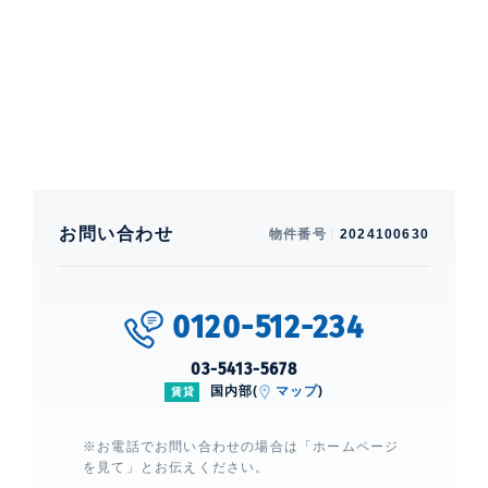
特徴
バルコニー
部屋設備
エアコン、 給湯、 室内洗濯機置場、 バストイレ別、
洗面所独立、 クローゼット、 シューズクローゼット、
ガスコンロ、 コンロ3口、 オーブン、 ディスポーザ
ー、 食洗機、 BS、 CS、 インターネット:つなぐネッ
ト
お問い合わせ
物件番号
2024100630
建物設備・施設
エレベーター、 宅配ボックス、 敷地内ゴミ置場、 フロ
0120-512-234
ントサービス、 オートロック、 TVモニター付きインタ
ーホン、 防犯カメラ、 日勤管理、 SECOM、 ゴミ置場
(B1F)、自転車置場(B1F)
03-5413-5678
国内部(
マップ
)
賃貸
※お電話でお問い合わせの場合は「ホームページ
有栖川パークハウス
建物詳細
を見て」とお伝えください。