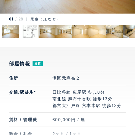
01
28
居室（LDなど）
部屋情報
賃貸
住所
港区元麻布２
交通/駅徒歩*
日比谷線 広尾駅 徒歩8分
南北線 麻布十番駅 徒歩13分
都営大江戸線 六本木駅 徒歩13分
賃料 / 管理費
600,000円 / 無
敷金 / 礼金
2ヶ月 / 1ヶ月