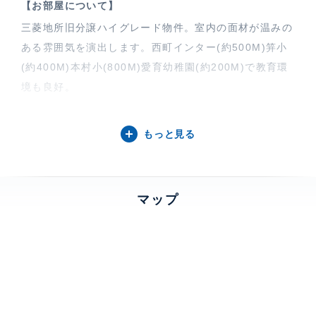
【お部屋について】
三菱地所旧分譲ハイグレード物件。室内の面材が温みの
ある雰囲気を演出します。西町インター(約500M)笄小
(約400M)本村小(800M)愛育幼稚園(約200M)で教育環
境も良好。
【有栖川パークハウスについて】
もっと見る
三菱地所の分譲マンション「パークハウス」シリーズ。
有栖川宮記念公園の杜を傍らにした元麻布の丘の上に存
する立地に所在し、構造フレームにとらわれない、ガラ
マップ
ス面とボーダータイルによる水平ラインで構成された外
観。ダブルロックに護られたエントランスを抜けると、
建物の南北に貫通する光の回廊が皆様をお出迎えしま
す。総戸数23戸でありながら8:00-20:00は管理人常駐
とセキュリティ面もご安心です。