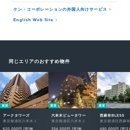
ケン・コーポレーションの外国人向けサービス
English Web Site
同じエリアのおすすめ物件
賃貸
賃貸
賃貸
アークタワーズ
六本木ビュータワー
西麻布BLESS
東京都港区六本木１
東京都港区六本木１
東京都港区西麻
620,000円 [管]無
354,000円 [管]無
490,000円 [管]1