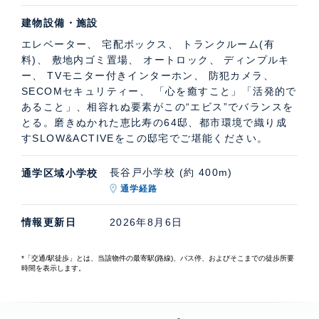
建物設備・施設
エレベーター、 宅配ボックス、 トランクルーム(有
料)、 敷地内ゴミ置場、 オートロック、 ディンプルキ
ー、 TVモニター付きインターホン、 防犯カメラ、
SECOMセキュリティー、 「心を癒すこと」「活発的で
あること」、相容れぬ要素がこの“エビス”でバランスを
とる。磨きぬかれた恵比寿の64邸、都市環境で織り成
すSLOW&ACTIVEをこの邸宅でご堪能ください。
長谷戸小学校 (約 400m)
通学区域小学校
通学経路
情報更新日
2026年8月6日
*「交通/駅徒歩」とは、当該物件の最寄駅(路線)、バス停、およびそこまでの徒歩所要
時間を表示します。