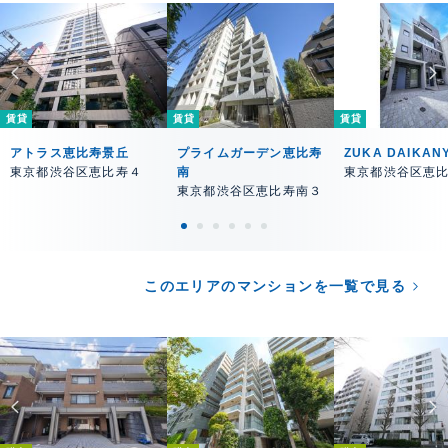
賃貸
賃貸
賃貸
アトラス恵比寿景丘
プライムガーデン恵比寿
ZUKA DAIKAN
東京都渋谷区恵比寿４
南
東京都渋谷区恵
東京都渋谷区恵比寿南３
このエリアのマンションを一覧で見る