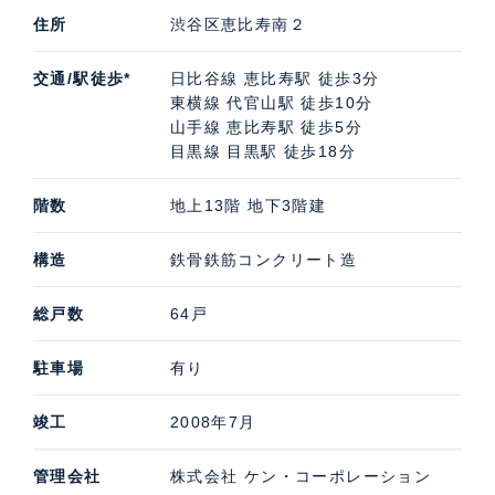
住所
渋谷区恵比寿南２
交通/駅徒歩*
日比谷線 恵比寿駅 徒歩3分
東横線 代官山駅 徒歩10分
山手線 恵比寿駅 徒歩5分
目黒線 目黒駅 徒歩18分
階数
地上13階 地下3階建
構造
鉄骨鉄筋コンクリート造
エントランス・ロビー
総戸数
64戸
木のデザインが印象的なエントランスが、入居者をやさしく
迎え入れます。街路樹の緑と調和し、道路から望むアプロー
駐車場
有り
チには、木目調の温もりと自然が織りなす上質な空間が広が
竣工
2008年7月
ります。夜には柔らかな光が加わり、昼とは異なる表情で美
しくその存在感を際立たせます。
管理会社
株式会社 ケン・コーポレーション