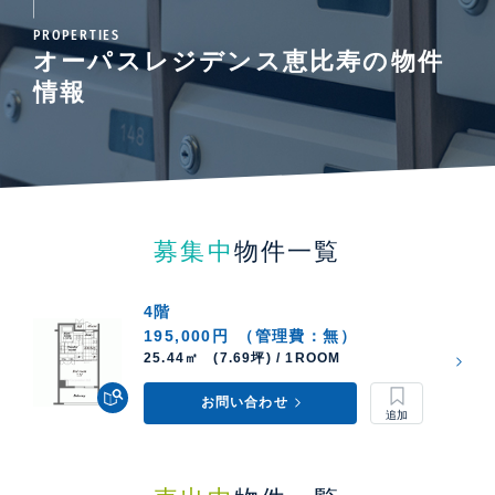
PROPERTIES
オーパスレジデンス恵比寿の物件
情報
募集中
物件一覧
間取り・室内空間について
4階
195,000円
（管理費：無）
25.44㎡ (7.69坪) / 1ROOM
総戸数64戸、24㎡の1Rから147㎡の3LDKまで、多彩なプ
ランニングを実現。スケルトン階段を配したメゾネットタイ
お問い合わせ
プなど、住まいに個性をもたらす住戸も揃い、単身からファ
ミリーまで幅広いライフスタイルに応えます。室内デザイン
も多様で、白を基調とした明るく軽やかな空間から、木の質