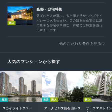
豪邸・邸宅特集
選ばれた人が選ぶ、大空間を活かしたプライ
バシーのある住まい。名の知れた住宅街に建
購入
つ豪奢な邸宅や華麗な一戸建ては特別感溢れ
る住まいです。
他のこだわり条件を見る
人気のマンションから探す
賃貸
賃貸
購入
購入
スカイライトタワー
アークヒルズ仙石山レジ
ザ・ウエストミ