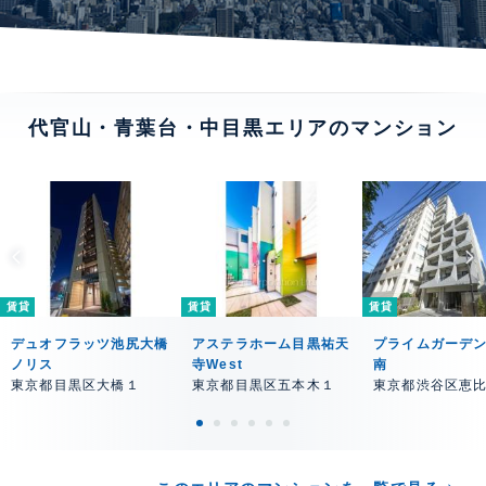
代官山・青葉台・中目黒エリアのマンション
賃貸
賃貸
賃貸
デュオフラッツ池尻大橋
アステラホーム目黒祐天
プライムガーデ
ノリス
寺West
南
東京都目黒区大橋１
東京都目黒区五本木１
東京都渋谷区恵