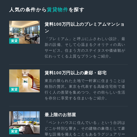
人気の条件から
賃貸物件
を探す
賃料100万円以上のプレミアムマンショ
ン
「プレミアム」と呼ぶにふさわしい設計、最
賃貸
新の設備、そして心温まるクオリティの高い
サービス。住まう方のステイタスや価値観が
伝わってくる上質なプランをご紹介。
賃料100万円以上の豪邸・邸宅
東京の限られた土地で一軒家に住まうことは
格別の贅沢。東京を代表する高級住宅街で道
賃貸
行く人の羨望を集めつつ、その街らしい生活
を存分に享受する住まいをご紹介。
最上階のお部屋
「ペントハウスに住んでいる」という台詞は
どこか特別な響き。その建物の象徴として豪
賃貸
華な設備を備えることもあるラグジュアリー