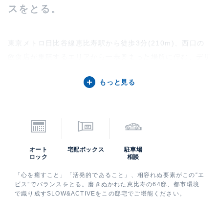
スをとる。
東京メトロ日比谷線恵比寿駅から徒歩3分(210m)、西口の
飲食店が集積するエリアから一歩奥まった場所に佇む、デザ
イナーズマンション「オーパスレジデンス恵比寿」（旧名
もっと見る
称：トレディレジデンシア恵比寿）。都心の利便性を享受し
ながら、周辺はマンションやオフィスビルが広がる落ち着い
た環境が保たれており、喧騒からほどよく距離を置いた穏や
かな暮らしが叶います。
オート
宅配ボックス
駐車場
ロック
相談
「心を癒すこと」「活発的であること」、相容れぬ要素がこの“エ
ビス”でバランスをとる。磨きぬかれた恵比寿の64邸、都市環境
で織り成すSLOW&ACTIVEをこの邸宅でご堪能ください。