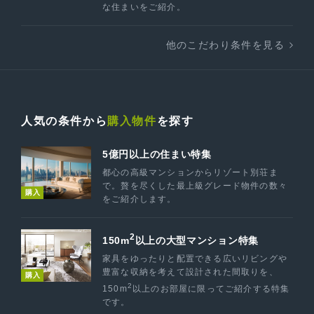
な住まいをご紹介。
他のこだわり条件を見る
人気の条件から
購入物件
を探す
5億円以上の住まい特集
都心の高級マンションからリゾート別荘ま
で。贅を尽くした最上級グレード物件の数々
購入
をご紹介します。
2
150m
以上の大型マンション特集
家具をゆったりと配置できる広いリビングや
豊富な収納を考えて設計された間取りを、
購入
2
150m
以上のお部屋に限ってご紹介する特集
です。