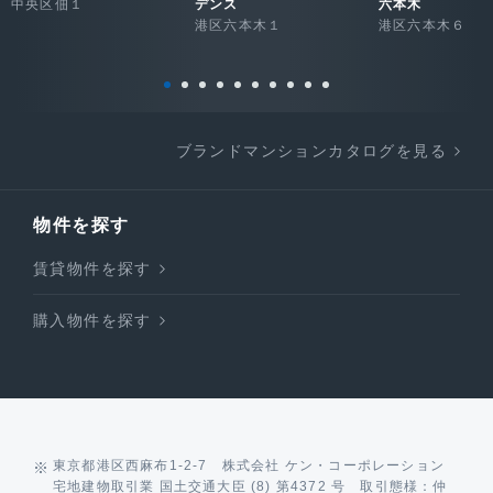
中央区佃１
デンス
六本木
港区六本木１
港区六本木６
ブランドマンションカタログを見る
物件を探す
賃貸物件を探す
購入物件を探す
東京都港区西麻布1-2-7 株式会社 ケン・コーポレーション
宅地建物取引業 国土交通大臣 (8) 第4372 号 取引態様：仲