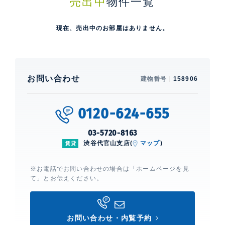
売出中
物件一覧
感を活かした温もりのある内装までラインアップ。一部住戸
ではグレートーンと木目が織りなす落ち着いた空間とし、エ
現在、売出中のお部屋はありません。
ントランスから続く意匠の流れに呼応する、統一感のある上
質な空間に仕上げられています。
お問い合わせ
建物番号
158906
0120-624-655
03-5720-8163
渋谷代官山支店(
マップ
)
賃貸
※お電話でお問い合わせの場合は「ホームページを見
て」とお伝えください。
お問い合わせ・内覧予約