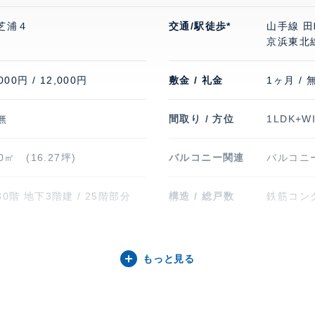
芝浦４
交通/駅徒歩*
山手線 田
京浜東北線
000円 / 12,000円
敷金 / 礼金
1ヶ月 / 
 無
間取り / 方位
1LDK+W
80㎡ (16.27坪)
バルコニー関連
バルコニ
0階 地下3階建 / 25階部分
構造 / 総戸数
鉄筋コンク
0年8月
入居可能日
即
もっと見る
場有り 1住戸1台無料。区画指
通学区域小学校
芝浦小学校
し、 バイク置き場有り 最新の
画情報、料金等はお問い合わ