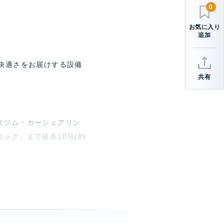
0
快適さをお届けする設備
共有
スジム・カーシェアリン
ック」まで徒歩10分(約
レ別、 洗面所独立、 クロー
ル付き、 コンロ3口、