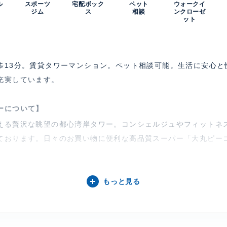
0
ル
スポーツ
宅配ボック
ペット
ウォークイ
ジム
ス
相談
ンクローゼ
ット
歩13分。賃貸タワーマンション。ペット相談可能。生活に安心と
充実しています。
ーについて】
える贅沢な眺望の都心湾岸タワー。コンシェルジュやフィットネ
ております。日々のお買い物に便利な高品質スーパー「大丸ピーコ
もっと見る
相談、 バルコニー
コン、 給湯、 室内洗濯機置場、 浴室乾燥機、 追焚、 バストイ
ト、 ウォークインクローゼット、 シューズクローゼット、 グリ