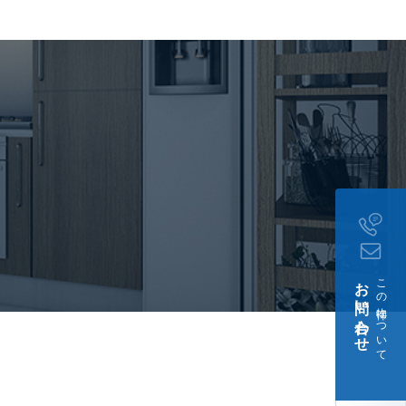
飼育時敷金1ヶ月積み増し
:毎月月額賃料等の1%
額賃料等の50%、継続保
お問い合わせ
この物件について
月21日