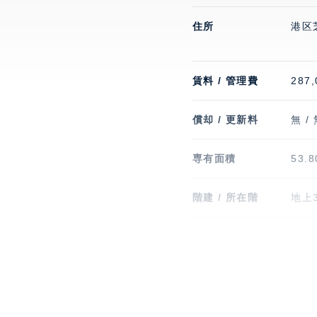
住所
港区
賃料 / 管理費
287,
償却 / 更新料
無 /
専有面積
53.
階建 / 所在階
地上3
竣工
201
駐輪場・バイク置
駐輪
き場
定な
空区