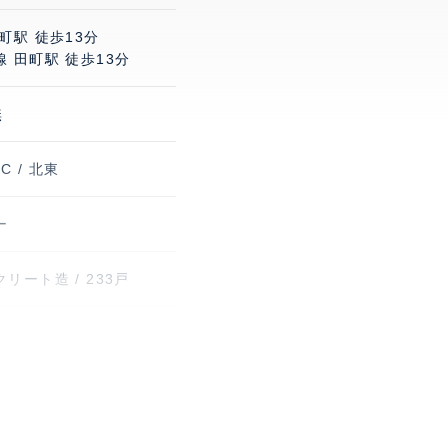
町駅 徒歩13分
 田町駅 徒歩13分
無
IC / 北東
ー
リート造 / 233戸
(約400m)