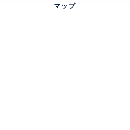
マップ
TV、 BS、 CS、 ■トランクルームの最新の空区画情報、料金等
ベーター、 宅配ボックス、 敷地内ゴミ置場、 スポーツジム、 
ジュサービス、 オートロック、 TVモニター付きインターホン、
シェアリングサービス有(別途費用有)、フィットネスコーナー有
ベルファース芝浦タワー
建物詳細
0