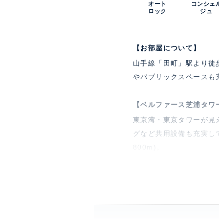
オート
コンシェ
ロック
ジュ
【お部屋について】
山手線「田町」駅より徒
やパブリックスペースも
【ベルファース芝浦タワ
東京湾・東京タワーが見
グなど共用設備も充実し
800m)。
特徴
楽器
部屋設備
エア
ゼッ