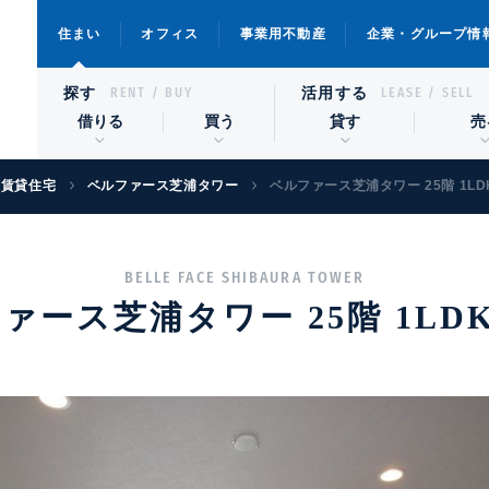
住まい
オフィス
事業用不動産
企業・グループ情
探す
活用する
RENT / BUY
LEASE / SELL
借りる
買う
貸す
売
級賃貸住宅
ベルファース芝浦タワー
ベルファース芝浦タワー 25階 1LDK
BELLE FACE SHIBAURA TOWER
ァース芝浦タワー 25階 1LDK