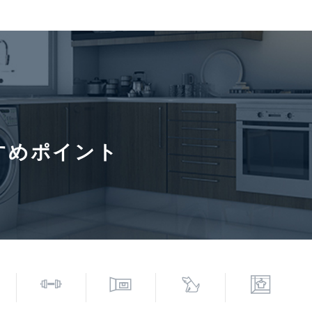
さい
借家契約
契約期間（期日）
2年
ト相談(犬・猫2匹まで。)、 住
事務所不可、 保証会社必須
すめポイント
いたします。■口座振替の場合手数料が発生いたします。■ペット
須。【月次型】初回保証料:契約時月額賃料等の40%、継続保証料
回5万円、継続 月次1000円)。【年次型】初回保証料:契約時月
約型は保証会社による。
6年8月7日
次回更新予定日
2026年8
寄駅(路線)、バス停、およびそこまでの徒歩所要時間を表示します。