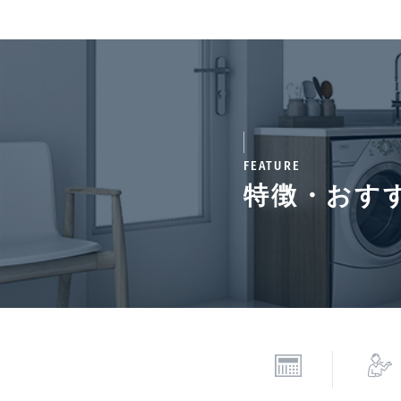
せ下
契約形態
定期
入居諸条件
ペッ
居兼
FEATURE
備考
特徴・おす
■鍵交換費用が別途発生
になります。■保証会社必
(※保証委託最低金額 初
証料:毎年1万円。※契
情報更新日
202
*「交通/駅徒歩」とは、当該物件の最