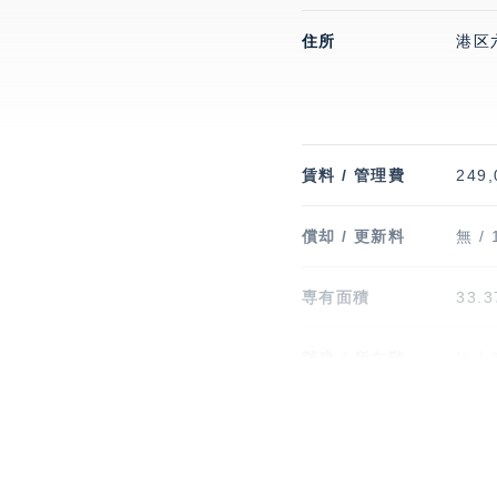
住所
港区
賃料 / 管理費
249,
償却 / 更新料
無 /
専有面積
33.
階建 / 所在階
地上3
竣工
201
駐車場
有 1