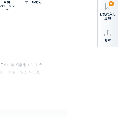
全面
オール電化
0
フローリン
グ
共有
EN企画で専用エントラ
ビス・スポーツジム等充
く六本木の複合型開発プ
帯。コンシェルジュサービ