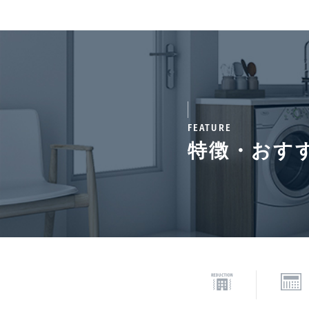
通学区域小学校
麻布
契約期間（期日）
2年
FEATURE
特徴・おす
備考
■ペ
み増
次回更新予定日
202
*「交通/駅徒歩」とは、当該物件の最