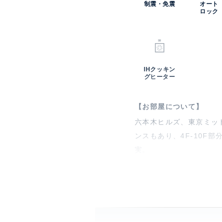
制震・免震
オート
ロック
IHクッキン
グヒーター
【お部屋について】
六本木ヒルズ、東京ミッ
ンスもあり、4F-10F
実。
【THE ROPPONGI TO
「ザ・六本木トーキョー
ロジェクト。賃貸ゾーンは
ス・スポーツジムも充実