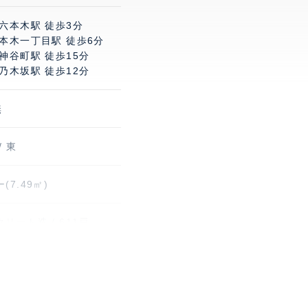
六本木駅 徒歩3分
六本木一丁目駅 徒歩6分
神谷町駅 徒歩15分
乃木坂駅 徒歩12分
無
/ 東
(7.49㎡)
リート造 / 611戸
 月額220円(税込)～330