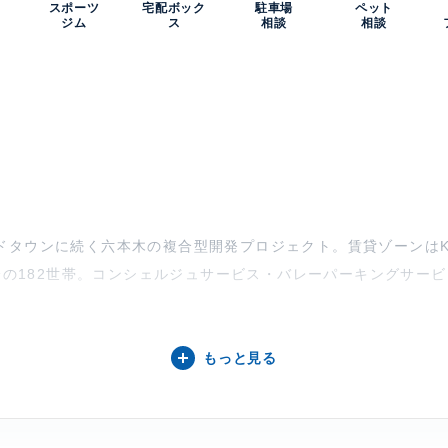
スポーツ
宅配ボック
駐車場
ペット
ジム
ス
相談
相談
ドタウンに続く六本木の複合型開発プロジェクト。賃貸ゾーンはK
部分の182世帯。コンシェルジュサービス・バレーパーキングサー
もっと見る
KYO SUPERIOR RESIDENCEについて】
スーペリアレジデンス」は六本木ヒルズ、東京ミッドタウンに続
KEN企画で専用エントランスもあり、4F～10F部分の182世
。