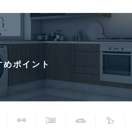
き場
円(税込)
3,300円
小学校(約600m)
契約形態
普通借家
入居諸条件
ペット相
型)まで。
すめポイント
ット飼育の場合、敷金1ヶ月積
情報更新日
2026年8
しとなります。
6年8月21日
寄駅(路線)、バス停、およびそこまでの徒歩所要時間を表示します。
0