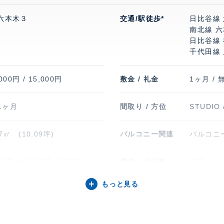
六本木３
交通/駅徒歩*
日比谷線 
南北線 
日比谷線 
千代田線 
000円 / 15,000円
敷金 / 礼金
1ヶ月 / 
 1ヶ月
間取り / 方位
STUDIO 
37㎡ (10.09坪)
バルコニー関連
バルコニー
9階 地下1階建 / 8階部分
構造 / 総戸数
鉄筋コンク
もっと見る
1年11月
入居可能日
要相談
台 71,500円
駐輪場・バイク置
駐輪場有り