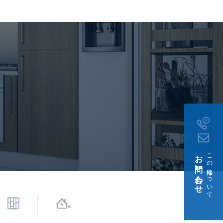
、 バイク置き場有り 月額
(税込)
契約
談(犬・猫あわせて2匹(小
)、 保証会社可
月7日
お問い合わせ
この物件について