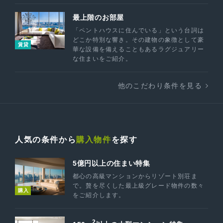
最上階のお部屋
「ペントハウスに住んでいる」という台詞は
どこか特別な響き。その建物の象徴として豪
賃貸
華な設備を備えることもあるラグジュアリー
な住まいをご紹介。
他のこだわり条件を見る
人気の条件から
購入物件
を探す
5億円以上の住まい特集
都心の高級マンションからリゾート別荘ま
で。贅を尽くした最上級グレード物件の数々
購入
をご紹介します。
2