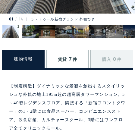
01
14
ラ・トゥール新宿グランド 外観ひき
7
0
建物情報
賃貸
件
購入
件
【制震構造】ダイナミックな景観を創出するスタイリッ
シュな外観の地上195m超の超高層タワーマンション。5
～40階レジデンスフロア。隣接する「新宿フロントタワ
ー」の1・2階には食品スーパー、コンビニエンススト
ア、飲食店舗、カルチャースクール、3階にはワンフロ
ア全てクリニックモール。