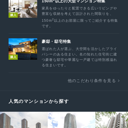
150m
以上の大型マンション特集
家具をゆったりと配置できる広いリビングや
豊富な収納を考えて設計された間取りを、
購入
2
150m
以上のお部屋に限ってご紹介する特集
です。
豪邸・邸宅特集
選ばれた人が選ぶ、大空間を活かしたプライ
バシーのある住まい。名の知れた住宅街に建
購入
つ豪奢な邸宅や華麗な一戸建ては特別感溢れ
る住まいです。
他のこだわり条件を見る
人気のマンションから探す