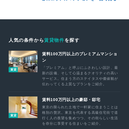
人気の条件から
賃貸物件
を探す
賃料100万円以上のプレミアムマンショ
ン
「プレミアム」と呼ぶにふさわしい設計、最
賃貸
新の設備、そして心温まるクオリティの高い
サービス。住まう方のステイタスや価値観が
伝わってくる上質なプランをご紹介。
賃料100万円以上の豪邸・邸宅
東京の限られた土地で一軒家に住まうことは
格別の贅沢。東京を代表する高級住宅街で道
賃貸
行く人の羨望を集めつつ、その街らしい生活
を存分に享受する住まいをご紹介。