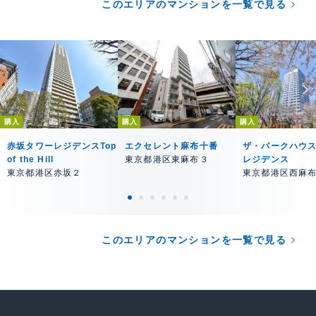
このエリアのマンションを一覧で見る
購入
購入
購入
赤坂タワーレジデンスTop
エクセレント麻布十番
ザ・パークハウ
of the Hill
東京都港区東麻布３
レジデンス
東京都港区赤坂２
東京都港区西麻
このエリアのマンションを一覧で見る