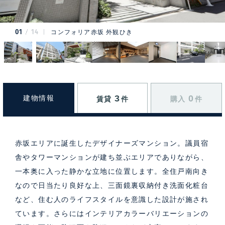
01
14
コンフォリア赤坂 外観ひき
3
0
建物情報
賃貸
件
購入
件
赤坂エリアに誕生したデザイナーズマンション。議員宿
舎やタワーマンションが建ち並ぶエリアでありながら、
一本奥に入った静かな立地に位置します。全住戸南向き
なので日当たり良好な上、三面鏡裏収納付き洗面化粧台
など、住む人のライフスタイルを意識した設計が施され
ています。さらにはインテリアカラーバリエーションの