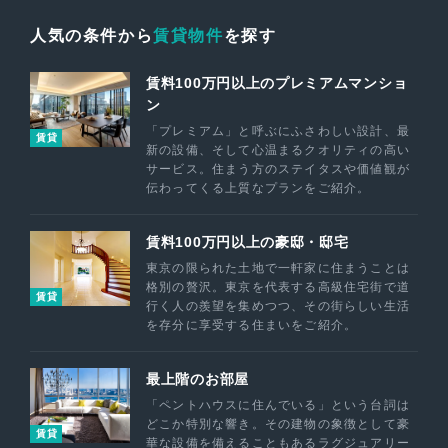
人気の条件から
賃貸物件
を探す
賃料100万円以上のプレミアムマンショ
ン
「プレミアム」と呼ぶにふさわしい設計、最
賃貸
新の設備、そして心温まるクオリティの高い
サービス。住まう方のステイタスや価値観が
伝わってくる上質なプランをご紹介。
賃料100万円以上の豪邸・邸宅
東京の限られた土地で一軒家に住まうことは
格別の贅沢。東京を代表する高級住宅街で道
賃貸
行く人の羨望を集めつつ、その街らしい生活
を存分に享受する住まいをご紹介。
最上階のお部屋
「ペントハウスに住んでいる」という台詞は
どこか特別な響き。その建物の象徴として豪
賃貸
華な設備を備えることもあるラグジュアリー