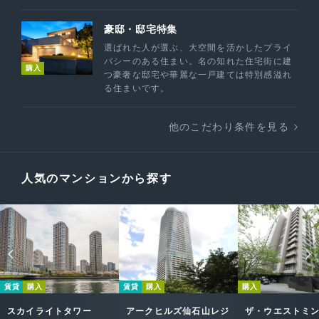
豪邸・邸宅特集
選ばれた人が選ぶ、大空間を活かしたプライ
バシーのある住まい。名の知れた住宅街に建
購入
つ豪奢な邸宅や華麗な一戸建ては特別感溢れ
る住まいです。
他のこだわり条件を見る
人気のマンションから探す
賃貸
購入
賃貸
購入
購入
スカイライトタワー
アークヒルズ仙石山レジ
ザ・ウエストミ