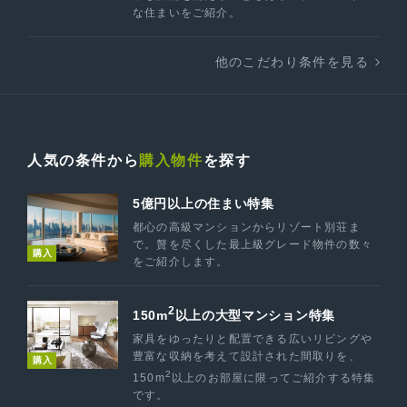
な住まいをご紹介。
他のこだわり条件を見る
人気の条件から
購入物件
を探す
5億円以上の住まい特集
都心の高級マンションからリゾート別荘ま
で。贅を尽くした最上級グレード物件の数々
購入
をご紹介します。
2
150m
以上の大型マンション特集
家具をゆったりと配置できる広いリビングや
豊富な収納を考えて設計された間取りを、
購入
2
150m
以上のお部屋に限ってご紹介する特集
です。