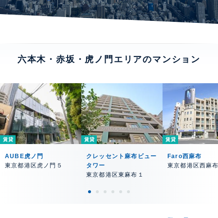
六本木・赤坂・虎ノ門エリアのマンション
賃貸
賃貸
賃貸
AUBE虎ノ門
クレッセント麻布ビュー
Faro西麻布
東京都港区虎ノ門５
タワー
東京都港区西麻
東京都港区東麻布１