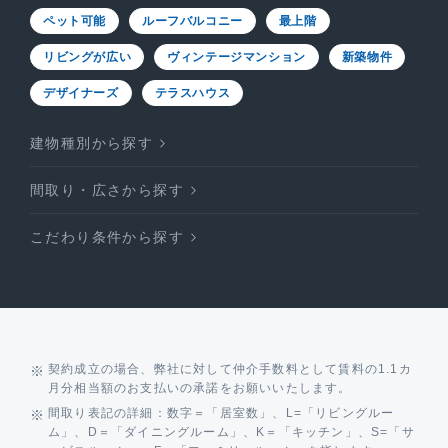
ペット可能
ルーフバルコニー
最上階
リビングが広い
ヴィンテージマンション
新築物件
デザイナーズ
テラスハウス
建物種別から探す
間取り・広さから探す
こだわり条件から探す
契約成立の場合、弊社に対して仲介手数料として賃料の1.1カ
月分相当額のお支払いの承諾をお願いいたします。
間取り表記の詳細：数字＝「居室数」、L=「リビングルー
ム」、D＝「ダイニングルーム」、K＝「キッチン」、S=「サ