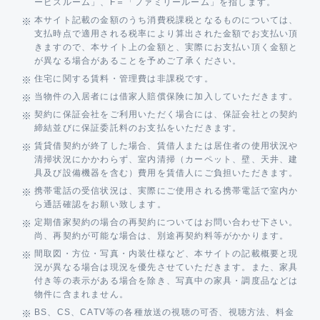
ービスルーム」、F＝「ファミリールーム」を指します。
本サイト記載の金額のうち消費税課税となるものについては、
支払時点で適用される税率により算出された金額でお支払い頂
きますので、本サイト上の金額と、実際にお支払い頂く金額と
が異なる場合があることを予めご了承ください。
住宅に関する賃料・管理費は非課税です。
当物件の入居者には借家人賠償保険に加入していただきます。
契約に保証会社をご利用いただく場合には、保証会社との契約
締結並びに保証委託料のお支払をいただきます。
賃貸借契約が終了した場合、賃借人または居住者の使用状況や
清掃状況にかかわらず、室内清掃（カーペット、壁、天井、建
具及び設備機器を含む）費用を賃借人にご負担いただきます。
携帯電話の受信状況は、実際にご使用される携帯電話で室内か
ら通話確認をお願い致します。
定期借家契約の場合の再契約についてはお問い合わせ下さい。
尚、再契約が可能な場合は、別途再契約料等がかかります。
間取図・方位・写真・内装仕様など、本サイトの記載概要と現
況が異なる場合は現況を優先させていただきます。また、家具
付き等の表示がある場合を除き、写真中の家具・調度品などは
物件に含まれません。
BS、CS、CATV等の各種放送の視聴の可否、視聴方法、料金