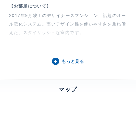
【お部屋について】
2017年9月竣工のデザイナーズマンション。話題のオー
ル電化システム。高いデザイン性を使いやすさを兼ね備
えた、スタイリッシュな室内です。
【アーバンパーク代々木について】
渋谷区代々木1丁目「JR山手線 代々木駅から徒歩5分
もっと見る
(約400m)」の駅近マンション。「東京メトロ副都心
線 北参道駅まで徒歩6分(約500m)」の便利な2WAYア
クセス。2017年09月築の8階建-総戸数:28戸単身の方
マップ
やディンクスの方にオススメ賃貸物件です。
特徴
デザイナーズ物件、 バルコニー、 2
面採光、 全面フローリング
部屋設備