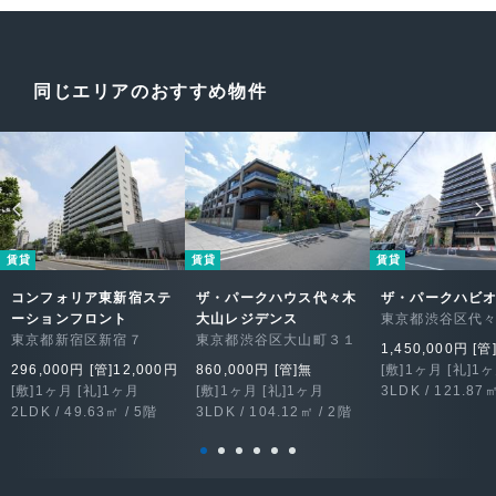
同じエリアのおすすめ物件
賃貸
賃貸
賃貸
コンフォリア東新宿ステ
ザ・パークハウス代々木
ザ・パークハビ
ーションフロント
大山レジデンス
東京都渋谷区代
東京都新宿区新宿７
東京都渋谷区大山町３１
1,450,000円 [管
296,000円 [管]12,000円
860,000円 [管]無
[敷]1ヶ月 [礼]1
[敷]1ヶ月 [礼]1ヶ月
[敷]1ヶ月 [礼]1ヶ月
3LDK / 121.87㎡
2LDK / 49.63㎡ / 5階
3LDK / 104.12㎡ / 2階