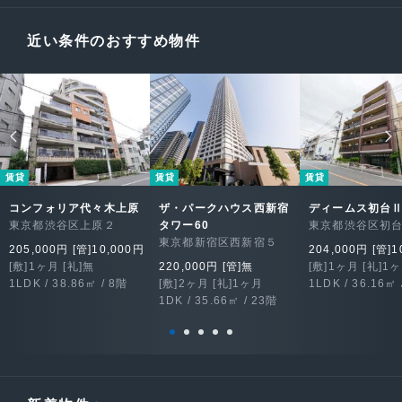
近い条件のおすすめ物件
賃貸
賃貸
賃貸
コンフォリア代々木上原
ザ・パークハウス西新宿
ディームス初台
東京都渋谷区上原２
タワー60
東京都渋谷区初
東京都新宿区西新宿５
205,000円 [管]10,000円
204,000円 [管]1
[敷]1ヶ月 [礼]無
220,000円 [管]無
[敷]1ヶ月 [礼]1
1LDK / 38.86㎡ / 8階
[敷]2ヶ月 [礼]1ヶ月
1LDK / 36.16㎡ 
1DK / 35.66㎡ / 23階