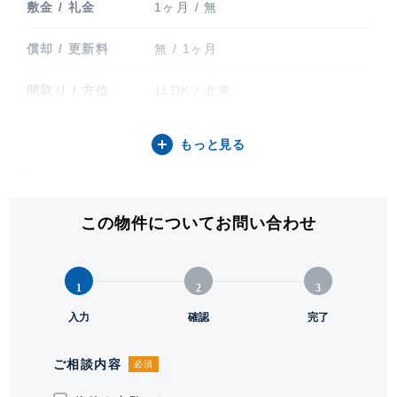
敷金 / 礼金
1ヶ月 / 無
償却 / 更新料
無 / 1ヶ月
間取り / 方位
1LDK / 北東
専有面積
35.69㎡ (10.79坪)
もっと見る
バルコニー関連
バルコニー
階建 / 所在階
地上8階建 / 3階部分
この物件についてお問い合わせ
構造 / 総戸数
鉄筋コンクリート造 / 28戸
1
2
3
竣工
2017年9月
入力
確認
完了
入居可能日
要相談
ご相談内容
必須
駐輪場・バイク置
駐輪場有り 20台(屋根付)月額