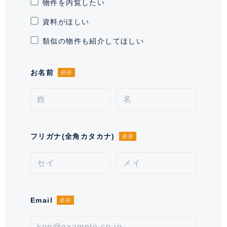
き場
物件を内覧したい
￥500税込/8台(屋根無)無料。各住
戸1台、 バイク置き場有り 屋根付
資料がほしい
月額￥5,500税込/屋根無￥4,400
税込
類似の物件も紹介してほしい
通学区域小学校
代々木山谷小学校(約900m)
お名前
必須
契約形態
普通借家契約
契約期間（期日）
2年
入居諸条件
ペット不可、 住居兼事務所不可、
フリガナ(全角カタカナ)
必須
保証会社必須
備考
■鍵交換費用38,500円(税込)が別途発生いたします。■
保証会社必須。【月次型】初回保証料:契約時月額賃料
Email
必須
等の40%、継続保証料:毎月月額賃料等の1%(※保証委
託最低金額 初回5万円、継続 月次1000円)。【年次
型】初回保証料:契約時月額賃料等の50%、継続保証料: