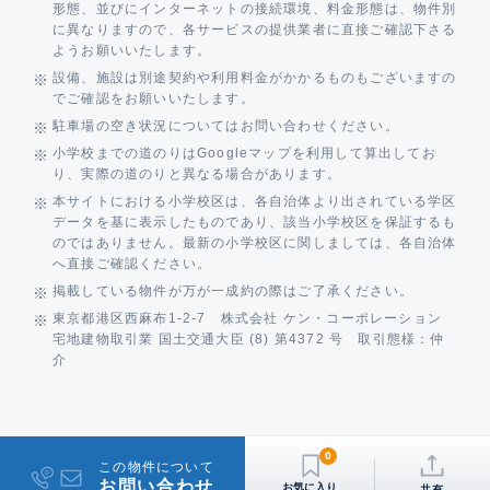
形態、並びにインターネットの接続環境、料金形態は、物件別
に異なりますので、各サービスの提供業者に直接ご確認下さる
ようお願いいたします。
設備、施設は別途契約や利用料金がかかるものもございますの
でご確認をお願いいたします。
駐車場の空き状況についてはお問い合わせください。
小学校までの道のりはGoogleマップを利用して算出してお
り、実際の道のりと異なる場合があります。
本サイトにおける小学校区は、各自治体より出されている学区
データを基に表示したものであり、該当小学校区を保証するも
のではありません。最新の小学校区に関しましては、各自治体
へ直接ご確認ください。
掲載している物件が万が一成約の際はご了承ください。
東京都港区西麻布1-2-7 株式会社 ケン・コーポレーション
宅地建物取引業 国土交通大臣 (8) 第4372 号 取引態様：仲
介
0
この物件について
お問い合わせ
共有