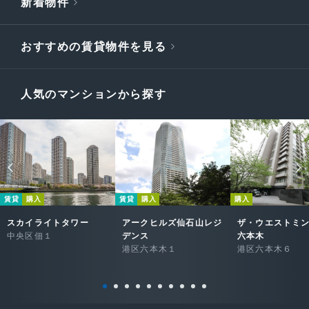
新着物件
おすすめの賃貸物件を見る
人気のマンションから探す
賃貸
購入
賃貸
購入
購入
スカイライトタワー
アークヒルズ仙石山レジ
ザ・ウエストミ
中央区佃１
デンス
六本木
港区六本木１
港区六本木６