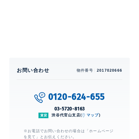
エアコン、 給湯、 室内洗濯機置場、 浴室乾燥機、 追
焚、 洗浄機能付便座、 バストイレ別、 洗面所独立、
シューズクローゼット、 オール電化、 IHクッキングヒ
ーター、 コンロ2口、 システムキッチン
建物設備・施設
エレベーター、 宅配ボックス、 オー
トロック、 ディンプルキー、 ダブル
ロックキー、 TVモニター付きインタ
ーホン、 防犯カメラ
お問い合わせ
物件番号
2017020666
アーバンパーク代々木
建物詳細
0120-624-655
03-5720-8163
0
渋谷代官山支店(
マップ
)
賃貸
※お電話でお問い合わせの場合は「ホームページ
を見て」とお伝えください。