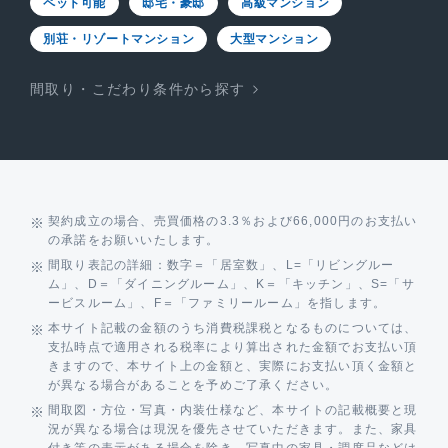
ペット可能
邸宅・豪邸
高級マンション
別荘・リゾートマンション
大型マンション
間取り・こだわり条件から探す
契約成立の場合、売買価格の3.3％および66,000円のお支払い
の承諾をお願いいたします。
間取り表記の詳細：数字＝「居室数」、L=「リビングルー
ム」、D＝「ダイニングルーム」、K＝「キッチン」、S=「サ
ービスルーム」、F＝「ファミリールーム」を指します。
本サイト記載の金額のうち消費税課税となるものについては、
支払時点で適用される税率により算出された金額でお支払い頂
きますので、本サイト上の金額と、実際にお支払い頂く金額と
が異なる場合があることを予めご了承ください。
間取図・方位・写真・内装仕様など、本サイトの記載概要と現
況が異なる場合は現況を優先させていただきます。また、家具