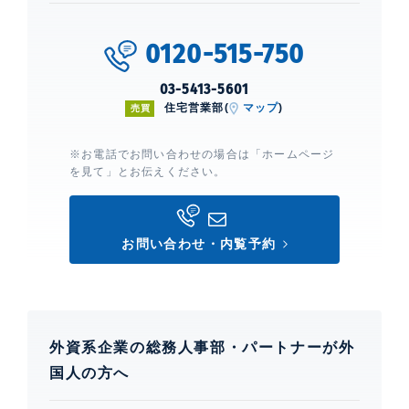
LDK15帖以上
0120-515-750
部屋設備
室内洗濯機置場、 バストイレ別、 洗面所独
立、 クローゼット、 ウォークインクローゼ
03-5413-5601
ット、 シューズインクローゼット、 都市ガ
住宅営業部(
マップ
)
売買
ス、 コンロ3口、 浄水器、 カウンターキッ
チン
※お電話でお問い合わせの場合は「ホームページ
を見て」とお伝えください。
建物設備・施設
新耐震構造、 エレベーター、 宅配ボックス、 敷地内ゴ
ミ置場、 フロントサービス、 オートロック、 TVモニ
お問い合わせ・内覧予約
ター付きインターホン、 防犯カメラ、 日勤管理、 駐輪
場、 バイク置場、 2駅利用、 3沿線利用
ブランズ渋谷常盤松
外資系企業の総務人事部・パートナーが外
建物詳細
国人の方へ