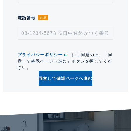
用】ｷﾞｶﾞﾏﾝｼｮﾝ利用料：550 円／月 【その他費用】
ｺﾝｼｪﾙｼﾞｭ利用料：110 円／月 【その他費用】ｺﾐｭﾆﾃ
ｨ形成費：300 円／月
電話番号
必須
取引形態
仲介
情報更新日
2026年7月31日
プライバシーポリシー
にご同意の上、「同
次回更新予定日
2026年8月14日
意して確認ページへ進む」ボタンを押してくだ
さい。
*「交通/駅徒歩」とは、当該物件の最寄駅(路線)、バス停、およびそこまでの徒歩所要
時間を表示します。
同意して確認ページへ進む
0