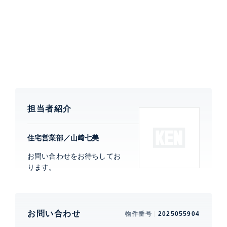
施設
■リフォーム済み住戸（2025年7月下旬完了）
・クロス全室張替え、洋室（8.5帖）フローリング施工
・トイレ交換、コンロ五徳交換等
【ブランズ渋谷常盤松について】
ブランズ渋谷常磐松は、東四丁目の交差点から島津家下
屋敷跡に沿って西へ100m進んだ南側に建つ、東急不動
担当者紹介
産のブランズシリーズの一作です。総戸数は72戸、南
北に長い敷地によりエントランスまでのアプローチを大
住宅営業部／山﨑七美
きく取り、住まう人のプライバシーを確保。1階部分が
お問い合わせをお待ちしてお
道路面より3.8m高く設置されているなど、眺望にも配
ります。
慮されたマンションです。
特徴
角部屋、 眺望良好、 バルコニー、 ルーフバ
お問い合わせ
物件番号
2025055904
ルコニー、 2面採光、 2面バルコニー、