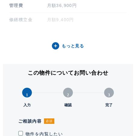
管理費
月額36,900円
修繕積立金
月額9,400円
その他費用
月額 合計3,380円（細目は備考項目
をご参照ください）
もっと見る
間取り / 方位
3LDK / 西
専有面積
105.29㎡ (31.85坪)
この物件についてお問い合わせ
バルコニー関連
7.2㎡
1
2
3
階建 / 所在階
地上13階 地下1階建 / 7階部分
入力
確認
完了
構造 / 総戸数
鉄筋コンクリート造 / 72戸
ご相談内容
必須
竣工
2017年9月
物件を内覧したい