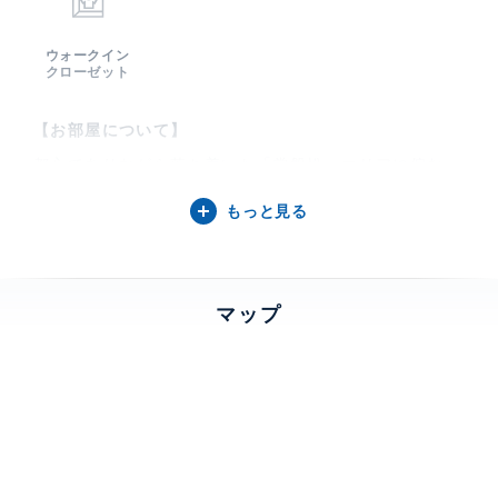
ウォークイン
クローゼット
【お部屋について】
都心でありながら落ち着いた「常盤松」エリアに佇む
豊かな緑に包まれた高台に建つレジデンス
もっと見る
南西・北西角部屋につき陽当たり・眺望に優れた住戸
防犯性の高いセキュリティ・２４時間有人管理
■全居室にバルコニーが付いており暖かな陽を感じられ
マップ
ます
■約20帖あるLDKでご家族とゆっくりした時間を過ごせ
ます
■オープンキッチンで開放的なリビングルームを演出
■SIC、WIC付きの収納豊富な間取り設計
■ホテルライクなコンシェルジュサービス、充実の共用