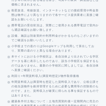
付き等の表示がある場合を除き、写真中の家具・調度品などは
価格に含まれません。
衛星放送、有線放送、インターネットなどの接続環境や料金形
態は物件により異なりますので各サービス提供業者に直接ご確
認をお願いいたします。
携帯電話の受信状況は、実際にご使用される携帯電話で室内か
ら通話確認をお願い致します。
設備、施設は別途契約や利用料金がかかるものもございますの
でご確認をお願いいたします。
小学校までの道のりはGoogleマップを利用して算出してお
り、実際の道のりと異なる場合があります。
本サイトにおける小学校区は、各自治体より出されている学区
データを基に表示したものであり、該当小学校区を保証するも
のではありません。最新の小学校区に関しましては、各自治体
へ直接ご確認ください。
利回り=年間賃料収入(満室時想定)/物件取得価格
年間賃料収入は満室時を想定した賃料収入であり、公租公課そ
の他当該物件を維持管理するために必要な費用等の控除前のも
のです。また、賃料収入が確実に得られる事を保証するもので
はありません。
建築条件付土地について：土地売買契約後一定期間内に売主の
指定する建築業者との間で住宅の建築請負契約を締結して頂く