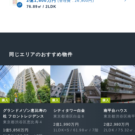
2億1,800万円
(管理費 : 26,900円)
76.89㎡ / 2LDK
同じエリアのおすすめ物件
購入
購入
購入
グランドメゾン恵比寿の
シティタワー白金
南平台ハウス
杜 フロントレジデンス
東京都港区白金６
東京都渋谷区南
東京都渋谷区恵比寿４
2億1,990万円
2億2,980万円
1億5,850万円
1LDK+S / 61.98㎡ / 7階
2LDK / 75.32㎡ 