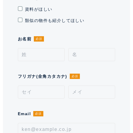
敷地権利
所有権
資料がほしい
現況
空室
類似の物件も紹介してほしい
引渡時期
相談
お名前
必須
分譲会社
東急不動産 株式会社
管理 / 勤務形態
全部委託 / 日勤管理
駐車場
有 34,000～42,000円 ※空き状況を
フリガナ(全角カタカナ)
必須
お問い合わせください。
通学区域小学校
常磐松小学校(約300m)
通学経路
Email
必須
備考
【その他費用】ﾌﾚｯﾂ･ﾃﾚﾋﾞ利用料：550 円／月 【そ
の他費用】ﾌﾚｯﾂ光使用料：1,870 円／月 【その他費