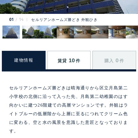
01
14
セルリアンホームズ勝どき 外観ひき
10
0
建物情報
賃貸
件
購入
件
セルリアンホームズ勝どきは晴海通りから区立月島第二
小学校の北側に沿って入った先、月島第二幼稚園のはす
向かいに建つ26階建ての高層マンションです。外観はラ
イトブルーの低層階から上層に至るにつれてクリーム色
に変わる、空と水の風景を意識した意匠となっておりま
す。