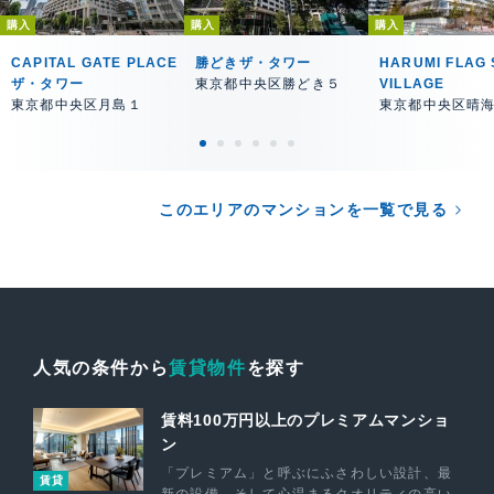
購入
購入
購入
CAPITAL GATE PLACE
勝どきザ・タワー
HARUMI FLAG 
ザ・タワー
東京都中央区勝どき５
VILLAGE
東京都中央区月島１
東京都中央区晴
このエリアのマンションを一覧で見る
人気の条件から
賃貸物件
を探す
賃料100万円以上のプレミアムマンショ
ン
「プレミアム」と呼ぶにふさわしい設計、最
賃貸