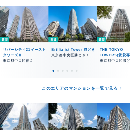
賃貸
賃貸
賃貸
リバーシティ21イースト
Brillia ist Tower 勝どき
THE TOKYO
タワーズⅡ
東京都中央区勝どき１
TOWERS(賃貸
東京都中央区佃２
東京都中央区勝
このエリアのマンションを一覧で見る