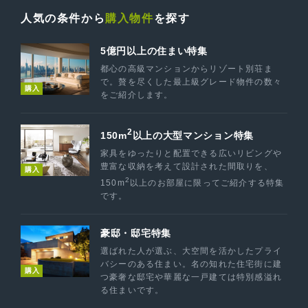
人気の条件から
購入物件
を探す
5億円以上の住まい特集
都心の高級マンションからリゾート別荘ま
で。贅を尽くした最上級グレード物件の数々
購入
をご紹介します。
2
150m
以上の大型マンション特集
家具をゆったりと配置できる広いリビングや
豊富な収納を考えて設計された間取りを、
購入
2
150m
以上のお部屋に限ってご紹介する特集
です。
豪邸・邸宅特集
選ばれた人が選ぶ、大空間を活かしたプライ
バシーのある住まい。名の知れた住宅街に建
購入
つ豪奢な邸宅や華麗な一戸建ては特別感溢れ
る住まいです。