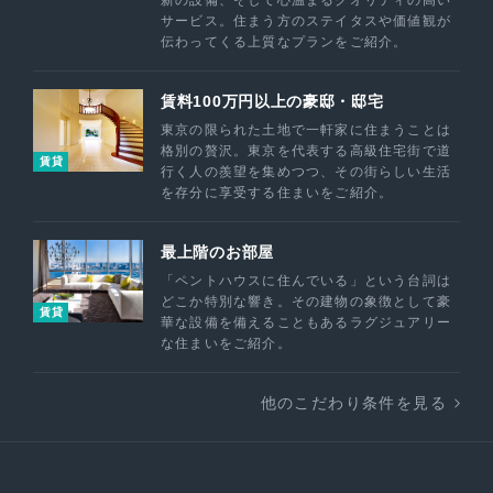
新の設備、そして心温まるクオリティの高い
サービス。住まう方のステイタスや価値観が
伝わってくる上質なプランをご紹介。
賃料100万円以上の豪邸・邸宅
東京の限られた土地で一軒家に住まうことは
格別の贅沢。東京を代表する高級住宅街で道
賃貸
行く人の羨望を集めつつ、その街らしい生活
を存分に享受する住まいをご紹介。
最上階のお部屋
「ペントハウスに住んでいる」という台詞は
どこか特別な響き。その建物の象徴として豪
賃貸
華な設備を備えることもあるラグジュアリー
な住まいをご紹介。
他のこだわり条件を見る