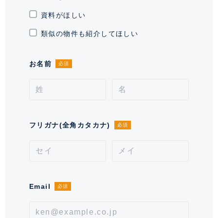
資料がほしい
通学区域小学校
月島第二小学校(約100m)
類似の物件も紹介してほしい
契約形態
定期借家契約
お名前
必須
契約期間（期日）
2年
入居諸条件
ペット不可、 住居兼事務所不可、
保証会社必須
備考
フリガナ(全角カタカナ)
必須
■鍵交換費用が別途発生致します。■口座振替手数料が
別途発生致します。■エアコンクリーニング費用が別途
発生致します。■保証会社必須。【月次型】初回保証料:
契約時月額賃料等の40%、継続保証料:毎月月額賃料等
の1%(※保証委託最低金額 初回5万円、継続 月次
Email
必須
1000円)。【年次型】初回保証料:契約時月額賃料等の
50%、継続保証料:毎年1万円。※契約型は保証会社によ
る。