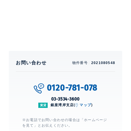
相談可(グランドピアノ不可)
建物設備・施設
エレベーター、 宅配ボックス、 敷地
内ゴミ置場、 フロントサービス、 オ
ートロック、 24時間有人管理
セルリアンホームズ勝どき
建物詳細
お問い合わせ
物件番号
2021080548
0
0120-781-078
03-3534-3600
銀座湾岸支店(
マップ
)
賃貸
※お電話でお問い合わせの場合は「ホームページ
を見て」とお伝えください。