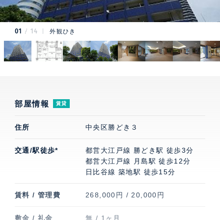
01
14
外観ひき
部屋情報
賃貸
住所
中央区勝どき３
交通/駅徒歩*
都営大江戸線 勝どき駅 徒歩3分
都営大江戸線 月島駅 徒歩12分
日比谷線 築地駅 徒歩15分
賃料 / 管理費
268,000円 / 20,000円
敷金 / 礼金
無 / 1ヶ月