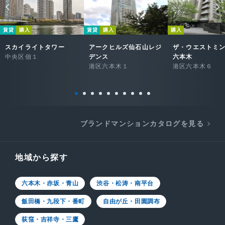
賃貸
購入
賃貸
購入
購入
スカイライトタワー
アークヒルズ仙石山レジ
ザ・ウエストミ
中央区佃１
デンス
六本木
港区六本木１
港区六本木６
ブランドマンションカタログを見る
地域から探す
六本木・赤坂・青山
渋谷・松涛・南平台
飯田橋・九段下・番町
自由が丘・田園調布
荻窪・吉祥寺・三鷹