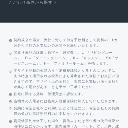
こだわり条件から探す
契約成立の場合、弊社に対して仲介手数料として賃料の1.1カ
月分相当額のお支払いの承諾をお願いいたします。
間取り表記の詳細：数字＝「居室数」、L=「リビングルー
ム」、D＝「ダイニングルーム」、K＝「キッチン」、S=「サ
ービスルーム」、F＝「ファミリールーム」を指します。
本サイト記載の金額のうち消費税課税となるものについては、
支払時点で適用される税率により算出された金額でお支払い頂
きますので、本サイト上の金額と、実際にお支払い頂く金額と
が異なる場合があることを予めご了承ください。
住宅に関する賃料・管理費は非課税です。
当物件の入居者には借家人賠償保険に加入していただきます。
契約に保証会社をご利用いただく場合には、保証会社との契約
締結並びに保証委託料のお支払をいただきます。
賃貸借契約が終了した場合、賃借人または居住者の使用状況や
清掃状況にかかわらず、室内清掃（カーペット、壁、天井、建