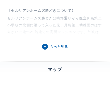
【セルリアンホームズ勝どきについて】
セルリアンホームズ勝どきは晴海通りから区立月島第二
小学校の北側に沿って入った先、月島第二幼稚園のはす
向かいに建つ26階建ての高層マンションです。外観は
ライトブルーの低層階から上層に至るにつれてクリーム
色に変わる、空と水の風景を意識した意匠となっており
もっと見る
ます。
特徴
楽器相談、 バルコニー、 一部フロー
マップ
リング
部屋設備
エアコン、 給湯、 室内洗濯機置場、 浴室乾燥機、 追
焚、 バストイレ別、 洗面所独立、 クローゼット、 シ
ューズクローゼット、 ガスコンロ、 グリル付き、 コン
ロ2口、 カウンターキッチン、 CATV、 BS、 ■ピアノ