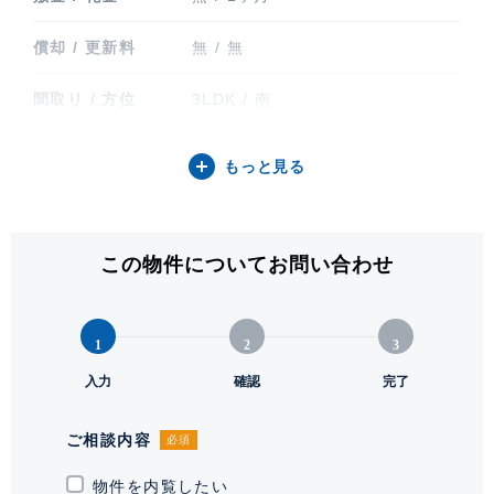
償却 / 更新料
無 / 無
間取り / 方位
3LDK / 南
専有面積
72.31㎡ (21.87坪)
もっと見る
バルコニー関連
バルコニー
階建 / 所在階
地上26階 地下1階建 / 4階部分
この物件についてお問い合わせ
構造 / 総戸数
鉄筋コンクリート造 / 223戸
1
2
3
竣工
2001年2月
入力
確認
完了
入居可能日
要相談
ご相談内容
必須
駐輪場・バイク置
駐輪場有り 駐輪場2台(区画指定
き場
物件を内覧したい
有、変更不可)