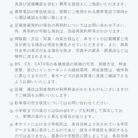
具及び設備機器を含む）費用を賃借人にご負担いただきます。
携帯電話の受信状況は、実際にご使用される携帯電話で室内か
ら通話確認をお願い致します。
定期借家契約の場合の再契約についてはお問い合わせ下さい。
尚、再契約が可能な場合は、別途再契約料等がかかります。
間取図・方位・写真・内装仕様など、本サイトの記載概要と現
況が異なる場合は現況を優先させていただきます。また、家具
付き等の表示がある場合を除き、写真中の家具・調度品などは
物件に含まれません。
BS、CS、CATV等の各種放送の視聴の可否、視聴方法、料金
形態、並びにインターネットの接続環境、料金形態は、物件別
に異なりますので、各サービスの提供業者に直接ご確認下さる
ようお願いいたします。
設備、施設は別途契約や利用料金がかかるものもございますの
でご確認をお願いいたします。
駐車場の空き状況についてはお問い合わせください。
小学校までの道のりはGoogleマップを利用して算出してお
り、実際の道のりと異なる場合があります。
本サイトにおける小学校区は、各自治体より出されている学区
データを基に表示したものであり、該当小学校区を保証するも
のではありません。最新の小学校区に関しましては、各自治体