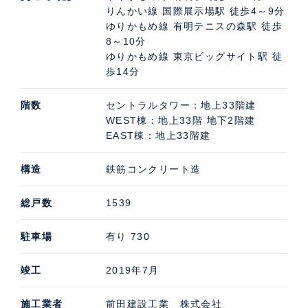
りんかい線 国際展示場駅 徒歩4～9分
ゆりかもめ線 有明テニスの森駅 徒歩
8～10分
ゆりかもめ線 東京ビッグサイト駅 徒
歩14分
階数
セントラルタワー：地上33階建
WEST棟：地上33階 地下2階建
EAST棟：地上33階建
構造
鉄筋コンクリート造
総戸数
1539
駐車場
有り 730
竣工
2019年7月
施工業者
前田建設工業 株式会社