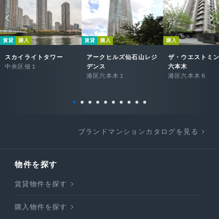
賃貸
購入
賃貸
購入
購入
スカイライトタワー
アークヒルズ仙石山レジ
ザ・ウエストミ
中央区佃１
デンス
六本木
港区六本木１
港区六本木６
ブランドマンションカタログを見る
物件を探す
賃貸物件を探す
購入物件を探す