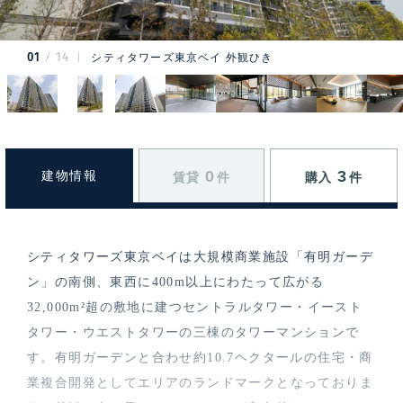
01
14
シティタワーズ東京ベイ 外観ひき
0
3
建物情報
賃貸
件
購入
件
シティタワーズ東京ベイは大規模商業施設「有明ガーデ
ン」の南側、東西に400m以上にわたって広がる
32,000m²超の敷地に建つセントラルタワー・イースト
タワー・ウエストタワーの三棟のタワーマンションで
す。有明ガーデンと合わせ約10.7ヘクタールの住宅・商
業複合開発としてエリアのランドマークとなっておりま