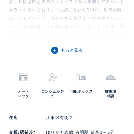
す。外観は白と黒のコントラストが印象的なアクセント
カラーを用いており、その総戸数は1,539戸。歩車分離
のランドスケープ、安心の免震構造など大規模マンショ
ンならではの様々な工夫が施されております。シティタ
ワーズ東京ベイでは2層吹抜けのエントランスホールと
エスカレータを配したエントランスホール、ラグジュア
もっと見る
リーなパーティラウンジなどの共用設備も豊富。
シティタワーズ東京ベイ セントラルタワー・イースト
タワー・ウエストタワーの中古住宅購入・賃貸・売却査
定などのご相談は、高級不動産の取扱いに特化したケ
ン・コーポレーションにお任せください。担当は銀座湾
オート
コンシェルジ
宅配ボックス
駐車場
岸支店です。シティタワーズ東京ベイの募集（貸す・売
ロック
ュ
相談
る）に際しての価格・賃料などお気軽にご連絡いただけ
れば幸いです。
住所
江東区有明２
交通/駅徒歩*
ゆりかもめ線 有明駅 徒歩3～5分