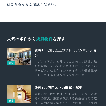
は
こちら
からご確認ください。
人気の条件から
賃貸物件
を探す
賃料100万円以上のプレミアムマンショ
ン
「プレミアム」と呼ぶにふさわしい設計、最
賃貸
新の設備、そして心温まるクオリティの高い
サービス。住まう方のステイタスや価値観が
伝わってくる上質なプランをご紹介。
賃料100万円以上の豪邸・邸宅
東京の限られた土地で一軒家に住まうことは
格別の贅沢。東京を代表する高級住宅街で道
賃貸
行く人の羨望を集めつつ、その街らしい生活