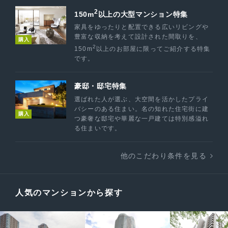
2
150m
以上の大型マンション特集
家具をゆったりと配置できる広いリビングや
豊富な収納を考えて設計された間取りを、
購入
2
150m
以上のお部屋に限ってご紹介する特集
です。
豪邸・邸宅特集
選ばれた人が選ぶ、大空間を活かしたプライ
バシーのある住まい。名の知れた住宅街に建
購入
つ豪奢な邸宅や華麗な一戸建ては特別感溢れ
る住まいです。
他のこだわり条件を見る
人気のマンションから探す