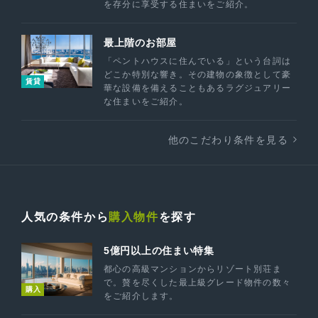
を存分に享受する住まいをご紹介。
最上階のお部屋
「ペントハウスに住んでいる」という台詞は
どこか特別な響き。その建物の象徴として豪
賃貸
華な設備を備えることもあるラグジュアリー
な住まいをご紹介。
他のこだわり条件を見る
人気の条件から
購入物件
を探す
5億円以上の住まい特集
都心の高級マンションからリゾート別荘ま
で。贅を尽くした最上級グレード物件の数々
購入
をご紹介します。