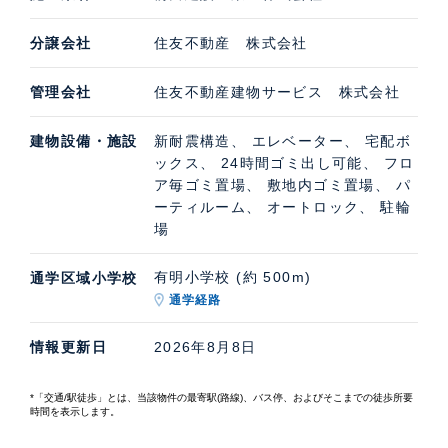
分譲会社
住友不動産 株式会社
管理会社
住友不動産建物サービス 株式会社
建物設備・施設
新耐震構造、 エレベーター、 宅配ボ
ックス、 24時間ゴミ出し可能、 フロ
ア毎ゴミ置場、 敷地内ゴミ置場、 パ
ーティルーム、 オートロック、 駐輪
場
有明小学校 (約 500m)
通学区域小学校
通学経路
情報更新日
2026年8月8日
*「交通/駅徒歩」とは、当該物件の最寄駅(路線)、バス停、およびそこまでの徒歩所要
時間を表示します。