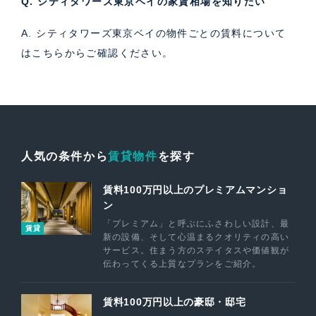
Q. シティタワーズ東京ベイの家賃相場を知りたい
A. シティタワーズ東京ベイの物件ごとの賃料について
は
こちら
からご確認ください。
人気の条件から
賃貸物件
を探す
賃料100万円以上のプレミアムマンショ
ン
「プレミアム」と呼ぶにふさわしい設計、最
賃貸
新の設備、そして心温まるクオリティの高い
サービス。住まう方のステイタスや価値観が
伝わってくる上質なプランをご紹介。
賃料100万円以上の豪邸・邸宅