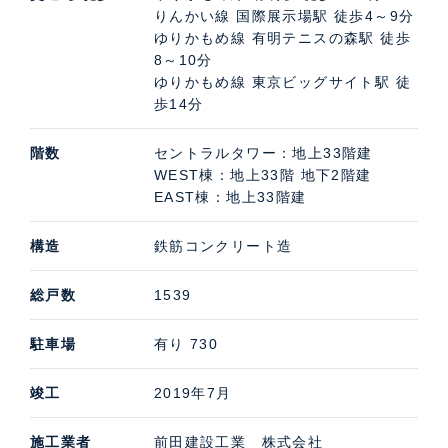
りんかい線 国際展示場駅 徒歩4～9分
ゆりかもめ線 有明テニスの森駅 徒歩
8～10分
ゆりかもめ線 東京ビッグサイト駅 徒
歩14分
階数
セントラルタワー：地上33階建
WEST棟：地上33階 地下2階建
EAST棟：地上33階建
構造
鉄筋コンクリート造
総戸数
1539
駐車場
有り 730
竣工
2019年7月
施工業者
前田建設工業 株式会社