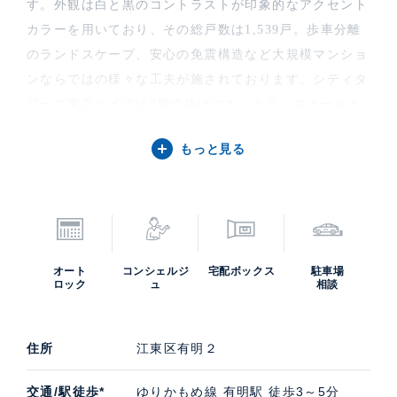
す。外観は白と黒のコントラストが印象的なアクセント
カラーを用いており、その総戸数は1,539戸。歩車分離
のランドスケープ、安心の免震構造など大規模マンショ
ンならではの様々な工夫が施されております。シティタ
ワーズ東京ベイでは2層吹抜けのエントランスホールと
エスカレータを配したエントランスホール、ラグジュア
もっと見る
リーなパーティラウンジなどの共用設備も豊富。
シティタワーズ東京ベイ セントラルタワー・イースト
タワー・ウエストタワーの中古住宅購入・賃貸・売却査
定などのご相談は、高級不動産の取扱いに特化したケ
ン・コーポレーションにお任せください。担当は銀座湾
オート
コンシェルジ
宅配ボックス
駐車場
岸支店です。シティタワーズ東京ベイの募集（貸す・売
ロック
ュ
相談
る）に際しての価格・賃料などお気軽にご連絡いただけ
れば幸いです。
住所
江東区有明２
交通/駅徒歩*
ゆりかもめ線 有明駅 徒歩3～5分