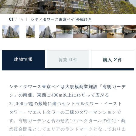
01
14
シティタワーズ東京ベイ 外観ひき
0
2
建物情報
賃貸
件
購入
件
シティタワーズ東京ベイは大規模商業施設「有明ガーデ
ン」の南側、東西に400m以上にわたって広がる
32,000m²超の敷地に建つセントラルタワー・イースト
タワー・ウエストタワーの三棟のタワーマンションで
す。有明ガーデンと合わせ約10.7ヘクタールの住宅・商
業複合開発としてエリアのランドマークとなっておりま