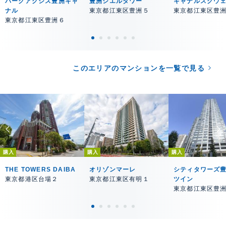
パークアクシス豊洲キャ
豊洲シエルタワー
キャナルスクウ
ナル
東京都江東区豊洲５
東京都江東区豊
東京都江東区豊洲６
このエリアのマンションを一覧で見る
購入
購入
購入
THE TOWERS DAIBA
オリゾンマーレ
シティタワーズ
東京都港区台場２
東京都江東区有明１
ツイン
東京都江東区豊