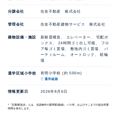
分譲会社
住友不動産 株式会社
管理会社
住友不動産建物サービス 株式会社
建物設備・施設
新耐震構造、 エレベーター、 宅配ボ
ックス、 24時間ゴミ出し可能、 フロ
ア毎ゴミ置場、 敷地内ゴミ置場、 パ
ーティルーム、 オートロック、 駐輪
場
有明小学校 (約 500m)
通学区域小学校
通学経路
情報更新日
2026年8月6日
*「交通/駅徒歩」とは、当該物件の最寄駅(路線)、バス停、およびそこまでの徒歩所要
時間を表示します。