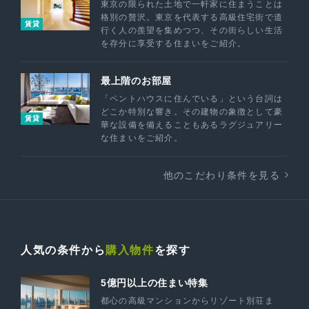
東京の限られた土地で一軒家に住まうことは
格別の贅沢。東京を代表する高級住宅街で道
賃貸
行く人の羨望を集めつつ、その街らしい生活
を存分に享受する住まいをご紹介。
最上階のお部屋
「ペントハウスに住んでいる」という台詞は
どこか特別な響き。その建物の象徴として豪
賃貸
華な設備を備えることもあるラグジュアリー
な住まいをご紹介。
他のこだわり条件を見る
人気の条件から
購入物件
を探す
5億円以上の住まい特集
都心の高級マンションからリゾート別荘ま