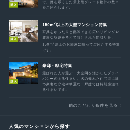
で。贅を尽くした最上級グレード物件の数々
購入
をご紹介します。
2
150m
以上の大型マンション特集
家具をゆったりと配置できる広いリビングや
豊富な収納を考えて設計された間取りを、
購入
2
150m
以上のお部屋に限ってご紹介する特集
です。
豪邸・邸宅特集
選ばれた人が選ぶ、大空間を活かしたプライ
バシーのある住まい。名の知れた住宅街に建
購入
つ豪奢な邸宅や華麗な一戸建ては特別感溢れ
る住まいです。
他のこだわり条件を見る
人気のマンションから探す