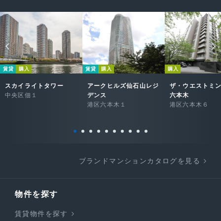
賃貸
購入
賃貸
購入
購入
スカイライトタワー
アークヒルズ仙石山レジ
ザ・ウエストミ
中央区佃１
デンス
六本木
港区六本木１
港区六本木６
ブランドマンションカタログを見る
物件を探す
賃貸物件を探す