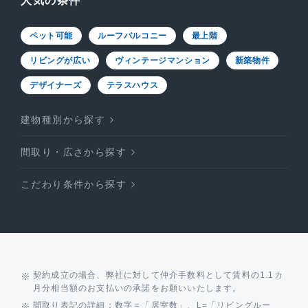
人気の条件
ペット可能
ルーフバルコニー
最上階
リビングが広い
ヴィンテージマンション
新築物件
デザイナーズ
テラスハウス
建物種別から探す
間取り・広さから探す
こだわり条件から探す
契約成立の場合、弊社に対して仲介手数料として賃料の1.1カ
月分相当額のお支払いの承諾をお願いいたします。
間取り表記の詳細：数字＝「居室数」、L=「リビングルー