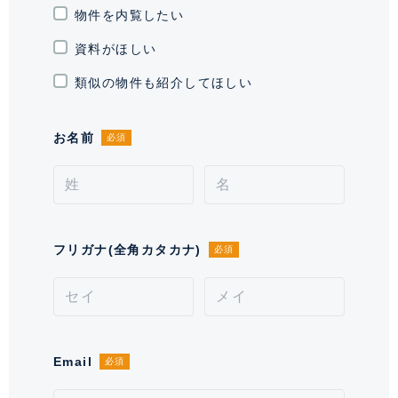
駐輪場・バイク置
物件を内覧したい
駐輪場有り 1住戸1台無料。ステッ
き場
カー代有り
資料がほしい
通学区域小学校
お茶の水小学校(約200m)
類似の物件も紹介してほしい
契約形態
普通借家契約
お名前
必須
契約期間（期日）
2年
入居諸条件
ペット不可、 住居兼事務所不可、
保証会社必須
フリガナ(全角カタカナ)
必須
備考
■口座振替の場合手数料が発生いたします。■鍵交換費
用が別途発生いたします。■保証会社必須。【月次型】
初回保証料:契約時月額賃料等の40%、継続保証料:毎月
月額賃料等の1%(※保証委託最低金額 初回5万円、継
Email
必須
続 月次1000円)。【年次型】初回保証料:契約時月額
賃料等の50%、継続保証料:毎年1万円。※契約型は保証