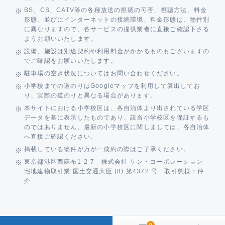
BS、CS、CATV等の各種放送の視聴の可否、視聴方法、料金
形態、並びにインターネットの接続環境、料金形態は、物件別
に異なりますので、各サービスの提供業者に直接ご確認下さる
ようお願いいたします。
設備、施設は別途契約や利用料金がかかるものもございますの
でご確認をお願いいたします。
駐車場の空き状況についてはお問い合わせください。
小学校までの道のりはGoogleマップを利用して算出してお
り、実際の道のりと異なる場合があります。
本サイトにおける小学校区は、各自治体より出されている学区
データを基に表示したものであり、該当小学校区を保証するも
のではありません。最新の小学校区に関しましては、各自治体
へ直接ご確認ください。
掲載している物件が万が一成約の際はご了承ください。
東京都港区西麻布1-2-7 株式会社 ケン・コーポレーション
宅地建物取引業 国土交通大臣 (8) 第4372 号 取引態様：仲
介
0