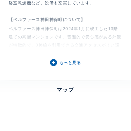
浴室乾燥機など、設備も充実しています。
【ベルファース神田神保町について】
ベルファース神田神保町は2024年1月に竣工した13階
建ての高層マンションです。普遍的で安心感がある外観
が特徴的で、3路線を利用できる交通アクセスがよい環
境です。物件の周辺にはセブン-イレブン 神田神保町1
丁目店(210m、2024年2月時点)、マルエツプチ神田神
もっと見る
保町二丁目店(300m、2024年2月時点)などがありま
す。
マップ
特徴
最上階、 バルコニー
部屋設備
エアコン、 給湯、 室内洗濯機置場、 浴室乾燥機、 追
焚、 バストイレ別、 洗面所独立、 クローゼット、 ウ