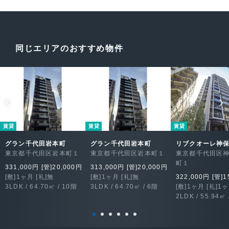
同じエリアのおすすめ物件
賃貸
賃貸
賃貸
グラン千代田岩本町
グラン千代田岩本町
リブクオーレ神
東京都千代田区岩本町１
東京都千代田区岩本町１
東京都千代田区
町１
331,000円 [管]20,000円
313,000円 [管]20,000円
[敷]1ヶ月 [礼]無
[敷]1ヶ月 [礼]無
322,000円 [管]1
3LDK / 64.70㎡ / 10階
3LDK / 64.70㎡ / 6階
[敷]1ヶ月 [礼]1
2LDK / 55.94㎡ 