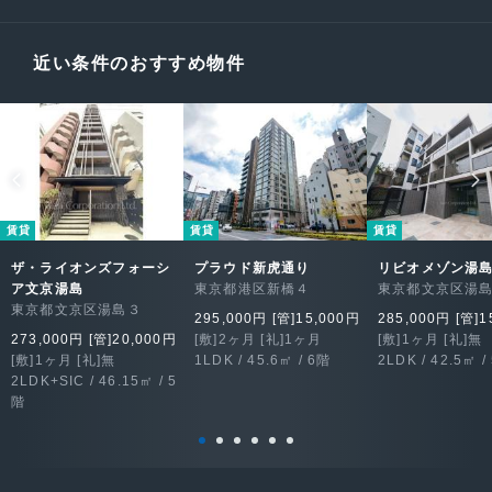
近い条件のおすすめ物件
賃貸
賃貸
賃貸
ザ・ライオンズフォーシ
プラウド新虎通り
リビオメゾン湯
ア文京湯島
東京都港区新橋４
東京都文京区湯
東京都文京区湯島３
295,000円 [管]15,000円
285,000円 [管]1
273,000円 [管]20,000円
[敷]2ヶ月 [礼]1ヶ月
[敷]1ヶ月 [礼]無
[敷]1ヶ月 [礼]無
1LDK / 45.6㎡ / 6階
2LDK / 42.5㎡ /
2LDK+SIC / 46.15㎡ / 5
階