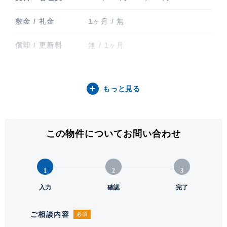
敷金 / 礼金
1ヶ月 / 無
償却 / 更新料
無 / 1ヶ月
間取り / 方位
1LDK / 東南
もっと見る
専有面積
42.21㎡ (12.76坪)
バルコニー関連
バルコニー(7㎡)
この物件についてお問い合わせ
階建 / 所在階
地上13階建 / 13階部分
構造 / 総戸数
鉄筋コンクリート造
1
2
3
竣工
入力
2024年1月
確認
完了
入居可能日
2026年8月中旬 予定
ご相談内容
必須