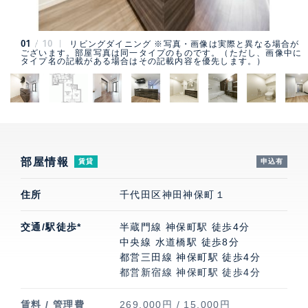
01
10
リビングダイニング ※写真・画像は実際と異なる場合が
ございます。部屋写真は同一タイプのものです。（ただし、画像中に
タイプ名の記載がある場合はその記載内容を優先します。）
部屋情報
賃貸
申込有
住所
千代田区神田神保町１
交通/駅徒歩*
半蔵門線 神保町駅 徒歩4分
中央線 水道橋駅 徒歩8分
都営三田線 神保町駅 徒歩4分
都営新宿線 神保町駅 徒歩4分
賃料 / 管理費
269,000円 / 15,000円