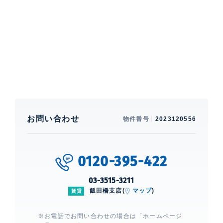
ォークインクローゼット、 シューズクローゼット、 グ
リル付き、 コンロ2口、 カウンターキッチン、 BS、
CS、 ■駐輪場ステッカー代別途あり
建物設備・施設
エレベーター、 宅配ボックス、 オー
トロック、 日勤管理
ベルファース神田神保町
建物詳細
お問い合わせ
物件番号
2023120556
0
0120-395-422
03-3515-3211
飯田橋支店(
マップ
)
賃貸
※お電話でお問い合わせの場合は「ホームページ