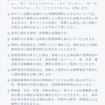
ム」、D＝「ダイニングルーム」、K＝「キッチン」、S=「サ
ービスルーム」、F＝「ファミリールーム」を指します。
本サイト記載の金額のうち消費税課税となるものについては、
支払時点で適用される税率により算出された金額でお支払い頂
きますので、本サイト上の金額と、実際にお支払い頂く金額と
が異なる場合があることを予めご了承ください。
住宅に関する賃料・管理費は非課税です。
当物件の入居者には借家人賠償保険に加入していただきます。
契約に保証会社をご利用いただく場合には、保証会社との契約
締結並びに保証委託料のお支払をいただきます。
賃貸借契約が終了した場合、賃借人または居住者の使用状況や
清掃状況にかかわらず、室内清掃（カーペット、壁、天井、建
具及び設備機器を含む）費用を賃借人にご負担いただきます。
携帯電話の受信状況は、実際にご使用される携帯電話で室内か
ら通話確認をお願い致します。
定期借家契約の場合の再契約についてはお問い合わせ下さい。
尚、再契約が可能な場合は、別途再契約料等がかかります。
間取図・方位・写真・内装仕様など、本サイトの記載概要と現
況が異なる場合は現況を優先させていただきます。また、家具
付き等の表示がある場合を除き、写真中の家具・調度品などは
物件に含まれません。