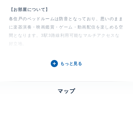
【お部屋について】
各住戸のベッドルームは防音となっており、思いのまま
に楽器演奏・映画鑑賞・ゲーム・動画配信を楽しめる空
間となります。3駅3路線利用可能なマルチアクセスな
好立地。
【フィシオ飯田橋について】
もっと見る
フィシオ飯田橋は2025年2月に竣工した14階建て・総
戸数26戸の高層マンションです。都市居住者向けのコ
ンパクトな仕様が特徴的で、ロケーションは交通アクセ
マップ
スと都市機能が充実した、OnもOffも利便性を享受でき
るエリアです。建物の設備として24時間有人や防犯カ
メラなどといった防犯設備、セキュリティを確保するオ
ートロックがついてます。