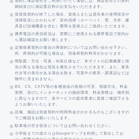
契約に保証会社をご利用いただく場合には、保証会社との契約
締結並びに保証委託料のお支払をいただきます。
賃貸借契約が終了した場合、賃借人または居住者の使用状況や
清掃状況にかかわらず、室内清掃（カーペット、壁、天井、建
具及び設備機器を含む）費用を賃借人にご負担いただきます。
携帯電話の受信状況は、実際にご使用される携帯電話で室内か
ら通話確認をお願い致します。
定期借家契約の場合の再契約についてはお問い合わせ下さい。
尚、再契約が可能な場合は、別途再契約料等がかかります。
間取図・方位・写真・内装仕様など、本サイトの記載概要と現
況が異なる場合は現況を優先させていただきます。また、家具
付き等の表示がある場合を除き、写真中の家具・調度品などは
物件に含まれません。
BS、CS、CATV等の各種放送の視聴の可否、視聴方法、料金
形態、並びにインターネットの接続環境、料金形態は、物件別
に異なりますので、各サービスの提供業者に直接ご確認下さる
ようお願いいたします。
設備、施設は別途契約や利用料金がかかるものもございますの
でご確認をお願いいたします。
駐車場の空き状況についてはお問い合わせください。
小学校までの道のりはGoogleマップを利用して算出してお