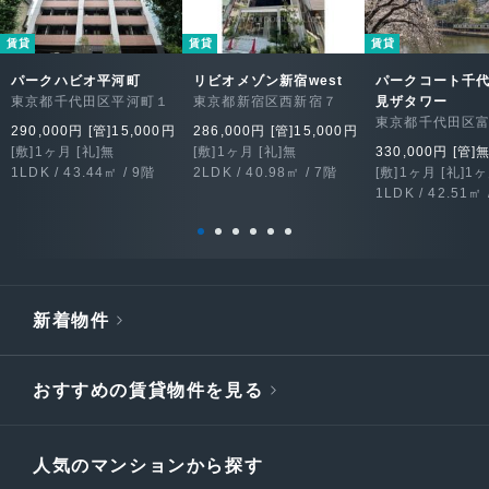
賃貸
賃貸
賃貸
パークハビオ平河町
リビオメゾン新宿west
パークコート千
東京都千代田区平河町１
東京都新宿区西新宿７
見ザタワー
東京都千代田区
290,000円 [管]15,000円
286,000円 [管]15,000円
[敷]1ヶ月 [礼]無
[敷]1ヶ月 [礼]無
330,000円 [管]
1LDK / 43.44㎡ / 9階
2LDK / 40.98㎡ / 7階
[敷]1ヶ月 [礼]1
1LDK / 42.51㎡ 
新着物件
おすすめの賃貸物件を見る
人気のマンションから探す