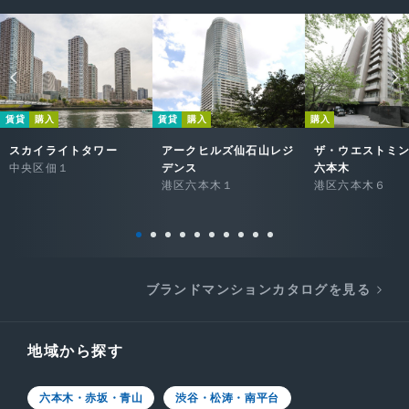
賃貸
購入
賃貸
購入
購入
スカイライトタワー
アークヒルズ仙石山レジ
ザ・ウエストミ
中央区佃１
デンス
六本木
港区六本木１
港区六本木６
ブランドマンションカタログを見る
地域から探す
六本木・赤坂・青山
渋谷・松涛・南平台