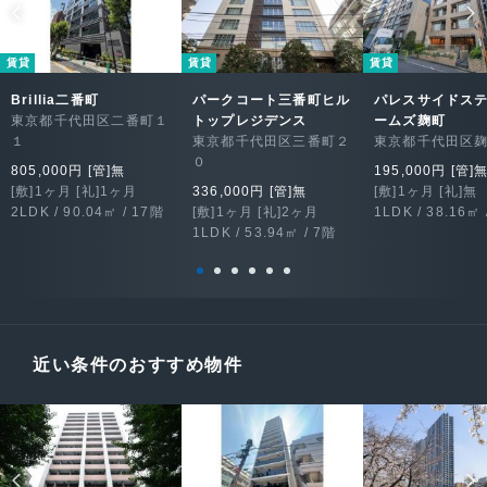
賃貸
賃貸
賃貸
Brillia二番町
パークコート三番町ヒル
パレスサイドス
東京都千代田区二番町１
トップレジデンス
ームズ麹町
１
東京都千代田区三番町２
東京都千代田区
０
805,000円 [管]無
195,000円 [管]
[敷]1ヶ月 [礼]1ヶ月
336,000円 [管]無
[敷]1ヶ月 [礼]無
2LDK / 90.04㎡ / 17階
[敷]1ヶ月 [礼]2ヶ月
1LDK / 38.16㎡ 
1LDK / 53.94㎡ / 7階
近い条件のおすすめ物件