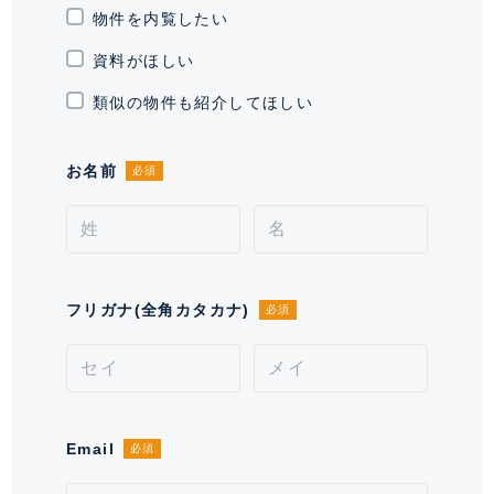
通学区域小学校
物件を内覧したい
富士見小学校(約600m)
資料がほしい
契約形態
普通借家契約
類似の物件も紹介してほしい
契約期間（期日）
2年
お名前
必須
入居諸条件
ペット相談(小型犬のみ)、 住居兼
事務所不可、 保証会社必須
備考
■口座振替利用時手数料が発生致します。■保証会社必
須。【月次型】初回保証料:契約時月額賃料等の40%、
フリガナ(全角カタカナ)
必須
継続保証料:毎月月額賃料等の1%(※保証委託最低金
額 初回5万円、継続 月次1000円)。【年次型】初回
保証料:契約時月額賃料等の50%、継続保証料:毎年1万
円。※契約型は保証会社による。
Email
必須
情報更新日
2026年8月6日