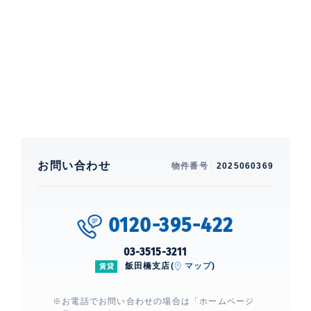
特徴
楽器相談、 バルコニー、 2面採光、
一部フローリング
部屋設備
エアコン、 給湯、 室内洗濯機置場、 浴室乾燥機、 追
焚、 バストイレ別、 洗面所独立、 クローゼット、 ウ
ォークインクローゼット、 シューズインクローゼッ
ト、 シューズクローゼット、 コンロ2口、 カウンター
キッチン、 BS、 CS
お問い合わせ
物件番号
2025060369
建物設備・施設
エレベーター、 宅配ボックス、 敷地
内ゴミ置場、 オートロック
0120-395-422
フィシオ飯田橋
03-3515-3211
建物詳細
飯田橋支店(
マップ
)
賃貸
※お電話でお問い合わせの場合は「ホームページ
0