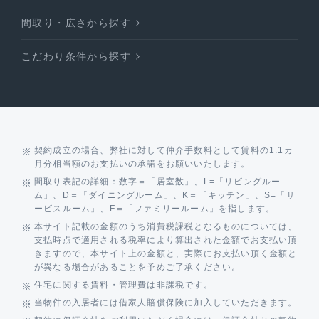
間取り・広さから探す
こだわり条件から探す
契約成立の場合、弊社に対して仲介手数料として賃料の1.1カ
月分相当額のお支払いの承諾をお願いいたします。
間取り表記の詳細：数字＝「居室数」、L=「リビングルー
ム」、D＝「ダイニングルーム」、K＝「キッチン」、S=「サ
ービスルーム」、F＝「ファミリールーム」を指します。
本サイト記載の金額のうち消費税課税となるものについては、
支払時点で適用される税率により算出された金額でお支払い頂
きますので、本サイト上の金額と、実際にお支払い頂く金額と
が異なる場合があることを予めご了承ください。
住宅に関する賃料・管理費は非課税です。
当物件の入居者には借家人賠償保険に加入していただきます。