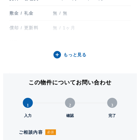
敷金 / 礼金
無 / 無
償却 / 更新料
無 / 1ヶ月
間取り / 方位
1LDK / 北東
もっと見る
専有面積
41.32㎡ (12.49坪)
バルコニー関連
バルコニー(7㎡)
この物件についてお問い合わせ
階建 / 所在階
地上14階建 / 14階部分
構造 / 総戸数
鉄筋コンクリート造 / 26戸
1
2
3
竣工
入力
2025年2月
確認
完了
入居可能日
即
ご相談内容
必須