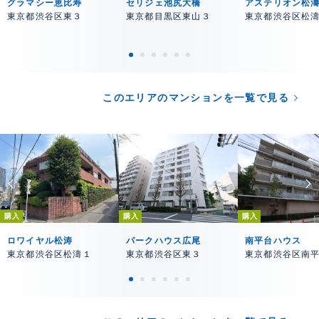
グラマシー恵比寿
セリジェ池尻大橋
アステリオン松
東京都渋谷区東３
東京都目黒区東山３
東京都渋谷区松
このエリアのマンションを一覧で見る
購入
購入
購入
ロワイヤル松涛
パークハウス広尾
南平台ハウス
東京都渋谷区松濤１
東京都渋谷区東３
東京都渋谷区南