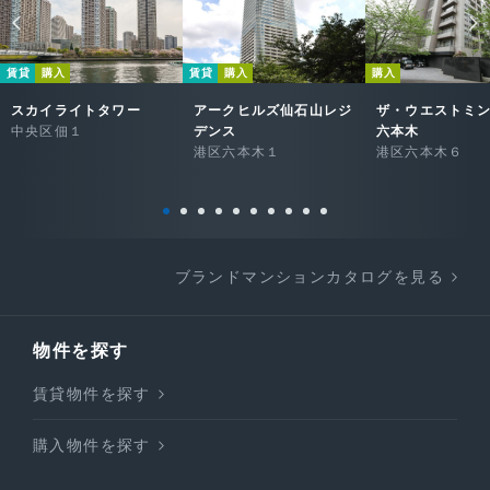
賃貸
購入
賃貸
購入
購入
スカイライトタワー
アークヒルズ仙石山レジ
ザ・ウエストミ
中央区佃１
デンス
六本木
港区六本木１
港区六本木６
ブランドマンションカタログを見る
物件を探す
賃貸物件を探す
購入物件を探す