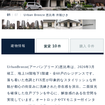
01
07
Urban Breeze 恵比寿 外観ひき
10
0
建物情報
賃貸
件
購入
件
UrbanBreeze(アーバンブリーズ)恵比寿は、2026年3月
竣工、地上14階地下1階建・全60戸のレジデンスです。
落ち着いた色調とFIX窓が印象的なスタイリッシュな外
観が都心の街並みに洗練された存在感を演出。二面採光
を確保した住戸プランを中心に、解放感のある住空間を
実現しています。オートロックやTVモニター付インタ