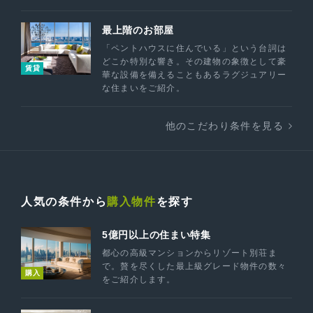
最上階のお部屋
「ペントハウスに住んでいる」という台詞は
どこか特別な響き。その建物の象徴として豪
賃貸
華な設備を備えることもあるラグジュアリー
な住まいをご紹介。
他のこだわり条件を見る
人気の条件から
購入物件
を探す
5億円以上の住まい特集
都心の高級マンションからリゾート別荘ま
で。贅を尽くした最上級グレード物件の数々
購入
をご紹介します。