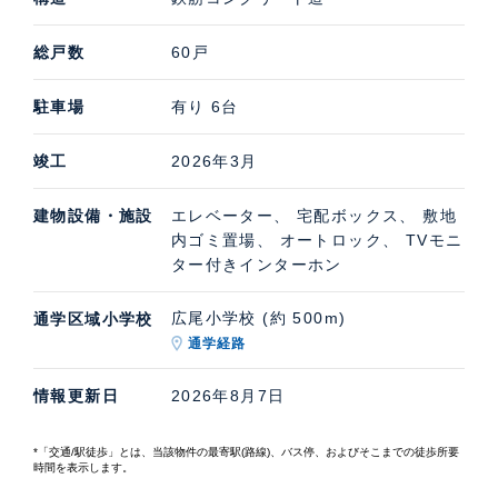
総戸数
60戸
駐車場
有り 6台
竣工
2026年3月
建物設備・施設
エレベーター、 宅配ボックス、 敷地
内ゴミ置場、 オートロック、 TVモニ
ター付きインターホン
広尾小学校 (約 500m)
通学区域小学校
通学経路
情報更新日
2026年8月7日
*「交通/駅徒歩」とは、当該物件の最寄駅(路線)、バス停、およびそこまでの徒歩所要
時間を表示します。