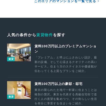
このエリアのマンションを一覧で見る
人気の条件から
賃貸物件
を探す
賃料100万円以上のプレミアムマンショ
ン
「プレミアム」と呼ぶにふさわしい設計、最
賃貸
新の設備、そして心温まるクオリティの高い
サービス。住まう方のステイタスや価値観が
伝わってくる上質なプランをご紹介。
賃料100万円以上の豪邸・邸宅
東京の限られた土地で一軒家に住まうことは
格別の贅沢。東京を代表する高級住宅街で道
賃貸
行く人の羨望を集めつつ、その街らしい生活
を存分に享受する住まいをご紹介。