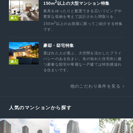
2
150m
以上の大型マンション特集
家具をゆったりと配置できる広いリビングや
豊富な収納を考えて設計された間取りを、
購入
2
150m
以上のお部屋に限ってご紹介する特集
です。
豪邸・邸宅特集
選ばれた人が選ぶ、大空間を活かしたプライ
バシーのある住まい。名の知れた住宅街に建
購入
つ豪奢な邸宅や華麗な一戸建ては特別感溢れ
る住まいです。
他のこだわり条件を見る
人気のマンションから探す