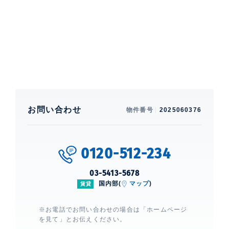
ウォークインクローゼット、 シューズクローゼット、
ガスコンロ、 グリル付き、 コンロ3口、 食洗機、 シス
テムキッチン、 BS、 CS、 ネット使用料不要、 ■駐輪
場1台無料
建物設備・施設
エレベーター、 宅配ボックス、 敷地
内ゴミ置場、 オートロック
お問い合わせ
物件番号
2025060376
イプセ白金
建物詳細
0120-512-234
0
03-5413-5678
国内部(
マップ
)
賃貸
※お電話でお問い合わせの場合は「ホームページ
を見て」とお伝えください。