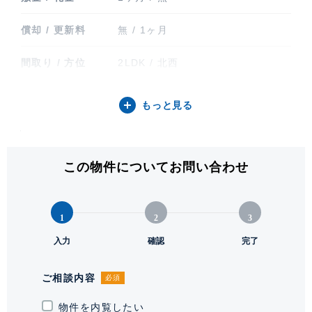
償却 / 更新料
無 / 1ヶ月
間取り / 方位
2LDK / 北西
専有面積
48.62㎡ (14.70坪)
もっと見る
バルコニー関連
バルコニー
階建 / 所在階
地上5階建 / 3階部分
この物件についてお問い合わせ
構造 / 総戸数
鉄筋コンクリート造
1
2
3
竣工
2025年7月
入力
確認
完了
入居可能日
即
ご相談内容
必須
通学区域小学校
白金小学校(約600m)
物件を内覧したい