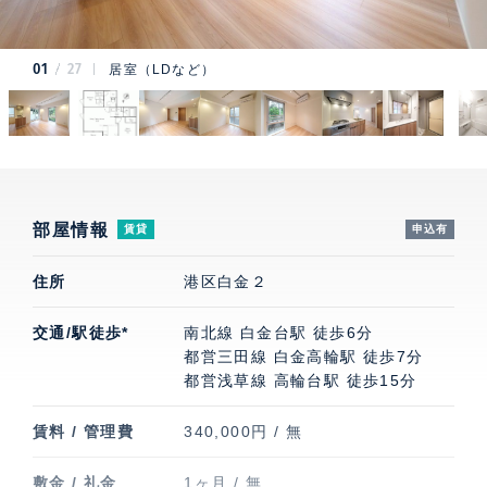
01
27
居室（LDなど）
部屋情報
賃貸
申込有
住所
港区白金２
交通/駅徒歩*
南北線 白金台駅 徒歩6分
都営三田線 白金高輪駅 徒歩7分
都営浅草線 高輪台駅 徒歩15分
賃料 / 管理費
340,000円 / 無
敷金 / 礼金
1ヶ月 / 無