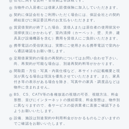
住宅に関する賃料・管理費は非課税です。
当物件の入居者には借家人賠償保険に加入していただきます。
契約に保証会社をご利用いただく場合には、保証会社との契約
締結並びに保証委託料のお支払をいただきます。
賃貸借契約が終了した場合、賃借人または居住者の使用状況や
清掃状況にかかわらず、室内清掃（カーペット、壁、天井、建
具及び設備機器を含む）費用を賃借人にご負担いただきます。
携帯電話の受信状況は、実際にご使用される携帯電話で室内か
ら通話確認をお願い致します。
定期借家契約の場合の再契約についてはお問い合わせ下さい。
尚、再契約が可能な場合は、別途再契約料等がかかります。
間取図・方位・写真・内装仕様など、本サイトの記載概要と現
況が異なる場合は現況を優先させていただきます。また、家具
付き等の表示がある場合を除き、写真中の家具・調度品などは
物件に含まれません。
BS、CS、CATV等の各種放送の視聴の可否、視聴方法、料金
形態、並びにインターネットの接続環境、料金形態は、物件別
に異なりますので、各サービスの提供業者に直接ご確認下さる
ようお願いいたします。
設備、施設は別途契約や利用料金がかかるものもございますの
でご確認をお願いいたします。