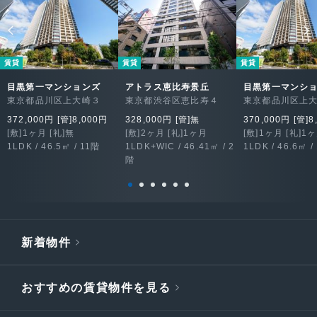
賃貸
賃貸
賃貸
目黒第一マンションズ
アトラス恵比寿景丘
目黒第一マンシ
東京都品川区上大崎３
東京都渋谷区恵比寿４
東京都品川区上
372,000円 [管]8,000円
328,000円 [管]無
370,000円 [管]8
[敷]1ヶ月 [礼]無
[敷]2ヶ月 [礼]1ヶ月
[敷]1ヶ月 [礼]1
1LDK / 46.5㎡ / 11階
1LDK+WIC / 46.41㎡ / 2
1LDK / 46.6㎡ /
階
新着物件
おすすめの賃貸物件を見る