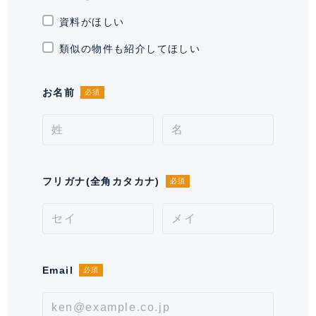
契約形態
普通借家契約
資料がほしい
契約期間（期日）
2年
類似の物件も紹介してほしい
入居諸条件
ペット不可、 住居兼事務所不可、
お名前
必須
保証会社必須
備考
■口座振替事務手数料が別途発生致します。■保証会社
必須。【月次型】初回保証料:契約時月額賃料等の
40%、継続保証料:毎月月額賃料等の1%(※保証委託最
フリガナ(全角カタカナ)
必須
低金額 初回5万円、継続 月次1000円)。【年次型】
初回保証料:契約時月額賃料等の50%、継続保証料:毎年
1万円。※契約型は保証会社による。
情報更新日
2026年8月7日
Email
必須
次回更新予定日
2026年8月21日