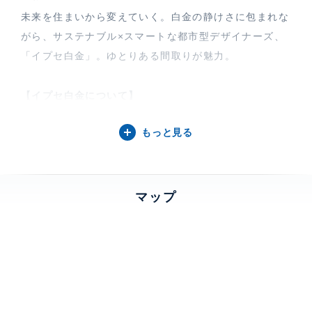
未来を住まいから変えていく。白金の静けさに包まれな
がら、サステナブル×スマートな都市型デザイナーズ、
「イプセ白金」。ゆとりある間取りが魅力。
【イプセ白金について】
白金台駅徒歩6分、白金高輪駅徒歩7分、国道1号線沿い
もっと見る
に位置する高い交通利便性の賃貸専用マンション。全住
戸角部屋で追焚き機能付きユニットバス、食器洗浄機、
床暖房など豊富な設備を備え、快適な住空間です。
マップ
特徴
デザイナーズ物件、 バルコニー、 2
面採光、 床暖房、 一部フローリング
部屋設備
全室エアコン、 給湯、 室内洗濯機置場、 浴室乾燥機、
追焚、 バストイレ別、 洗面所独立、 クローゼット、