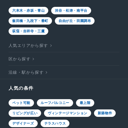
六本木・赤坂・青山
渋谷・松涛・南平台
飯田橋・九段下・番町
自由が丘・田園調布
荻窪・吉祥寺・三鷹
人気エリアから探す
区から探す
沿線・駅から探す
人気の条件
ペット可能
ルーフバルコニー
最上階
リビングが広い
ヴィンテージマンション
新築物件
デザイナーズ
テラスハウス