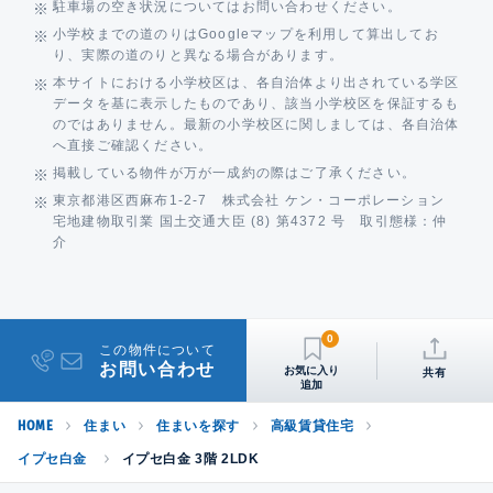
駐車場の空き状況についてはお問い合わせください。
小学校までの道のりはGoogleマップを利用して算出してお
り、実際の道のりと異なる場合があります。
本サイトにおける小学校区は、各自治体より出されている学区
データを基に表示したものであり、該当小学校区を保証するも
のではありません。最新の小学校区に関しましては、各自治体
へ直接ご確認ください。
掲載している物件が万が一成約の際はご了承ください。
東京都港区西麻布1-2-7 株式会社 ケン・コーポレーション
宅地建物取引業 国土交通大臣 (8) 第4372 号 取引態様：仲
介
0
この物件について
お問い合わせ
共有
HOME
住まい
住まいを探す
高級賃貸住宅
イプセ白金
イプセ白金 3階 2LDK