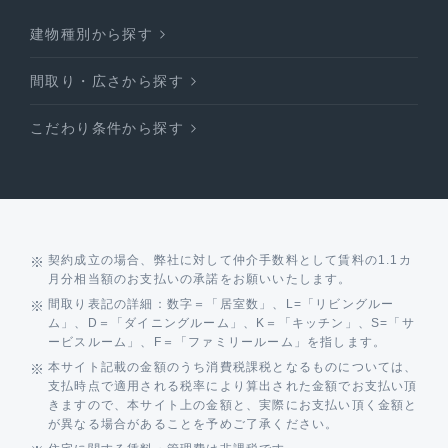
建物種別から探す
間取り・広さから探す
こだわり条件から探す
契約成立の場合、弊社に対して仲介手数料として賃料の1.1カ
月分相当額のお支払いの承諾をお願いいたします。
間取り表記の詳細：数字＝「居室数」、L=「リビングルー
ム」、D＝「ダイニングルーム」、K＝「キッチン」、S=「サ
ービスルーム」、F＝「ファミリールーム」を指します。
本サイト記載の金額のうち消費税課税となるものについては、
支払時点で適用される税率により算出された金額でお支払い頂
きますので、本サイト上の金額と、実際にお支払い頂く金額と
が異なる場合があることを予めご了承ください。