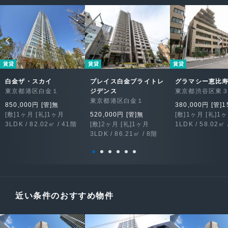
賃貸
賃貸
賃貸
白金ザ・スカイ
プレイス白金ブライトレ
グラマシー恵比
東京都港区白金１
ジデンス
東京都渋谷区東
東京都港区白金１
850,000円 [管]無
380,000円 [管]1
[敷]1ヶ月 [礼]1ヶ月
520,000円 [管]無
[敷]1ヶ月 [礼]1
3LDK / 82.02㎡ / 41階
[敷]2ヶ月 [礼]1ヶ月
1LDK / 58.02㎡ 
3LDK / 86.21㎡ / 8階
近い条件のおすすめ物件