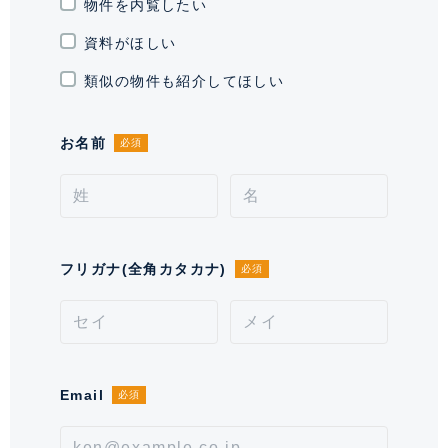
駐輪場・バイク置
物件を内覧したい
駐輪場有り 47台(平置)、 バイク置
き場
き場有り 1台(平置)
資料がほしい
通学区域小学校
代々木山谷小学校(約100m)
類似の物件も紹介してほしい
契約形態
普通借家契約
お名前
必須
契約期間（期日）
2年
入居諸条件
ペット相談(小型犬・猫計2匹迄)、
住居兼事務所相談、 保証会社必須
フリガナ(全角カタカナ)
必須
備考
■ペット飼育時・SOHO利用時敷金1ヶ月積増となりま
す。■SOHO利用時は「住居契約」※登記不可■エアコ
ン清掃費が別途発生いたします。 ■保証会社必須。
【月次型】初回保証料:契約時月額賃料等の40%、継続
Email
必須
保証料:毎月月額賃料等の1%(※保証委託最低金額 初
回5万円、継続 月次1000円)。【年次型】初回保証料:
契約時月額賃料等の50%、継続保証料:毎年1万円。※契