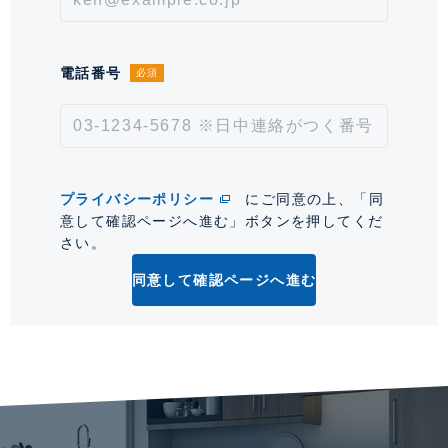
約型は保証会社による。※但し、(住居兼)事務所利用の
場合、初回保証料:契約時月額賃料の100%、継続保証
料:毎年10～100%
電話番号
必須
情報更新日
2026年8月7日
次回更新予定日
2026年8月21日
プライバシーポリシー
にご同意の上、「同
*「交通/駅徒歩」とは、当該物件の最寄駅(路線)、バス停、およびそこまでの徒歩所要
意して確認ページへ進む」ボタンを押してくだ
時間を表示します。
さい。
0
同意して確認ページへ進む