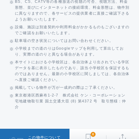
BS、CS、CATV等の各種放送の視聴の可否、視聴方法、料金
形態、並びにインターネットの接続環境、料金形態は、物件別
に異なりますので、各サービスの提供業者に直接ご確認下さる
ようお願いいたします。
設備、施設は別途契約や利用料金がかかるものもございますの
でご確認をお願いいたします。
駐車場の空き状況についてはお問い合わせください。
小学校までの道のりはGoogleマップを利用して算出してお
り、実際の道のりと異なる場合があります。
本サイトにおける小学校区は、各自治体より出されている学区
データを基に表示したものであり、該当小学校区を保証するも
のではありません。最新の小学校区に関しましては、各自治体
へ直接ご確認ください。
掲載している物件が万が一成約の際はご了承ください。
東京都港区西麻布1-2-7 株式会社 ケン・コーポレーション
宅地建物取引業 国土交通大臣 (8) 第4372 号 取引態様：仲
介
0
この物件について