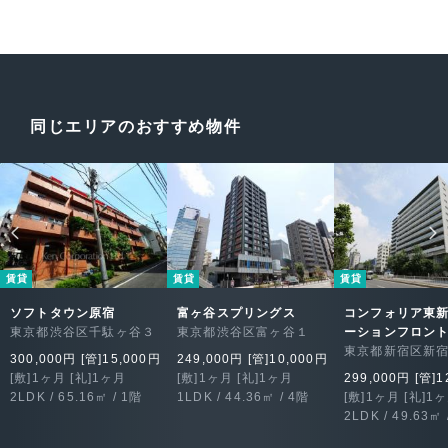
同じエリアのおすすめ物件
賃貸
賃貸
賃貸
ソフトタウン原宿
富ヶ谷スプリングス
コンフォリア東
東京都渋谷区千駄ヶ谷３
東京都渋谷区富ヶ谷１
ーションフロン
東京都新宿区新
300,000円 [管]15,000円
249,000円 [管]10,000円
[敷]1ヶ月 [礼]1ヶ月
[敷]1ヶ月 [礼]1ヶ月
299,000円 [管]1
2LDK / 65.16㎡ / 1階
1LDK / 44.36㎡ / 4階
[敷]1ヶ月 [礼]1
2LDK / 49.63㎡ 