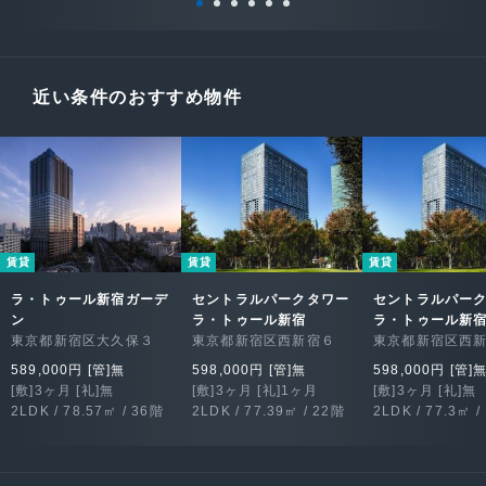
近い条件のおすすめ物件
賃貸
賃貸
賃貸
ラ・トゥール新宿ガーデ
セントラルパークタワー
セントラルパー
ン
ラ・トゥール新宿
ラ・トゥール新
東京都新宿区大久保３
東京都新宿区西新宿６
東京都新宿区西
589,000円 [管]無
598,000円 [管]無
598,000円 [管]
[敷]3ヶ月 [礼]無
[敷]3ヶ月 [礼]1ヶ月
[敷]3ヶ月 [礼]無
2LDK / 78.57㎡ / 36階
2LDK / 77.39㎡ / 22階
2LDK / 77.3㎡ /