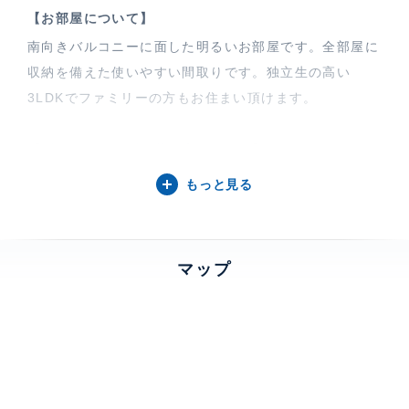
【お部屋について】
南向きバルコニーに面した明るいお部屋です。全部屋に
収納を備えた使いやすい間取りです。独立生の高い
3LDKでファミリーの方もお住まい頂けます。
【ザ・パークハビオ代々木について】
ザ・パークハビオ代々木は、2025年11月竣工の地上9
もっと見る
階・地下1階建て、全46戸のマンションです。甲州街道
から奥まった閑静な住宅街に位置し、落ち着いた住環境
を提供します。平置き駐車場や宅配ボックス、オートロ
マップ
ックなど充実した設備に加え、防犯カメラ・TVモニタ
ー付きインターホンで安心のセキュリティを確保、ペッ
ト・楽器相談も可能です。
特徴
楽器相談、 角部屋、 バルコニー、 2