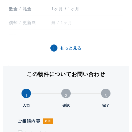
敷金 / 礼金
1ヶ月 / 1ヶ月
償却 / 更新料
無 / 1ヶ月
間取り / 方位
3LDK / 南
もっと見る
専有面積
75.14㎡ (22.72坪)
バルコニー関連
バルコニー
この物件についてお問い合わせ
階建 / 所在階
地上9階 地下1階建 / 6階部分
構造 / 総戸数
鉄筋コンクリート造 / 46戸
1
2
3
竣工
入力
2025年11月
確認
完了
入居可能日
即
ご相談内容
必須