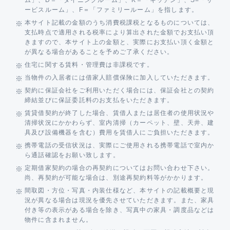
ム」、D＝「ダイニングルーム」、K＝「キッチン」、S=「サ
ービスルーム」、F＝「ファミリールーム」を指します。
本サイト記載の金額のうち消費税課税となるものについては、
支払時点で適用される税率により算出された金額でお支払い頂
きますので、本サイト上の金額と、実際にお支払い頂く金額と
が異なる場合があることを予めご了承ください。
住宅に関する賃料・管理費は非課税です。
当物件の入居者には借家人賠償保険に加入していただきます。
契約に保証会社をご利用いただく場合には、保証会社との契約
締結並びに保証委託料のお支払をいただきます。
賃貸借契約が終了した場合、賃借人または居住者の使用状況や
清掃状況にかかわらず、室内清掃（カーペット、壁、天井、建
具及び設備機器を含む）費用を賃借人にご負担いただきます。
携帯電話の受信状況は、実際にご使用される携帯電話で室内か
ら通話確認をお願い致します。
定期借家契約の場合の再契約についてはお問い合わせ下さい。
尚、再契約が可能な場合は、別途再契約料等がかかります。
間取図・方位・写真・内装仕様など、本サイトの記載概要と現
況が異なる場合は現況を優先させていただきます。また、家具
付き等の表示がある場合を除き、写真中の家具・調度品などは
物件に含まれません。