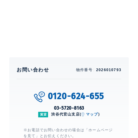
面採光、 床暖房、 一部フローリング
部屋設備
エアコン、 給湯、 室内洗濯機置場、 浴室乾燥機、 追
焚、 洗浄機能付便座、 バストイレ別、 洗面所独立、
クローゼット、 シューズクローゼット、 ガスコンロ、
コンロ3口、 カウンターキッチン、 光
建物設備・施設
エレベーター、 宅配ボックス、 敷地
内ゴミ置場、 オートロック、 防犯カ
お問い合わせ
物件番号
2026010793
メラ
0120-624-655
ザ・パークハビオ代々木
建物詳細
03-5720-8163
渋谷代官山支店(
マップ
)
賃貸
0
※お電話でお問い合わせの場合は「ホームページ
を見て」とお伝えください。