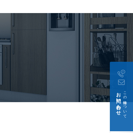
契約
談(※猫又は小型犬を併せ
匹以内)、 住居兼事務所不
証会社必須
1ヶ月積増猫又は小型犬を
保証料:毎月月額賃料等の
時月額賃料等の50%、継続
お問い合わせ
この物件について
月21日