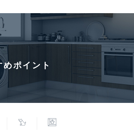
小学校(約500m)
契約形態
普通借家
入居諸条件
ペット相
て 3 
可、 保
すめポイント
ン清掃費91,850円■※猫又は小型犬を併せて 3 匹以内※敷金
社必須。【月次型】初回保証料:契約時月額賃料等の40%、継続
 初回5万円、継続 月次1000円)。【年次型】初回保証料:契約
契約型は保証会社による。
6年8月7日
次回更新予定日
2026年8
寄駅(路線)、バス停、およびそこまでの徒歩所要時間を表示します。
0