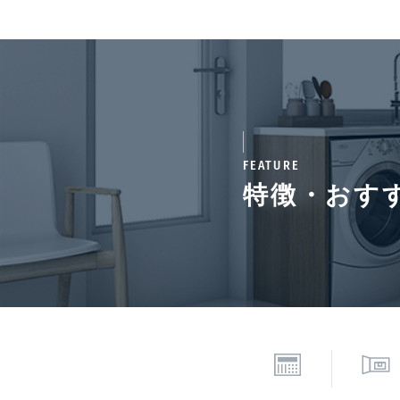
通学区域小学校
桜丘
契約期間（期日）
2年
備考
FEATURE
特徴・おす
■退去時:清掃費・エアコ
併せて3 匹以内■保証会
1%(※保証委託最低金額
保証料:毎年1万円。※
情報更新日
202
*「交通/駅徒歩」とは、当該物件の最