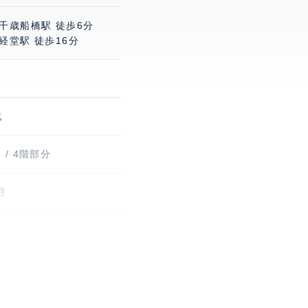
千歳船橋駅 徒歩6分
経堂駅 徒歩16分
北
 / 4階部分
月
り 有料。最新の空区画情
等はお問い合わせ下さ
イク置き場有り 有料。最新
情報、料金等はお問い合
い