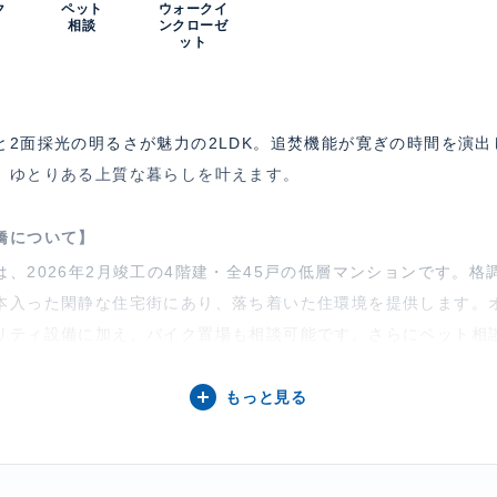
ク
ペット
ウォークイ
相談
ンクローゼ
ット
2面採光の明るさが魅力の2LDK。追焚機能が寛ぎの時間を演出
、ゆとりある上質な暮らしを叶えます。
橋について】
、2026年2月竣工の4階建・全45戸の低層マンションです。
本入った閑静な住宅街にあり、落ち着いた住環境を提供します。
リティ設備に加え、バイク置場も相談可能です。さらにペット相
も魅力のマンションです。
もっと見る
階、 2面採光、 一部フローリング