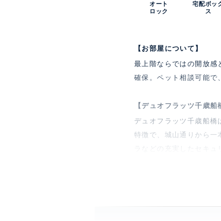
オート
宅配ボッ
ロック
ス
【お部屋について】
最上階ならではの開放感と
確保。ペット相談可能で
【デュオフラッツ千歳船
デュオフラッツ千歳船橋は
特徴で、城山通りから一
ラなどの充実したセキュ
ルに柔軟に対応できる点
特徴
最上