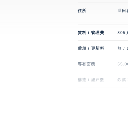
住所
世田
賃料 / 管理費
305,
償却 / 更新料
無 /
専有面積
55.
構造 / 総戸数
鉄筋
入居可能日
即