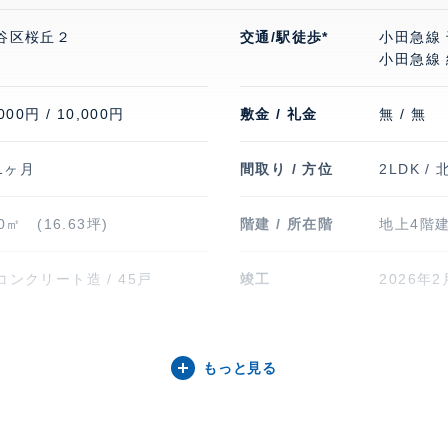
谷区桜丘２
交通/駅徒歩*
小田急線 
小田急線 
000円 / 10,000円
敷金 / 礼金
無 / 無
 1ヶ月
間取り / 方位
2LDK / 
00㎡ (16.63坪)
階建 / 所在階
地上4階建
コンクリート造 / 45戸
竣工
2026年2
駐輪場・バイク置
駐輪場有
き場
報、料金
もっと見る
い、 バ
の空区画
わせ下さ