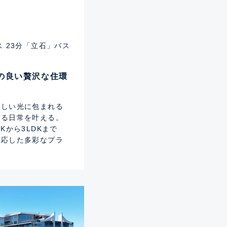
 23分「立石」バス
の良い贅沢な住環
々しい光に包まれる
れる日常を叶える。
Kから3LDKまで
対応した多彩なプラ