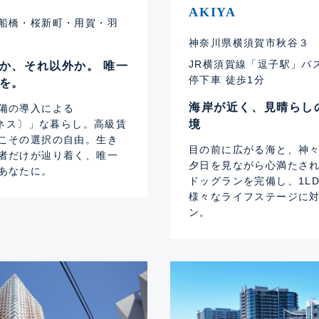
AKIYA
船橋・桜新町・用賀・羽
神奈川県横須賀市秋谷３
JR横須賀線「逗子駅」バス
か、それ以外か。 唯一
停下車 徒歩1分
を。
海岸が近く、見晴らし
備の導入による
ルネス〕」な暮らし。高級賃
境
こその選択の自由。生き
目の前に広がる海と、神
者だけが辿り着く、唯一
夕日を見ながら心満たさ
あなたに。
ドッグランを完備し、1LD
様々なライフステージに
ン。