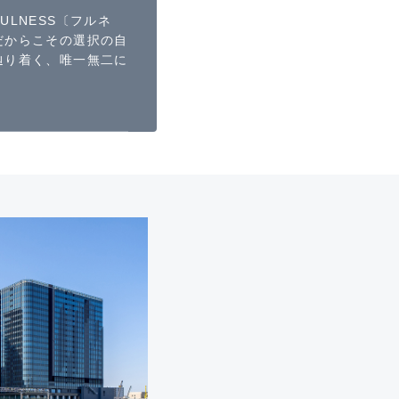
LNESS〔フルネ
だからこその選択の自
辿り着く、唯一無二に