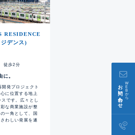
S RESIDENCE
ジデンス)
 徒歩2分
由に。
W
お問い合わせ
再開発プロジェクト
E
B
中心に位置する地上
か
ら
ンスです。広々とし
多彩な商業施設が整
圏の一角として、国
ふさわしい発展を遂