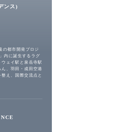
デンス)
級の都市開発プロジ
ITY」内に誕生するラグ
トウェイ駅と泉岳寺駅
ろん、羽田・成田空港
を整え、国際交流点と
ENCE
)