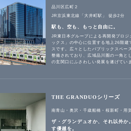
品川区広町２
JR京浜東北線「大井町駅」 徒歩2分
駅も、空も、もっと自由に。
JR東日本グループによる再開発プロジ
ックス」の中心に位置する地上26階建
スです。広々としたパブリックスペー
整備されており、広域品川圏の一角と
の玄関口にふさわしい発展を遂げてい
THE GRANDUOシリーズ
南青山・奥沢・千歳船橋・桜新町・用
ザ・グランデュオか、それ以外か
す優越を。