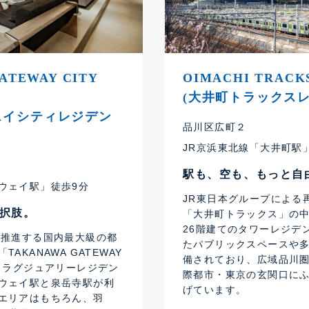
ATEWAY CITY
OIMACHI TRACK
(大井町トラックスレ
ェイシティレジデン
品川区広町２
JR京浜東北線「大井町駅」
駅も、空も、もっと自
ウェイ駅」徒歩9分
JR東日本グループによる
択肢。
「大井町トラックス」の
26階建てのタワーレジデ
が推進する国内最大級の都
たパブリックスペースや
AKANAWA GATEWAY
備されており、広域品川
するラグジュアリーレジデン
際都市・東京の玄関口に
ウェイ駅と泉岳寺駅が利
げています。
エリアはもちろん、羽