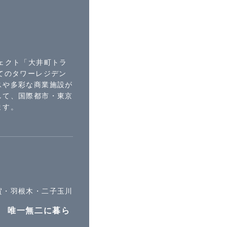
ェクト「大井町トラ
てのタワーレジデン
スや多彩な商業施設が
して、国際都市・東京
ます。
賀・羽根木・二子玉川
。 唯一無二に暮ら