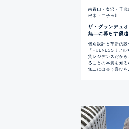
南青山・奥沢・千歳
根木・二子玉川
ザ・グランデュオ
無二に暮らす優越
個別設計と革新的設
「FULNESS〔フ
貸レジデンスだから
ることの本質を知る
無二に出会う喜びを