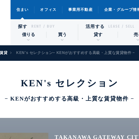
住まい
オフィス
事業用不動産
企業・グループ情
探す
活用する
RENT / BUY
LEASE / SELL
借りる
買う
貸す
売
賃貸
KEN's セレクション− KENがおすすめする高級・上質な賃貸物件 −
KEN's セレクション
− KENがおすすめする高級・上質な賃貸物件 −
TAKANAWA GATEWAY CIT