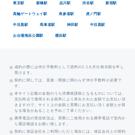
東京駅
新橋駅
品川駅
渋谷駅
新宿駅
高輪ゲートウェイ駅
表参道駅
虎ノ門駅
中目黒駅
馬車道駅
神田駅
中目黒駅
お台場海浜公園駅
横浜駅
成約の際には仲介手数料として賃料の1.1カ月分相当額を申し
受けます。
契約に関しては、直接・間接に関わらず仲介手数料が必要で
す。
本サイト記載の金額のうち消費税課税となるものについては、
支払時点で適用される税率により算出された金額でお支払い頂
きますので、サイト上の金額と実際にお支払い頂く金額とが異
なる場合があることを予めご了承ください。
携帯電話の受信状況は、実際にご使用される携帯電話で室内か
ら通話確認をお願い致します。
契約に保証会社をご利用いただく場合には、保証会社との契約