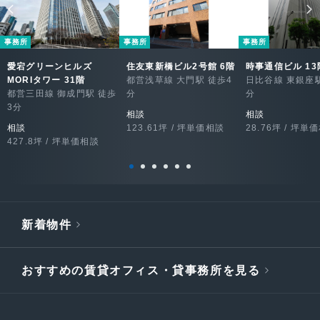
事務所
事務所
事務所
愛宕グリーンヒルズ
住友東新橋ビル2号館 6階
時事通信ビル 13
MORIタワー 31階
都営浅草線 大門駅 徒歩4
日比谷線 東銀座駅
都営三田線 御成門駅 徒歩
分
分
3分
相談
相談
相談
123.61坪 / 坪単価相談
28.76坪 / 坪単
427.8坪 / 坪単価相談
新着物件
おすすめの賃貸オフィス・貸事務所を見る