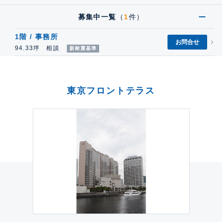
募集中一覧
（
1
件）
1階 / 事務所
お問合せ
94.33坪 相談
新耐震基準
東京フロントテラス