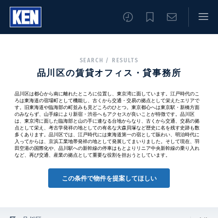
SEARCH / RESULTS
品川区の賃貸オフィス・貸事務所
品川区は都心から南に離れたところに位置し、東京湾に面しています。江戸時代のこ
ろは東海道の宿場町として機能し、古くから交通・交易の拠点として栄えたエリアで
す。旧東海道や臨海部の町並みも見どころのひとつ。東京都心へは東京駅・新橋方面
のみならず、山手線により新宿・渋谷へもアクセスが良いことが特徴です。品川区
は、東京湾に面した臨海部と山の手に連なる台地からなり、古くから交通、交易の拠
点として栄え、考古学発祥の地としての有名な大森貝塚など歴史に名を残す史跡も数
多くあります。品川区では、江戸時代には東海道第一の宿として賑わい、明治時代に
入ってからは、京浜工業地帯発祥の地として発展してまいりました。そして現在、羽
田空港の国際化や、品川駅への新幹線の停車はもとよりリニア中央新幹線の乗り入れ
など、再び交通、産業の拠点として重要な役割を担おうとしています。
この条件で物件を提案してほしい