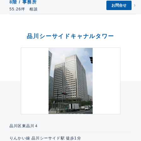
8階 / 事務所
お問合せ
55.26坪 相談
品川シーサイドキャナルタワー
品川区東品川４
りんかい線 品川シーサイド駅 徒歩1分