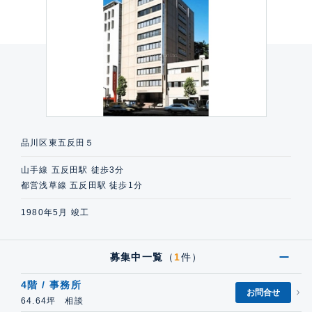
品川区東五反田５
山手線 五反田駅 徒歩3分
都営浅草線 五反田駅 徒歩1分
1980年5月 竣工
募集中一覧
（
1
件）
4階 / 事務所
お問合せ
64.64坪 相談