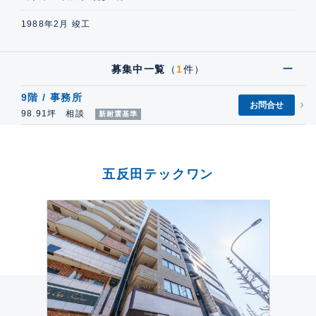
1988年2月 竣工
募集中一覧
（
1
件）
9階 / 事務所
お問合せ
98.91坪 相談
新耐震基準
五反田テックワン