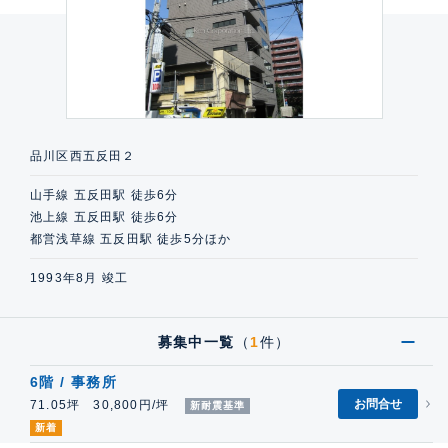
品川区西五反田２
山手線 五反田駅 徒歩6分
池上線 五反田駅 徒歩6分
都営浅草線 五反田駅 徒歩5分ほか
1993年8月 竣工
募集中一覧
（
1
件）
6階 / 事務所
お問合せ
71.05坪 30,800円/坪
新耐震基準
新着