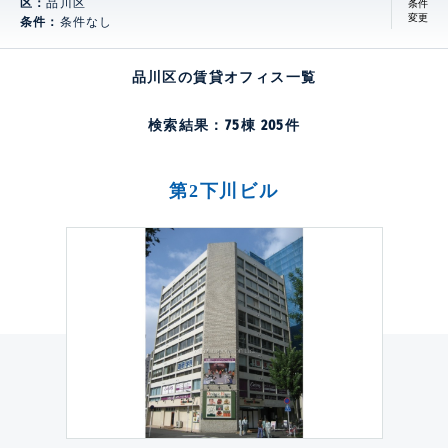
区：
品川区
条件
変更
条件：
条件なし
品川区の賃貸オフィス一覧
検索結果：
75
棟
205
件
第2下川ビル