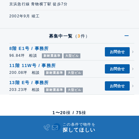
京浜急行線 青物横丁駅 徒歩7分
2002年9月 竣工
募集中一覧
（
3
件）
8階 E1号 / 事務所
お問合せ
96.84坪 相談
新耐震基準
大型ビル
11階 11W号 / 事務所
お問合せ
200.08坪 相談
新耐震基準
大型ビル
13階 E号 / 事務所
お問合せ
203.23坪 相談
新耐震基準
大型ビル
1〜
20
棟
/
75
棟
この条件で物件を
もっと見る
探してほしい