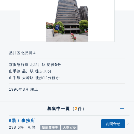
品川区北品川４
京浜急行線 北品川駅 徒歩5分
山手線 品川駅 徒歩10分
山手線 大崎駅 徒歩14分ほか
1990年3月 竣工
募集中一覧
（
2
件）
6階 / 事務所
お問合せ
238.6坪 相談
新耐震基準
大型ビル