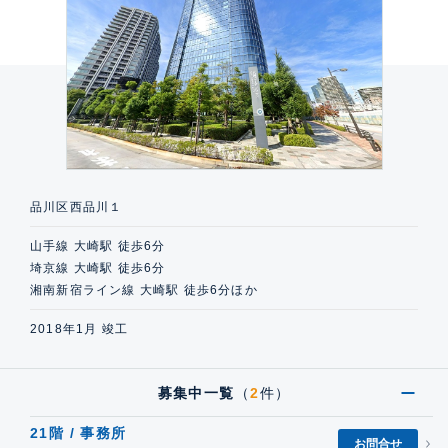
品川区西品川１
山手線 大崎駅 徒歩6分
埼京線 大崎駅 徒歩6分
湘南新宿ライン線 大崎駅 徒歩6分ほか
2018年1月 竣工
募集中一覧
（
2
件）
21階 / 事務所
お問合せ