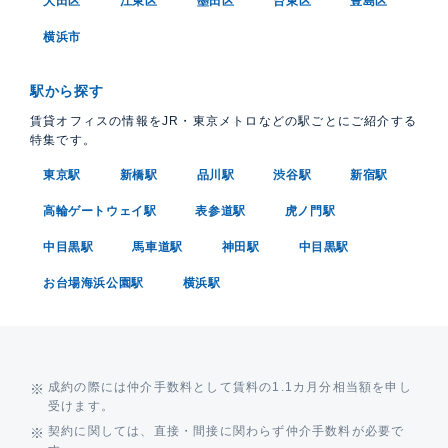
大田区
江東区
墨田区
台東区
豊島区
横浜市
駅から探す
賃貸オフィスの情報をJR・東京メトロなどの駅ごとにご紹介する
特集です。
東京駅
新橋駅
品川駅
渋谷駅
新宿駅
高輪ゲートウェイ駅
表参道駅
虎ノ門駅
中目黒駅
馬車道駅
神田駅
中目黒駅
お台場海浜公園駅
横浜駅
成約の際には仲介手数料として賃料の1.1カ月分相当額を申し
受けます。
契約に関しては、直接・間接に関わらず仲介手数料が必要で