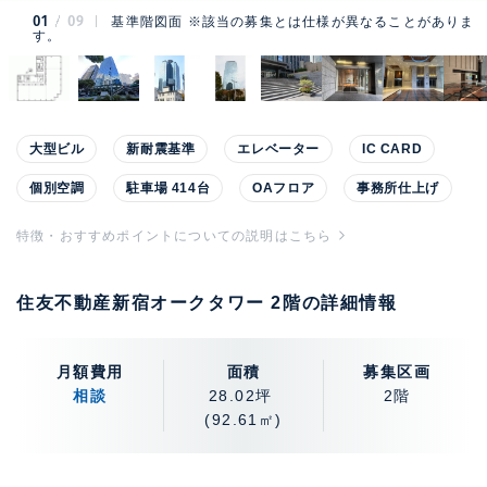
01
09
基準階図面 ※該当の募集とは仕様が異なることがありま
す。
大型ビル
新耐震基準
エレベーター
IC CARD
個別空調
駐車場 414台
OAフロア
事務所仕上げ
特徴・おすすめポイントについての説明はこちら
住友不動産新宿オークタワー 2階の詳細情報
月額費用
面積
募集区画
相談
28.02坪
2階
(92.61㎡)