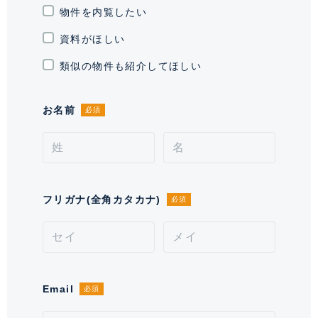
通学区域小学校
物件を内覧したい
富士見小学校(約600m)
資料がほしい
契約形態
普通借家契約
類似の物件も紹介してほしい
契約期間（期日）
2年
お名前
必須
入居諸条件
ペット相談、 住居兼事務所不可、
保証会社必須
備考
■口座振替利用時手数料が発生致します。■エアコンク
リーニング費用が別途発生致します。■ペット飼育時敷
フリガナ(全角カタカナ)
必須
金1ヶ月積み増しになります。■保証会社必須。【月次
型】初回保証料:契約時月額賃料等の40%、継続保証料:
毎月月額賃料等の1%(※保証委託最低金額 初回5万
円、継続 月次1000円)。【年次型】初回保証料:契約
時月額賃料等の50%、継続保証料:毎年1万円。※契約型
Email
必須
は保証会社による。