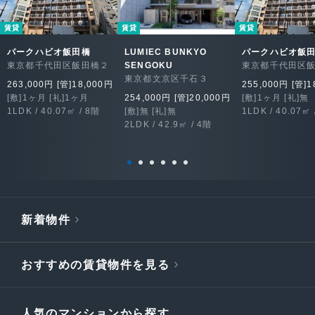
賃貸
賃貸
賃貸
パークハビオ飯田橋
LUMIEC BUNKYO
パークハビオ飯
東京都千代田区飯田橋２
SENGOKU
東京都千代田区
東京都文京区千石３
263,000円 [管]18,000円
255,000円 [管]1
[敷]1ヶ月 [礼]1ヶ月
254,000円 [管]20,000円
[敷]1ヶ月 [礼]無
1LDK / 40.07㎡ / 8階
[敷]無 [礼]無
1LDK / 40.07㎡ 
2LDK / 42.9㎡ / 4階
新着物件
おすすめの賃貸物件を見る
人気のマンションから探す