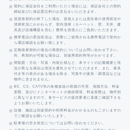
契約に保証会社をご利用いただく場合には、保証会社との契約
締結並びに保証委託料のお支払をいただきます。
賃貸借契約が終了した場合、賃借人または居住者の使用状況や
清掃状況にかかわらず、室内清掃（カーペット、壁、天井、建
具及び設備機器を含む）費用を賃借人にご負担いただきます。
携帯電話の受信状況は、実際にご使用される携帯電話で室内か
ら通話確認をお願い致します。
定期借家契約の場合の再契約についてはお問い合わせ下さい。
尚、再契約が可能な場合は、別途再契約料等がかかります。
間取図・方位・写真・内装仕様など、本サイトの記載概要と現
況が異なる場合は現況を優先させていただきます。また、家具
付き等の表示がある場合を除き、写真中の家具・調度品などは
物件に含まれません。
BS、CS、CATV等の各種放送の視聴の可否、視聴方法、料金
形態、並びにインターネットの接続環境、料金形態は、物件別
に異なりますので、各サービスの提供業者に直接ご確認下さる
ようお願いいたします。
設備、施設は別途契約や利用料金がかかるものもございますの
でご確認をお願いいたします。
駐車場の空き状況についてはお問い合わせください。