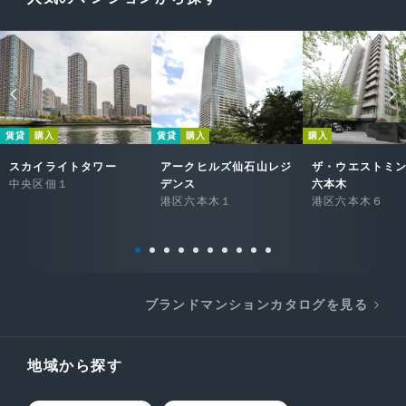
賃貸
購入
賃貸
購入
購入
スカイライトタワー
アークヒルズ仙石山レジ
ザ・ウエストミ
中央区佃１
デンス
六本木
港区六本木１
港区六本木６
ブランドマンションカタログを見る
地域から探す