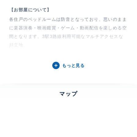
【お部屋について】
各住戸のベッドルームは防音となっており、思いのまま
に楽器演奏・映画鑑賞・ゲーム・動画配信を楽しめる空
間となります。3駅3路線利用可能なマルチアクセスな
好立地。
【フィシオ飯田橋について】
もっと見る
フィシオ飯田橋は2025年2月に竣工した14階建て・総
戸数26戸の高層マンションです。都市居住者向けのコ
ンパクトな仕様が特徴的で、ロケーションは交通アクセ
マップ
スと都市機能が充実した、OnもOffも利便性を享受でき
るエリアです。建物の設備として24時間有人や防犯カ
メラなどといった防犯設備、セキュリティを確保するオ
ートロックがついてます。