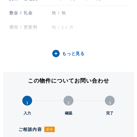
敷金 / 礼金
無 / 無
償却 / 更新料
無 / 1ヶ月
間取り / 方位
1LDK+WIC / 北東
もっと見る
専有面積
41.32㎡ (12.49坪)
バルコニー関連
バルコニー
この物件についてお問い合わせ
階建 / 所在階
地上14階建 / 8階部分
構造 / 総戸数
鉄筋コンクリート造 / 26戸
1
2
3
竣工
入力
2025年2月
確認
完了
入居可能日
即
ご相談内容
必須