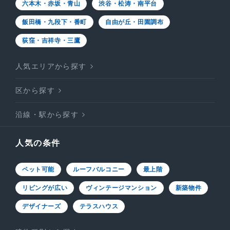
六本木・赤坂・青山
渋谷・松涛・南平台
飯田橋・九段下・番町
自由が丘・田園調布
荻窪・吉祥寺・三鷹
人気エリアから探す
区から探す
沿線・駅から探す
人気の条件
ペット可能
ルーフバルコニー
最上階
リビングが広い
ヴィンテージマンション
新築物件
デザイナーズ
テラスハウス