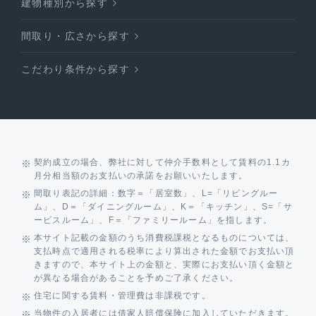
建物種別から探す
間取り・広さから探す
こだわり条件から探す
契約成立の場合、弊社に対して仲介手数料として賃料の1.1カ
月分相当額のお支払いの承諾をお願いいたします。
間取り表記の詳細：数字＝「居室数」、L=「リビングルー
ム」、D＝「ダイニングルーム」、K＝「キッチン」、S=「サ
ービスルーム」、F＝「ファミリールーム」を指します。
本サイト記載の金額のうち消費税課税となるものについては、
支払時点で適用される税率により算出された金額でお支払い頂
きますので、本サイト上の金額と、実際にお支払い頂く金額と
が異なる場合があることを予めご了承ください。
住宅に関する賃料・管理費は非課税です。
当物件の入居者には借家人賠償保険に加入していただきます。