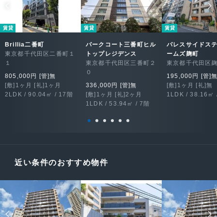
賃貸
賃貸
賃貸
Brillia二番町
パークコート三番町ヒル
パレスサイドス
東京都千代田区二番町１
トップレジデンス
ームズ麹町
１
東京都千代田区三番町２
東京都千代田区
０
805,000円 [管]無
195,000円 [管]
[敷]1ヶ月 [礼]1ヶ月
336,000円 [管]無
[敷]1ヶ月 [礼]無
2LDK / 90.04㎡ / 17階
[敷]1ヶ月 [礼]2ヶ月
1LDK / 38.16㎡ 
1LDK / 53.94㎡ / 7階
近い条件のおすすめ物件