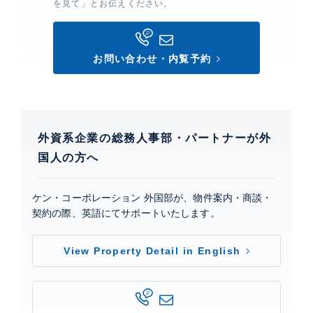
交通広場・コーチエントランス・車寄せ(1F),エントラ
を見て」とお伝えください。
ンス・ラウンジ(3F),ミーティングルーム(3F),ラウン
ジ・個室ブース(14F),トランクルーム(各階・B1F)
お問い合わせ・内覧予約
OIMACHI TRACKS RESIDENCE
建物詳細
外資系企業の総務人事部・パートナーが外
OIMACHI TRACKS RESIDENCE
国人の方へ
特設サイト
ケン・コーポレーション 外国部が、物件案内・商談・
0
契約の際、英語にてサポートいたします。
View Property Detail in English