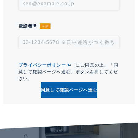
きます。■入居時玄関鍵開錠のSuica登録料別途発生い
たします。■ペット飼育時:敷金1ヶ月上乗せ・償却1ヶ月
(非課税)・消毒消臭作業1,320円(税込)/㎡※原状回復費
用別途。■保証会社必須【ケン賃貸保証サービス利用
電話番号
必須
時】初回保証料:契約時月額賃料等の40%、継続保証料:
毎月月額賃料等の1%【VIEW家賃保証プラス利用時】初
回保証料:契約時月額賃料等の10%、継続保証料:毎月月
額賃料等の1.25%、更新料:毎年10,000円※プランは一
例です。料金は保証会社により異なります。
プライバシーポリシー
にご同意の上、「同
情報更新日
意して確認ページへ進む」ボタンを押してくだ
2026年8月1日
さい。
次回更新予定日
2026年8月15日
同意して確認ページへ進む
*「交通/駅徒歩」とは、当該物件の最寄駅(路線)、バス停、およびそこまでの徒歩所要
時間を表示します。
0