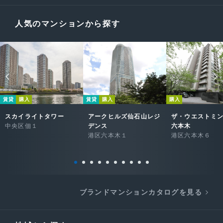
人気のマンションから探す
賃貸
購入
賃貸
購入
購入
スカイライトタワー
アークヒルズ仙石山レジ
ザ・ウエストミ
中央区佃１
デンス
六本木
港区六本木１
港区六本木６
ブランドマンションカタログを見る