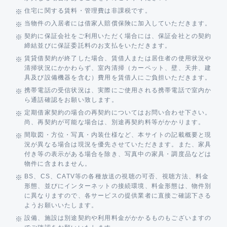
住宅に関する賃料・管理費は非課税です。
当物件の入居者には借家人賠償保険に加入していただきます。
契約に保証会社をご利用いただく場合には、保証会社との契約
締結並びに保証委託料のお支払をいただきます。
賃貸借契約が終了した場合、賃借人または居住者の使用状況や
清掃状況にかかわらず、室内清掃（カーペット、壁、天井、建
具及び設備機器を含む）費用を賃借人にご負担いただきます。
携帯電話の受信状況は、実際にご使用される携帯電話で室内か
ら通話確認をお願い致します。
定期借家契約の場合の再契約についてはお問い合わせ下さい。
尚、再契約が可能な場合は、別途再契約料等がかかります。
間取図・方位・写真・内装仕様など、本サイトの記載概要と現
況が異なる場合は現況を優先させていただきます。また、家具
付き等の表示がある場合を除き、写真中の家具・調度品などは
物件に含まれません。
BS、CS、CATV等の各種放送の視聴の可否、視聴方法、料金
形態、並びにインターネットの接続環境、料金形態は、物件別
に異なりますので、各サービスの提供業者に直接ご確認下さる
ようお願いいたします。
設備、施設は別途契約や利用料金がかかるものもございますの