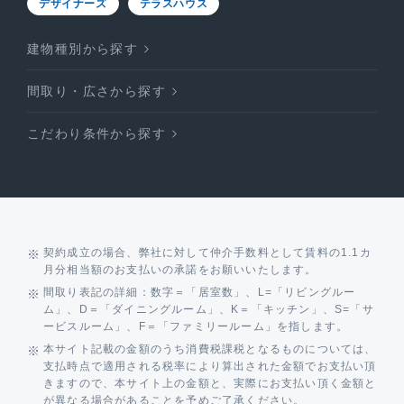
デザイナーズ
テラスハウス
建物種別から探す
間取り・広さから探す
こだわり条件から探す
契約成立の場合、弊社に対して仲介手数料として賃料の1.1カ
月分相当額のお支払いの承諾をお願いいたします。
間取り表記の詳細：数字＝「居室数」、L=「リビングルー
ム」、D＝「ダイニングルーム」、K＝「キッチン」、S=「サ
ービスルーム」、F＝「ファミリールーム」を指します。
本サイト記載の金額のうち消費税課税となるものについては、
支払時点で適用される税率により算出された金額でお支払い頂
きますので、本サイト上の金額と、実際にお支払い頂く金額と
が異なる場合があることを予めご了承ください。