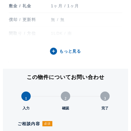
敷金 / 礼金
1ヶ月 / 1ヶ月
償却 / 更新料
無 / 無
間取り / 方位
1LDK / 南
専有面積
40.95㎡ (12.38坪)
もっと見る
バルコニー関連
バルコニー(6.4㎡)
階建 / 所在階
地上26階 地下3階建 / 23階部分
この物件についてお問い合わせ
構造 / 総戸数
鉄骨鉄筋コンクリート造 / 194戸
1
2
3
竣工
2026年1月
入力
確認
完了
入居可能日
即
ご相談内容
必須
駐輪場・バイク置
駐輪場有り 273台(ラック式上下/