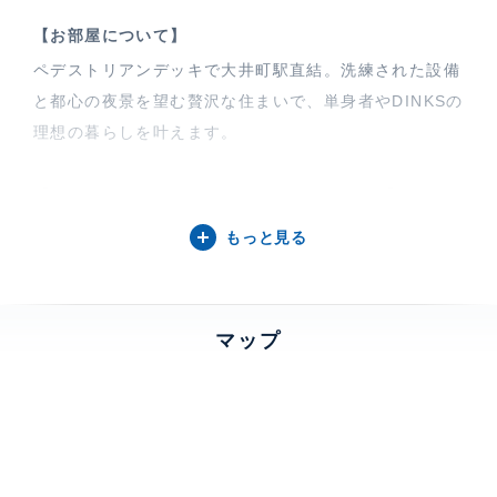
【お部屋について】
ペデストリアンデッキで大井町駅直結。洗練された設備
と都心の夜景を望む贅沢な住まいで、単身者やDINKSの
理想の暮らしを叶えます。
【OIMACHI TRACKS RESIDENCEについて】
「大井町トラックスレジデンス」は、JR・東急・りん
もっと見る
かい線の3路線が利用できる大井町駅徒歩2分の都市型
レジデンスです。商業施設や文化・スポーツ施設が揃う
利便性豊かな環境にありながら、洗練されたデザインと
マップ
安心の設備で快適な日常を提供。都市の躍動と穏やかな
暮らしを両立する、新しいライフスタイルを実現します
特徴
楽器相談、 眺望良好、 バルコニー、 床暖房、
全面フローリング