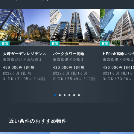
賃貸
賃貸
賃貸
大崎ガーデンレジデンス
パークタワー高輪
HF白金高輪レジ
東京都品川区西品川１
東京都港区高輪３
東京都港区高輪
499,000円 [管]無
430,000円 [管]無
486,000円 [管]1
[敷]2ヶ月 [礼]無
[敷]2ヶ月 [礼]1ヶ月
[敷]1ヶ月 [礼]1
3LDK / 71.05㎡ / 14階
2LDK / 75.49㎡ / 12階
3LDK / 73.06㎡ 
近い条件のおすすめ物件