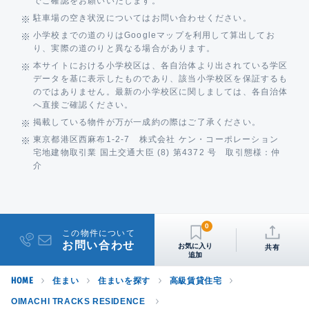
でご確認をお願いいたします。
駐車場の空き状況についてはお問い合わせください。
小学校までの道のりはGoogleマップを利用して算出してお
り、実際の道のりと異なる場合があります。
本サイトにおける小学校区は、各自治体より出されている学区
データを基に表示したものであり、該当小学校区を保証するも
のではありません。最新の小学校区に関しましては、各自治体
へ直接ご確認ください。
掲載している物件が万が一成約の際はご了承ください。
東京都港区西麻布1-2-7 株式会社 ケン・コーポレーション
宅地建物取引業 国土交通大臣 (8) 第4372 号 取引態様：仲
介
0
この物件について
お問い合わせ
共有
HOME
住まい
住まいを探す
高級賃貸住宅
OIMACHI TRACKS RESIDENCE