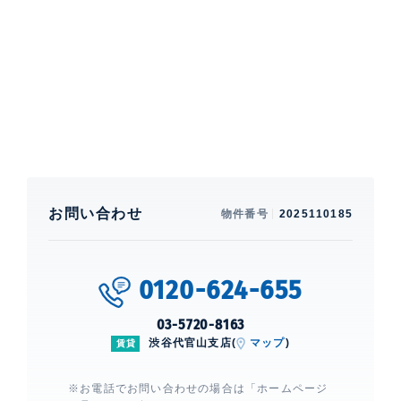
部屋設備
全室エアコン、 給湯、 室内洗濯機置場、 浴室乾燥機、
24時間換気システム、 オートバス、 追焚、 洗浄機能
付便座、 バストイレ別、 洗面所独立、 トランクルー
ム、 クローゼット、 シューズクローゼット、 ピクチャ
ーレール、 ガスコンロ、 グリル付き、 コンロ3口、 浄
水器、 システムキッチン、 BS、 CS、 光、 ■インター
ネット:㈱つなぐネットコミュニケーションズ■バルコニ
ー:洗濯物干し不可■トランクルーム:専有部玄関横に付
お問い合わせ
物件番号
2025110185
帯の場合は使用料金無料。各フロア EV横・B1階のト
ランクルームは別途契約使用料金が発生いたします
建物設備・施設
0120-624-655
制震構造、 エレベーター、 宅配ボックス、 トランクル
03-5720-8163
ーム、 フロア毎ゴミ置場、 敷地内ゴミ置場、 オートロ
渋谷代官山支店(
マップ
)
ック、 ダブルロックキー、 カードキー、 TVモニター
賃貸
付きインターホン、 防犯カメラ、 24時間有人管理、
レジデンス専用駐車場(B1F),サブエントランス(2F),
※お電話でお問い合わせの場合は「ホームページ