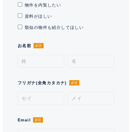
き場
物件を内覧したい
平置)初回登録料11,000円～
22,000円、 バイク置き場有り 28
資料がほしい
台(平置)月額11,000円(税込) 敷
金1か月
類似の物件も紹介してほしい
通学区域小学校
山中小学校(約1,000m)
お名前
必須
契約形態
定期借家契約
契約期間（期日）
3年
入居諸条件
ペット相談(1住戸1匹・10㎏迄※
フリガナ(全角カタカナ)
必須
共用部・敷地内一部はキャリーケ
ースで移動)、 住居兼事務所不可、
保証会社必須
備考
Email
必須
■退去時室内清掃費用:30㎡以下49,500円(税込)・30㎡
超1,650円/㎡(税込)・エアコン内部洗浄費用をご負担頂