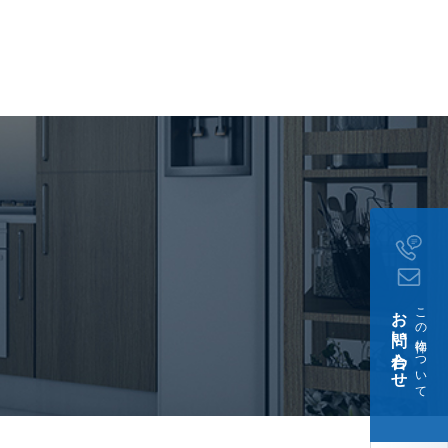
(約1,000m)
お問い合わせ
この物件について
ン内部洗浄費用をご負担頂きま
乗せ・償却1ヶ月(非課
証サービス利用時】初回保