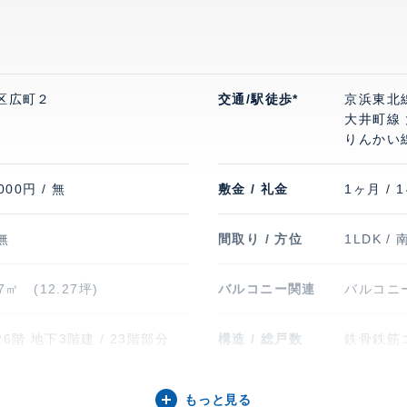
区広町２
交通/駅徒歩*
京浜東北線
大井町線 
りんかい線
000円 / 無
敷金 / 礼金
1ヶ月 / 
 無
間取り / 方位
1LDK / 
57㎡ (12.27坪)
バルコニー関連
バルコニー
6階 地下3階建 / 23階部分
構造 / 総戸数
鉄骨鉄筋コ
6年1月
入居可能日
即
もっと見る