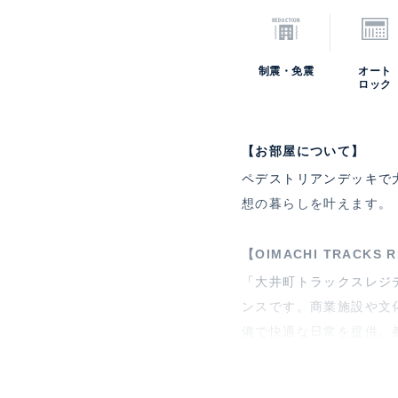
証料:契約時月額賃料等の
時月額賃料等の10%、継
証会社により異なります
制震・免震
オート
ロック
情報更新日
202
*「交通/駅徒歩」とは、当該物件の最
【お部屋について】
ペデストリアンデッキで
想の暮らしを叶えます。
【OIMACHI TRACKS
「大井町トラックスレジ
ンスです。商業施設や文
備で快適な日常を提供。
特徴
楽器