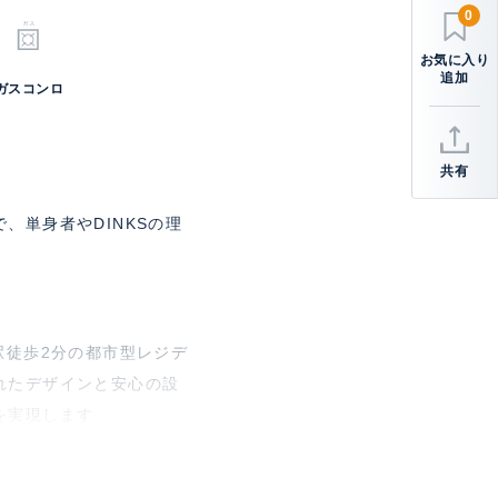
利用時】初回保証料:契約
0
プランは一例です。料金は保
ガスコンロ
月15日
共有
、単身者やDINKSの理
駅徒歩2分の都市型レジデ
れたデザインと安心の設
を実現します