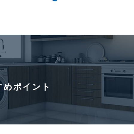
場有り 273台(ラック式上下/
通学区域小学校
山中小学校
)初回登録料11,000円～
000円、 バイク置き場有り 28
置)月額11,000円(税込) 敷
か月
借家契約
契約期間（期日）
3年
ト相談(1住戸1匹・10㎏迄※共
・敷地内一部はキャリーケー
移動)、 住居兼事務所不可、
すめポイント
会社必須
㎡以下49,500円(税込)・30㎡超1,650円/㎡(税込)・エアコ
Suica登録料別途発生いたします。■ペット飼育時:敷金1ヶ月上
20円(税込)/㎡※原状回復費用別途。■保証会社必須【ケン賃貸保