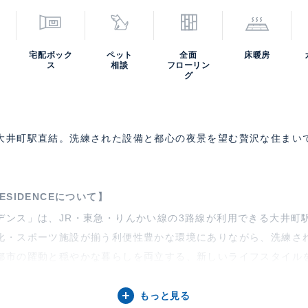
40%、継続保証料:毎月月額賃料等の1%【VIEW家賃保証プラス
続保証料:毎月月額賃料等の1.25%、更新料:毎年10,000円※
。
宅配ボック
ペット
全面
床暖房
ス
相談
フローリン
6年8月1日
次回更新予定日
2026年8
グ
寄駅(路線)、バス停、およびそこまでの徒歩所要時間を表示します。
大井町駅直結。洗練された設備と都心の夜景を望む贅沢な住まいで
0
 RESIDENCEについて】
デンス」は、JR・東急・りんかい線の3路線が利用できる大井町
化・スポーツ施設が揃う利便性豊かな環境にありながら、洗練さ
都市の躍動と穏やかな暮らしを両立する、新しいライフスタイル
もっと見る
相談、 眺望良好、 バルコニー、 床暖房、 全面フローリング