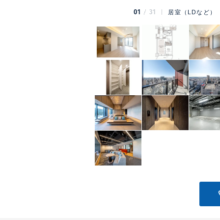
01
31
居室（LDなど）