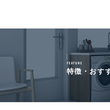
駐輪場・バイク置
駐輪
き場
平置
22,
台(平
金1
契約形態
定期
入居諸条件
ペッ
用部
FEATURE
スで
特徴・おす
保証
備考
■退去時室内清掃費用:30
す。■入居時玄関鍵開錠の
税)・消毒消臭作業1,3